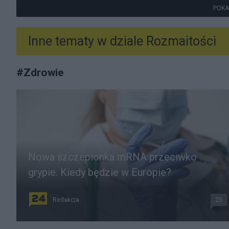
POKA
Inne tematy w dziale
Rozmaitości
#
Zdrowie
Nowa szczepionka mRNA przeciwko
grypie. Kiedy będzie w Europie?
Redakcja
25