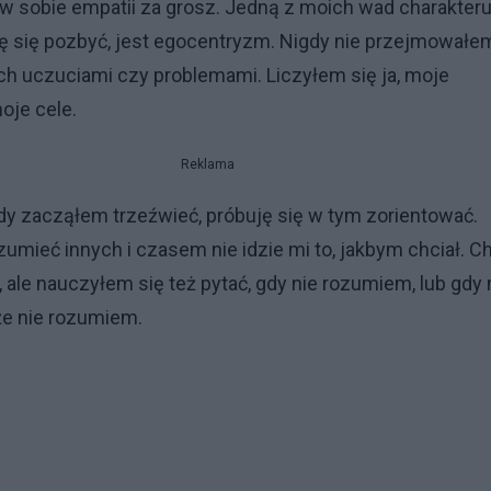
w sobie empatii za grosz. Jedną z moich wad charakteru
ę się pozbyć, jest egocentryzm. Nigdy nie przejmowałe
 ich uczuciami czy problemami. Liczyłem się ja, moje
moje cele.
Reklama
dy zacząłem trzeźwieć, próbuję się w tym zorientować.
zumieć innych i czasem nie idzie mi to, jakbym chciał. C
 ale nauczyłem się też pytać, gdy nie rozumiem, lub gdy 
że nie rozumiem.