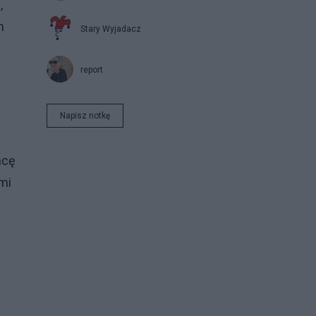
,
m
Stary Wyjadacz
report
Napisz notkę
hcę
mi