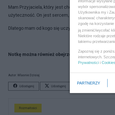
informacje wysyłane 
wybór spersonalizowan
Mam Przyjaciela, który jest chodzącą empatią. Ja j
Użytkownika my i Zau
użyteczność. On jest sercem, ja rozumem.
skanować charakterys
zgodę na korzystanie 
Dlatego mam od kogo się uczyć.
ją zmienić/wycofać kl
Niektóre rodzaje prz
takiemu przetwarzaniu
Zapoznaj się z poniż
Notkę można również obejrzeć w formie materiał
internetowych. Szcze
Prywatności
i
Cookie
Autor: Wlasnie.Dzisiaj
PARTNERZY
Udostępnij
Udostępnij
Lubię to!
S
Rozmaitości