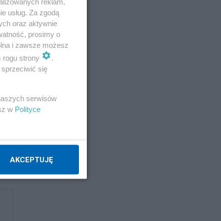
alizowanych reklam,
ie usług. Za zgodą
ych oraz aktywnie
watność, prosimy o
wolna i zawsze możesz
m rogu strony
.
sprzeciwić się
 naszych serwisów
esz w
Polityce
AKCEPTUJĘ