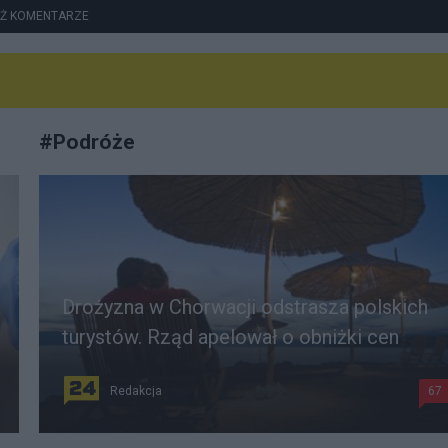
Ż KOMENTARZE
#
Podróże
Drożyzna w Chorwacji odstrasza polskich
turystów. Rząd apelował o obniżki cen
Redakcja
67