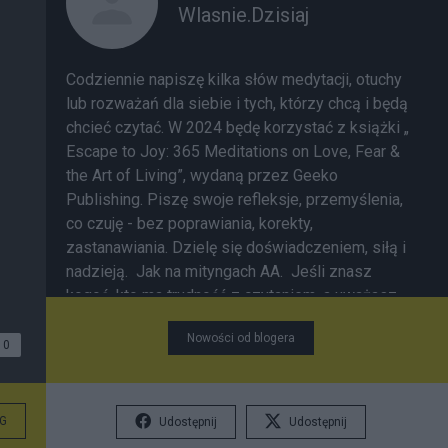
Wlasnie.Dzisiaj
Codziennie napiszę kilka słów medytacji, otuchy
lub rozważań dla siebie i tych, którzy chcą i będą
chcieć czytać. W 2024 będę korzystać z książki „
Escape to Joy: 365 Meditations on Love, Fear &
the Art of Living”, wydaną przez Geeko
Publishing. Piszę swoje refleksje, przemyślenia,
co czuję - bez poprawiania, korekty,
zastanawiania. Dzielę się doświadczeniem, siłą i
nadzieją. Jak na mityngach AA. Jeśli znasz
kogoś, kto ma trudność z czytaniem, a uważasz,
że to, co piszę może pomóc - notki są dostępne
Nowości od blogera
w formie materiału w serwisie YouTube
(link do
0
konkretnego dnia pod notką).
G
Udostępnij
Udostępnij