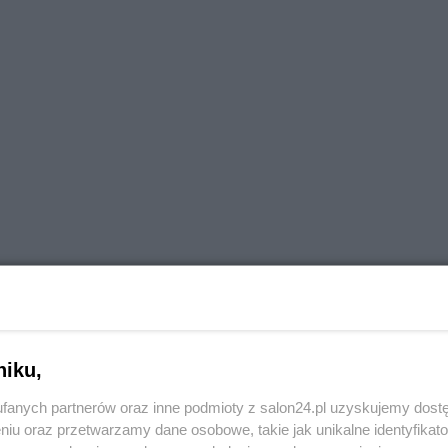
niku,
ękowania, a nawet ich nie słyszeć, ale wiedzieć, że
fanych partnerów oraz inne podmioty z salon24.pl uzyskujemy dost
dlatego uczę się empatii.
niu oraz przetwarzamy dane osobowe, takie jak unikalne identyfikat