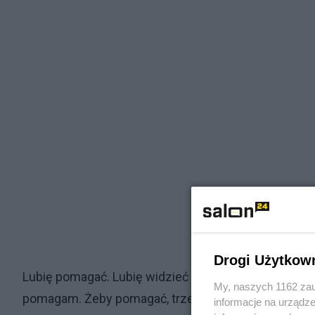
Drogi Użytkow
Lubię pomagać. Lubię widzieć uśmiech, słyszeć podzi
My, naszych 1162 zau
pomagam. Żeby pomagać, trzeba rozumieć potrzebę, 
informacje na urządze