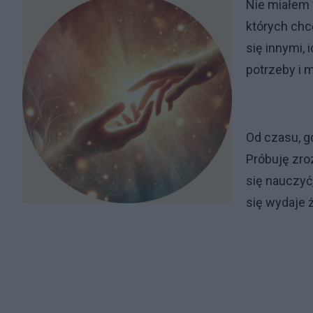
Nie miałem 
których chc
się innymi,
potrzeby i 
Od czasu, g
Próbuję zro
się nauczyć,
się wydaje 