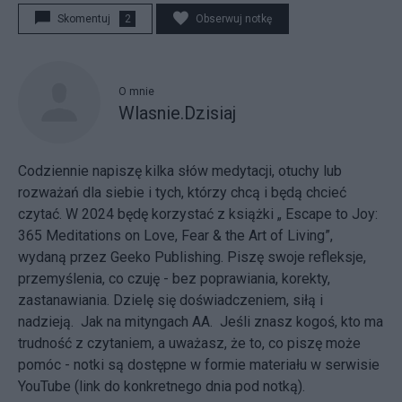
Skomentuj
2
Obserwuj notkę
O mnie
Wlasnie.Dzisiaj
Codziennie napiszę kilka słów medytacji, otuchy lub
rozważań dla siebie i tych, którzy chcą i będą chcieć
czytać. W 2024 będę korzystać z książki „ Escape to Joy:
365 Meditations on Love, Fear & the Art of Living”,
wydaną przez Geeko Publishing. Piszę swoje refleksje,
przemyślenia, co czuję - bez poprawiania, korekty,
zastanawiania. Dzielę się doświadczeniem, siłą i
nadzieją. Jak na mityngach AA. Jeśli znasz kogoś, kto ma
trudność z czytaniem, a uważasz, że to, co piszę może
pomóc - notki są dostępne
w formie materiału w serwisie
YouTube
(link do konkretnego dnia pod notką).