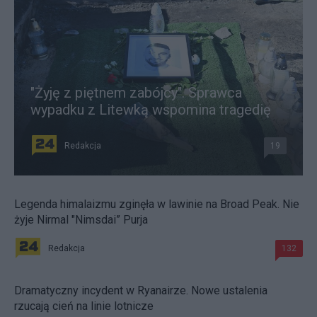
"Żyję z piętnem zabójcy". Sprawca
wypadku z Litewką wspomina tragedię
Redakcja
19
Legenda himalaizmu zginęła w lawinie na Broad Peak. Nie
żyje Nirmal "Nimsdai” Purja
Redakcja
132
Dramatyczny incydent w Ryanairze. Nowe ustalenia
rzucają cień na linie lotnicze