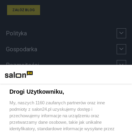
ZAŁÓŻ BLOG
Polityka
Gospodarka
Rozmaitości
Technologie
Drogi Użytkowniku,
Sport
My, naszych 1160 zaufanych partnerów oraz inne
podmioty z salon24.pl uzyskujemy dostęp i
Społeczeństwo
przechowujemy informacje na urządzeniu oraz
przetwarzamy dane osobowe, takie jak unikalne
Kultura
identyfikatory, standardowe informacje wysyłane przez