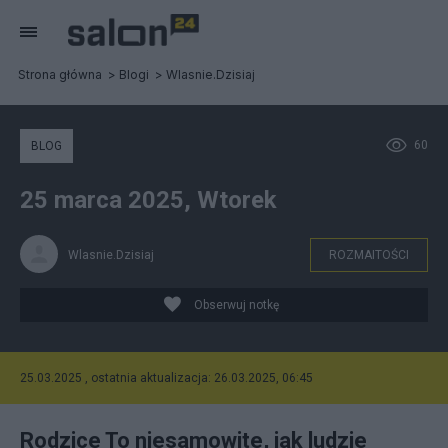
Strona główna
Blogi
Wlasnie.Dzisiaj
60
BLOG
25 marca 2025, Wtorek
Wlasnie.Dzisiaj
ROZMAITOŚCI
Obserwuj notkę
25.03.2025 , ostatnia aktualizacja: 26.03.2025, 06:45
Rodzice To niesamowite, jak ludzie