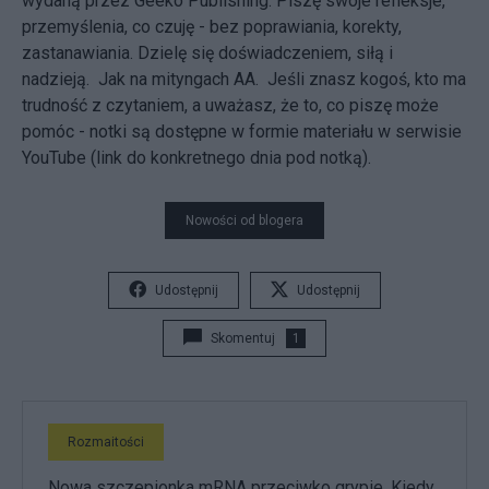
wydaną przez Geeko Publishing. Piszę swoje refleksje,
przemyślenia, co czuję - bez poprawiania, korekty,
zastanawiania. Dzielę się doświadczeniem, siłą i
nadzieją. Jak na mityngach AA. Jeśli znasz kogoś, kto ma
trudność z czytaniem, a uważasz, że to, co piszę może
pomóc - notki są dostępne
w formie materiału w serwisie
YouTube
(link do konkretnego dnia pod notką).
Nowości od blogera
Udostępnij
Udostępnij
Skomentuj
1
Rozmaitości
Nowa szczepionka mRNA przeciwko grypie. Kiedy