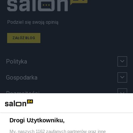
Podziel się swoją opinią
ZAŁÓŻ BLOG
Polityka
Gospodarka
Rozmaitości
Technologie
Drogi Użytkowniku,
Sport
My, naszych 1162 zaufanych partnerów oraz inne