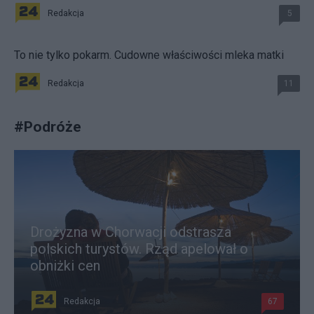
Redakcja
5
To nie tylko pokarm. Cudowne właściwości mleka matki
Redakcja
11
#
Podróże
Drożyzna w Chorwacji odstrasza
polskich turystów. Rząd apelował o
obniżki cen
Redakcja
67