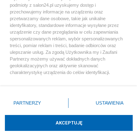
podmioty z salon24.pl uzyskujemy dostęp i
Społeczeństwo
przechowujemy informacje na urządzeniu oraz
przetwarzamy dane osobowe, takie jak unikalne
Kultura
identyfikatory, standardowe informacje wysyłane przez
urządzenie czy dane przeglądania w celu zapewniania
spersonalizowanych reklam, wybór spersonalizowanych
treści, pomiar reklam i treści, badanie odbiorców oraz
ulepszanie usług. Za zgodą Użytkownika my i Zaufani
X
Facebook
Instagram
Youtube
Partnerzy możemy używać dokładnych danych
geolokalizacyjnych oraz aktywnie skanować
charakterystykę urządzenia do celów identyfikacji.
Web Content Media sp. z o. o. © 2022
Ponieważ cenimy Twoją prywatność, prosimy o zgodę na
korzystanie z tych technologii poprzez kliknięcie
„Akceptuję”. Zgoda jest dobrowolna i zawsze możesz ją
Pomoc
O nas
Praca
Reklama
Kontakt
zmienić/wycofać klikając przycisk ustawień prywatności
PARTNERZY
USTAWIENIA
znajdujący się w lewym dolnym rogu strony
. Niektóre
rodzaje przetwarzania danych nie wymagają zgody
użytkownika, ale masz prawo sprzeciwić się takiemu
AKCEPTUJĘ
przetwarzaniu. Preferencje będą miały zastosowania tylko
Technologię dostarcza:
W3media.pl
na tej witrynie.