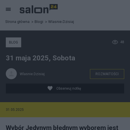
Strona główna
Blogi
Wlasnie.Dzisiaj
48
BLOG
31 maja 2025, Sobota
Wlasnie.Dzisiaj
ROZMAITOŚCI
Obserwuj notkę
31.05.2025
Wybór Jedynym błędnym wyborem jest