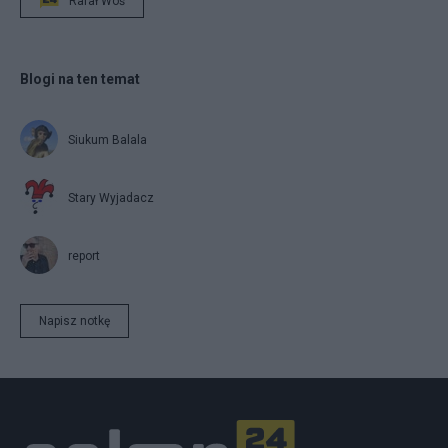
Rafał Woś
Blogi na ten temat
Siukum Balala
Stary Wyjadacz
report
Napisz notkę