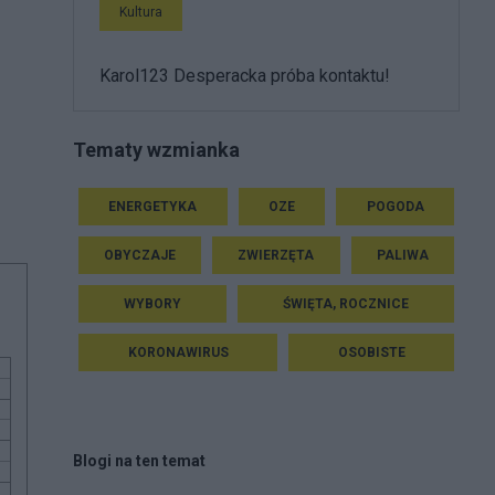
Kultura
Karol123 Desperacka próba kontaktu!
Tematy wzmianka
ENERGETYKA
OZE
POGODA
OBYCZAJE
ZWIERZĘTA
PALIWA
WYBORY
ŚWIĘTA, ROCZNICE
KORONAWIRUS
OSOBISTE
Blogi na ten temat