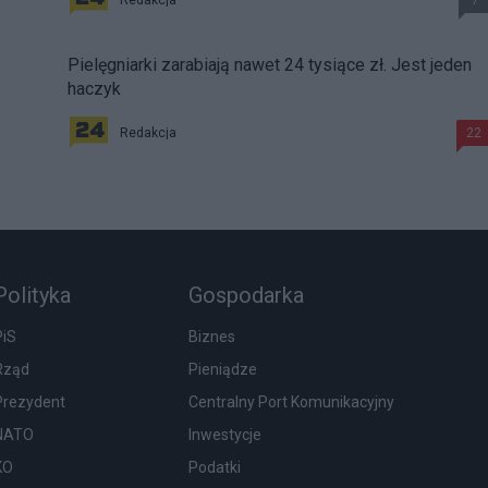
Redakcja
7
Pielęgniarki zarabiają nawet 24 tysiące zł. Jest jeden
haczyk
Redakcja
22
Polityka
Gospodarka
PiS
Biznes
Rząd
Pieniądze
Prezydent
Centralny Port Komunikacyjny
NATO
Inwestycje
KO
Podatki