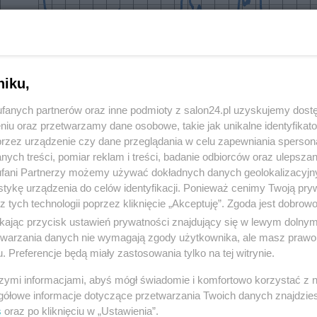
niku,
fanych partnerów oraz inne podmioty z salon24.pl uzyskujemy dost
niu oraz przetwarzamy dane osobowe, takie jak unikalne identyfikat
przez urządzenie czy dane przeglądania w celu zapewniania sperson
ych treści, pomiar reklam i treści, badanie odbiorców oraz ulepszan
fani Partnerzy możemy używać dokładnych danych geolokalizacyjn
komentuj
67
Obserwuj notkę
tykę urządzenia do celów identyfikacji. Ponieważ cenimy Twoją pry
z tych technologii poprzez kliknięcie „Akceptuję”. Zgoda jest dobro
ikając przycisk ustawień prywatności znajdujący się w lewym dolny
Gospodarka
etwarzania danych nie wymagają zgody użytkownika, ale masz prawo 
. Preferencje będą miały zastosowania tylko na tej witrynie.
Orlen rozbuduje terminal offshore w Świnoujściu. Takiej
szymi informacjami, abyś mógł świadomie i komfortowo korzystać z
inwestycji nie ma w Europie
gółowe informacje dotyczące przetwarzania Twoich danych znajdzi
s
oraz po kliknięciu w „Ustawienia”.
Redakcja