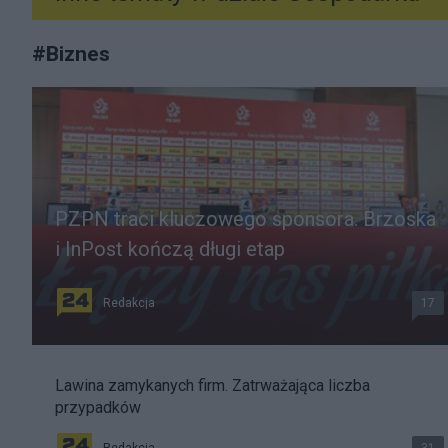
#
Biznes
PZPN traci kluczowego sponsora. Brzoska
i InPost kończą długi etap
Redakcja
17
Lawina zamykanych firm. Zatrważająca liczba
przypadków