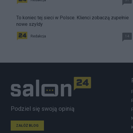
Redakcja
31
To koniec tej sieci w Polsce. Klienci zobaczą zupełnie
nowe szyldy
Redakcja
14
Podziel się swoją opinią
ZAŁÓŻ BLOG