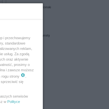
Paweł Kwarciński
catrw
Dominik Ognisty
ęp i przechowujemy
ory, standardowe
alizowanych reklam,
Napisz notkę
ie usług. Za zgodą
ych oraz aktywnie
watność, prosimy o
wolna i zawsze możesz
m rogu strony
.
sprzeciwić się
 naszych serwisów
esz w
Polityce