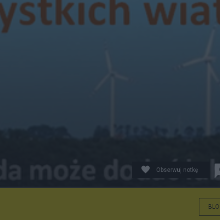
Obserwuj notkę
BLO