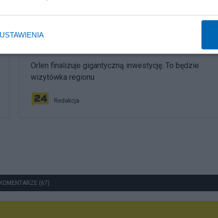
USTAWIENIA
Gospodarka
Orlen finalizuje gigantyczną inwestycję. To będzie
wizytówka regionu
Redakcja
KOMENTARZE (67)