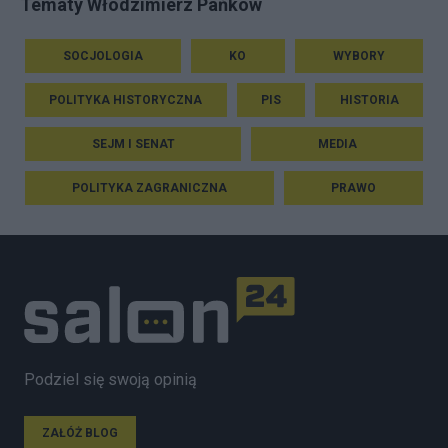
Tematy Włodzimierz Pańków
SOCJOLOGIA
KO
WYBORY
POLITYKA HISTORYCZNA
PIS
HISTORIA
SEJM I SENAT
MEDIA
POLITYKA ZAGRANICZNA
PRAWO
Podziel się swoją opinią
ZAŁÓŻ BLOG