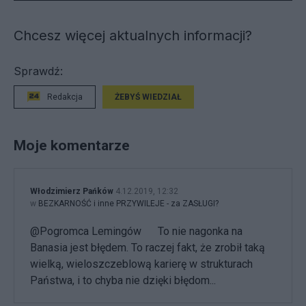
Chcesz więcej aktualnych informacji?
Sprawdź:
Redakcja
ŻEBYŚ WIEDZIAŁ
Moje komentarze
Włodzimierz Pańków
4.12.2019, 12:32
w
BEZKARNOŚĆ i inne PRZYWILEJE - za ZASŁUGI?
@Pogromca Lemingów To nie nagonka na
Banasia jest błędem. To raczej fakt, że zrobił taką
wielką, wieloszczeblową karierę w strukturach
Państwa, i to chyba nie dzięki błędom...