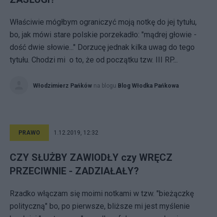
Właściwie mógłbym ograniczyć moją notkę do jej tytułu,
bo, jak mówi stare polskie porzekadło: "mądrej głowie -
dość dwie słowie..." Dorzucę jednak kilka uwag do tego
tytułu. Chodzi mi o to, że od początku tzw. III RP...
Włodzimierz Pańków
na blogu
Blog Włodka Pańkowa
PRAWO
1.12.2019, 12:32
CZY SŁUŻBY ZAWIODŁY czy WRĘCZ
PRZECIWNIE - ZADZIAŁAŁY?
Rzadko włączam się moimi notkami w tzw. "bieżączkę
polityczną" bo, po pierwsze, bliższe mi jest myślenie