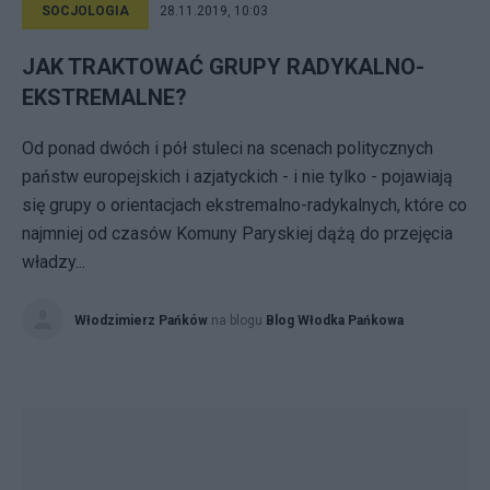
SOCJOLOGIA
28.11.2019, 10:03
JAK TRAKTOWAĆ GRUPY RADYKALNO-
EKSTREMALNE?
Od ponad dwóch i pół stuleci na scenach politycznych
państw europejskich i azjatyckich - i nie tylko - pojawiają
się grupy o orientacjach ekstremalno-radykalnych, które co
najmniej od czasów Komuny Paryskiej dążą do przejęcia
władzy...
Włodzimierz Pańków
na blogu
Blog Włodka Pańkowa