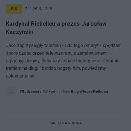
PIS
7.11.2019, 12:18
Kardynał Richelieu a prezes Jarosław
Kaczyński
Jako zaprzysięgły teleman - i do tego emeryt - spędzam
sporo czasu przed telewizorem, z zamiłowaniem
oglądając kanały, filmy czy seriale historyczne. Ostatnio
trafiłem na długi i bardzo bogaty film, powiedzmy -
dokumentalny,...
Włodzimierz Pańków
na blogu
Blog Włodka Pańkowa
NASTĘPNA STRONA