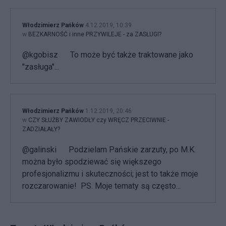
Włodzimierz Pańków
4.12.2019, 10:39
w
BEZKARNOŚĆ i inne PRZYWILEJE - za ZASŁUGI?
@kgobisz To może być także traktowane jako
"zasługa"...
Włodzimierz Pańków
1.12.2019, 20:46
w
CZY SŁUŻBY ZAWIODŁY czy WRĘCZ PRZECIWNIE -
ZADZIAŁAŁY?
@galinski Podzielam Pańskie zarzuty, po M.K.
można było spodziewać się większego
profesjonalizmu i skuteczności; jest to także moje
rozczarowanie! PS. Moje tematy są często...