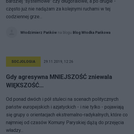
bardziej "systemowe" czy długofalowe, a po drugie -
często już nie nadążam za kolejnymi ruchami w tej
codziennej grze...
Włodzimierz Pańków
na blogu
Blog Włodka Pańkowa
SOCJOLOGIA
29.11.2019, 12:26
Gdy agresywna MNIEJSZOŚĆ zniewala
WIĘKSZOŚĆ...
Od ponad dwóch i pół stuleci na scenach politycznych
państw europejskich i azjatyckich - i nie tylko - pojawiają
się grupy o orientacjach ekstremalno-radykalnych, które co
najmniej od czasów Komuny Paryskiej dążą do przejęcia
władzy...