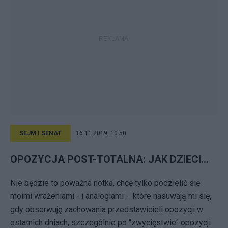
SEJM I SENAT
16.11.2019, 10:50
OPOZYCJA POST-TOTALNA: JAK DZIECI...
Nie będzie to poważna notka, chcę tylko podzielić się
moimi wrażeniami - i analogiami - które nasuwają mi się,
gdy obserwuję zachowania przedstawicieli opozycji w
ostatnich dniach, szczególnie po "zwycięstwie" opozycji