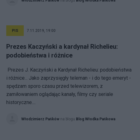
Włodzimierz Pańków
na blogu
Blog Włodka Pańkowa
PIS
7.11.2019, 19:00
Prezes Kaczyński a kardynał Richelieu:
podobieństwa i różnice
Prezes J. Kaczyński a Kardynał Richelieu: podobieństwa
i różnice... Jako zaprzysięgły teleman - i do tego emeryt -
spędzam sporo czasu przed telewizorem, z
zamiłowaniem oglądając kanały, filmy czy seriale
historyczne....
Włodzimierz Pańków
na blogu
Blog Włodka Pańkowa