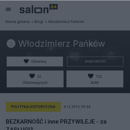
Strona główna
Blogi
Włodzimierz Pańków
Włodzimierz Pańków
Obserwuj
WIADOMOŚĆ
32
725
Obserwujących
Notki
POLITYKA HISTORYCZNA
4.12.2019, 09:44
BEZKARNOŚĆ i inne PRZYWILEJE - za
ZASŁUGI?