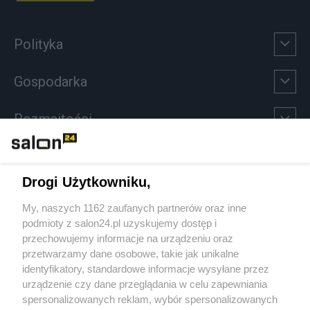
Polityka
Gospodarka
Rozmaitości
Technologie
Drogi Użytkowniku,
Sport
My, naszych 1162 zaufanych partnerów oraz inne
podmioty z salon24.pl uzyskujemy dostęp i
Społeczeństwo
przechowujemy informacje na urządzeniu oraz
przetwarzamy dane osobowe, takie jak unikalne
Kultura
identyfikatory, standardowe informacje wysyłane przez
urządzenie czy dane przeglądania w celu zapewniania
spersonalizowanych reklam, wybór spersonalizowanych