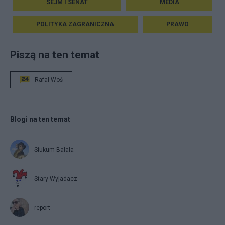
SEJM I SENAT
MEDIA
POLITYKA ZAGRANICZNA
PRAWO
Piszą na ten temat
Rafał Woś
Blogi na ten temat
Siukum Balala
Stary Wyjadacz
report