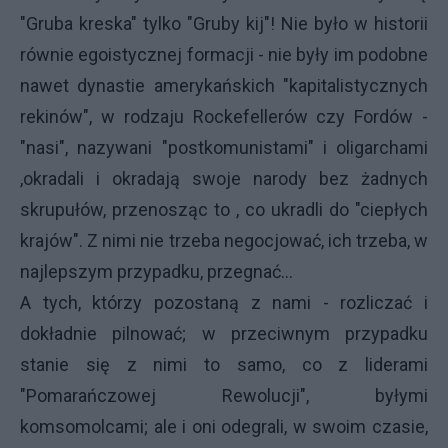
"Gruba kreska" tylko "Gruby kij"! Nie było w historii
równie egoistycznej formacji - nie były im podobne
nawet dynastie amerykańskich "kapitalistycznych
rekinów", w rodzaju Rockefellerów czy Fordów -
"nasi", nazywani "postkomunistami" i oligarchami
,okradali i okradają swoje narody bez żadnych
skrupułów, przenosząc to , co ukradli do "ciepłych
krajów". Z nimi nie trzeba negocjować, ich trzeba, w
najlepszym przypadku, przegnać...
A tych, którzy pozostaną z nami - rozliczać i
dokładnie pilnować; w przeciwnym przypadku
stanie się z nimi to samo, co z liderami
"Pomarańczowej Rewolucji", byłymi
komsomolcami; ale i oni odegrali, w swoim czasie,