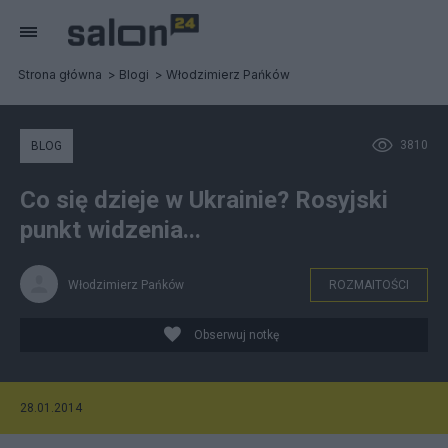
Strona główna
Blogi
Włodzimierz Pańków
3810
BLOG
Co się dzieje w Ukrainie? Rosyjski
punkt widzenia...
Włodzimierz Pańków
ROZMAITOŚCI
Obserwuj notkę
28.01.2014