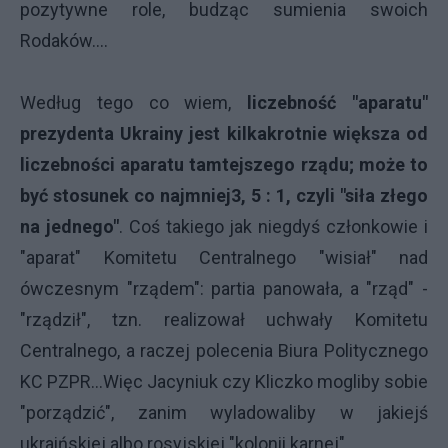
pozytywne role, budząc sumienia swoich
Rodaków....
Według tego co wiem,
liczebność "aparatu"
prezydenta Ukrainy jest kilkakrotnie większa od
liczebności aparatu tamtejszego rządu; może to
być stosunek co najmniej3, 5 : 1, czyli "siła złego
na jednego"
. Coś takiego jak niegdyś członkowie i
"aparat" Komitetu Centralnego "wisiał" nad
ówczesnym "rządem": partia panowała, a "rząd" -
"rządził", tzn. realizował uchwały Komitetu
Centralnego, a raczej polecenia Biura Politycznego
KC PZPR...Więc Jacyniuk czy Kliczko mogliby sobie
"porządzić", zanim wyladowaliby w jakiejś
ukraińskiej albo rosyjskiej "kolonii karnej"