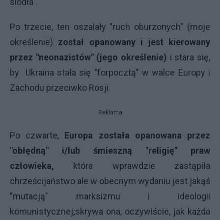
siodła".
Po trzecie, ten oszalały "ruch oburzonych" (moje
określenie)
został opanowany i jest kierowany
przez "neonazistów" (jego określenie)
i stara się,
by Ukraina stała się "forpocztą" w walce Europy i
Zachodu przeciwko Rosji.
Reklama
Po czwarte,
Europa została opanowana przez
"obłędną" i/lub śmieszną "religię" praw
człowieka,
która wprawdzie zastąpiła
chrześcijaństwo ale w obecnym wydaniu jest jakąś
"mutacją" marksizmu i ideologii
komunistycznej;skrywa ona, oczywiście, jak każda