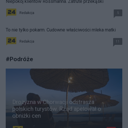
Niepokój klientów Rossmanna. Zatrute przekąski
Redakcja
5
To nie tylko pokarm. Cudowne właściwości mleka matki
Redakcja
11
#
Podróże
Drożyzna w Chorwacji odstrasza
polskich turystów. Rząd apelował o
obniżki cen