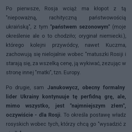
Po pierwsze, Rosja wciąż ma kłopot z tą
"niepoważną, rachityczną państwowością
ukraińską", z tym
"państwem sezonowym"
(moje
określenie ale o to chodziło; oryginał niemiecki.),
którego kolejni przywódcy, nawet Kuczma,
zachowują się nielojalnie wobec "matuszki Rosiji i
starają się, za wszelką cenę, ją wykiwać, zezując w
stronę innej "matki", tzn. Europy.
Po drugie, sam
Janukowycz, obecny formalny
lider Ukrainy kontynuuje tę perfidną grę, ale,
mimo wszystko, jest "najmniejszym złem",
oczywiście - dla Rosji
. To określa postawę władz
rosyskich wobec tych, którzy chcą go "wysadzić z