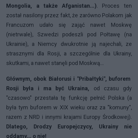
Mongolia, a także Afganistan...)
. Proces ten
został nasilony przez fakt, że zarówno Polakom jak
Francuzom udało się zająć nawet Moskwę
(nietrwale), Szwedzi podeszli pod Połtawę (na
Ukrainie), a Niemcy dwukrotnie ją najechali, ze
strasznymi dla Rosji, a szczególnie dla Ukrainy,
skutkami, a nawet stanęli pod Moskwą...
Głównym, obok Białorusi i "Pribałtyki", buforem
Rosji była i ma być Ukraina,
od czasu gdy
"czasowo" przestała tę funkcję pełnić Polska (a
była tym buforem w XIX wieku oraz za "komuny",
razem z NRD i innymi krajami Europy Środkowej).
Dlatego, Drodzy Europejczycy, Ukrainy nie
oddamy... o nie!