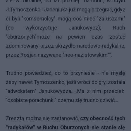
ale w Ukrainie, 25 lat później "dantoni", w stylu
J.Tymoszenko i Jaceniuka już mogą przegrać, gdyż
ci byli "komsomolcy" mogą coś mieć "za uszami"
(co wykorzystuje Janukowycz); Ruch
"oburzonych"może na pewien czas zostać
zdominowany przez skrzydło narodowo-radykalne,
przez Rosjan nazywane "neo-nazistowskim"''.
Trudno powiedzieć, co to przyniesie - nie myślę
żeby nawet Tymoszenko, jeśli wróci do gry, została
"adwokatem" Janukowycza.. .Ma z nim przecież
"osobiste porachunki" czemu się trudno dziwić...
Zresztą można się zastanowić,
czy obecność tych
"radykałów" w Ruchu Oburzonych nie stanie się