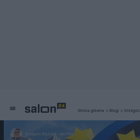
Strona główna
Blogi
Grzegor
Grzegorz Wszołek - gw1990