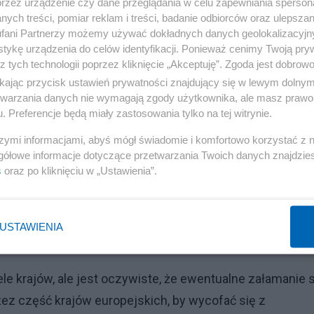
przez urządzenie czy dane przeglądania w celu zapewniania sperson
ych treści, pomiar reklam i treści, badanie odbiorców oraz ulepszan
fani Partnerzy możemy używać dokładnych danych geolokalizacyjn
tykę urządzenia do celów identyfikacji. Ponieważ cenimy Twoją pry
z tych technologii poprzez kliknięcie „Akceptuję”. Zgoda jest dobro
ikając przycisk ustawień prywatności znajdujący się w lewym dolny
etwarzania danych nie wymagają zgody użytkownika, ale masz prawo 
. Preferencje będą miały zastosowania tylko na tej witrynie.
szymi informacjami, abyś mógł świadomie i komfortowo korzystać z
gółowe informacje dotyczące przetwarzania Twoich danych znajdzi
s
oraz po kliknięciu w „Ustawienia”.
USTAWIENIA
le krajów, ale jest oczywiste, że ewentualne załamanie s
ez część krajów europejskich, by wycofać się z