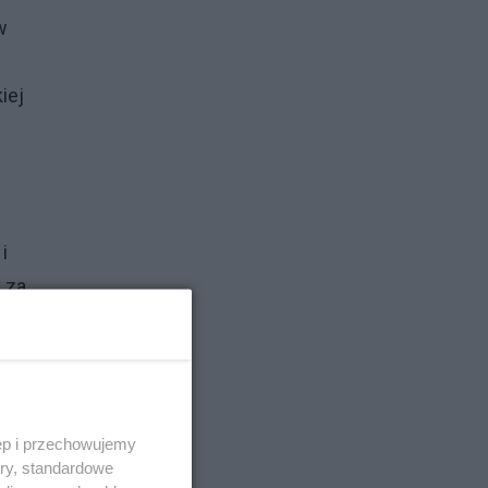
w
iej
i
 za
ęp i przechowujemy
ory, standardowe