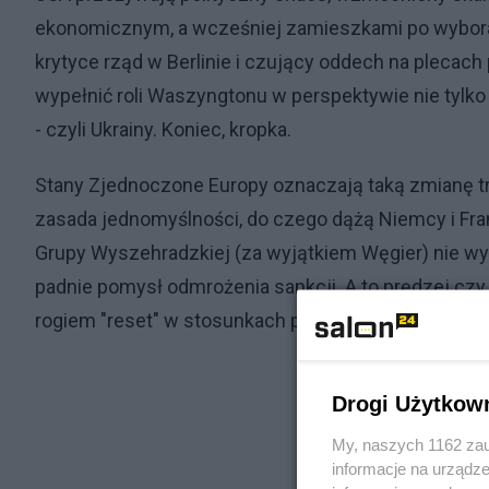
ekonomicznym, a wcześniej zamieszkami po wyborach
krytyce rząd w Berlinie i czujący oddech na plecach
wypełnić roli Waszyngtonu w perspektywie nie tylko P
- czyli Ukrainy. Koniec, kropka.
Stany Zjednoczone Europy oznaczają taką zmianę trakt
zasada jednomyślności, do czego dążą Niemcy i Fran
Grupy Wyszehradzkiej (za wyjątkiem Węgier) nie w
padnie pomysł odmrożenia sankcji. A to prędzej czy
rogiem "reset" w stosunkach państw europejskich z
Drogi Użytkow
My, naszych 1162 zau
informacje na urządze