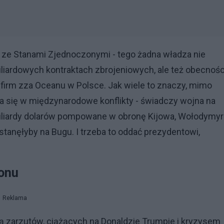
z ze Stanami Zjednoczonymi - tego żadna władza nie
iliardowych kontraktach zbrojeniowych, ale też obecnośc
 firm zza Oceanu w Polsce. Jak wiele to znaczy, mimo
a się w międzynarodowe konflikty - świadczy wojna na
, miliardy dolarów pompowane w obronę Kijowa, Wołodymyr
 stanęłyby na Bugu. I trzeba to oddać prezydentowi,
tonu
Reklama
 zarzutów, ciążących na Donaldzie Trumpie i kryzysem