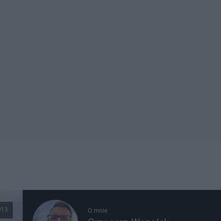
913
O mnie