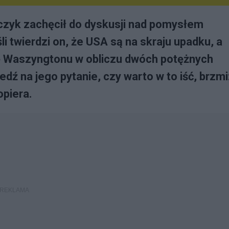
czyk zachęcił do dyskusji nad pomysłem
i twierdzi on, że USA są na skraju upadku, a
lukę Waszyngtonu w obliczu dwóch potężnych
dź na jego pytanie, czy warto w to iść, brzmi
opiera.