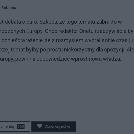
Reklama
st debata o euro. Szkoda, że tego tematu zabrakło w
dnoczonych Europy. Choć redaktor Onetu rzeczywiście by
odnieść wrażenie, że z rozmysłem wybrał sobie czas ju
ej temat byłby po prostu niekorzystny dla opozycji. Ale
i Europy, powinna odpowiedzieć wprost nowa władza.
komentuj
160
Obserwuj notkę