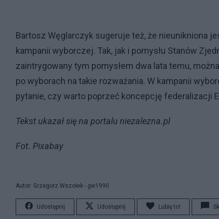
Bartosz Węglarczyk sugeruje też, że nieunikniona je
kampanii wyborczej. Tak, jak i pomysłu Stanów Zje
zaintrygowany tym pomysłem dwa lata temu, można 
po wyborach na takie rozważania. W kampanii wyborcz
pytanie, czy warto poprzeć koncepcję federalizacj
Tekst ukazał się na portalu niezalezna.pl
Fot. Pixabay
Autor: Grzegorz Wszołek - gw1990
Udostępnij
Udostępnij
Lubię to!
S