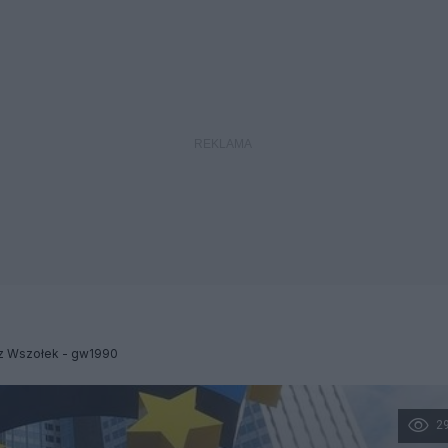
z Wszołek - gw1990
2