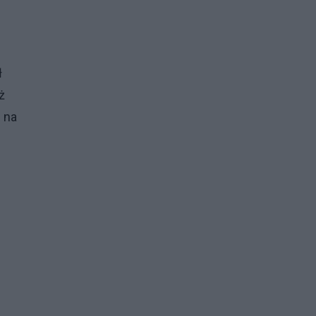
ł
ż
 na