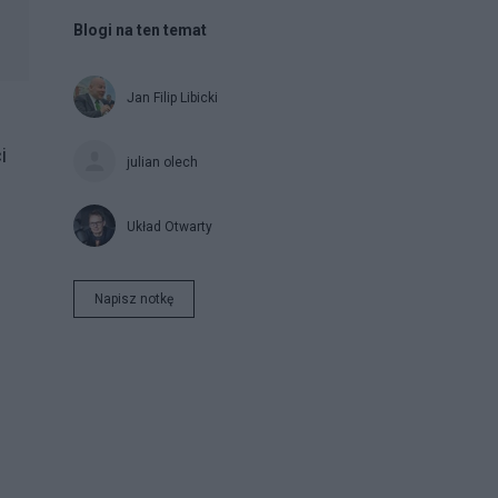
Blogi na ten temat
Jan Filip Libicki
i
julian olech
Układ Otwarty
Napisz notkę