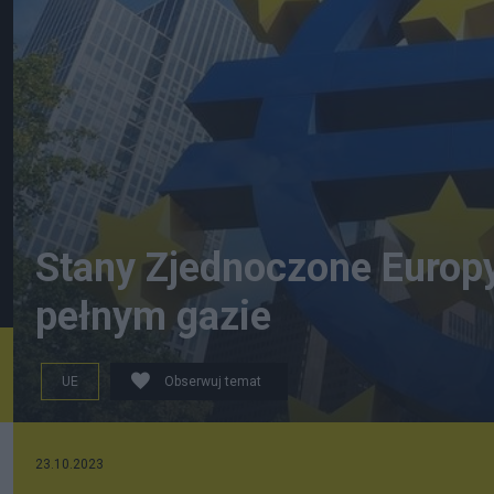
Stany Zjednoczone Europy,
pełnym gazie
UE
Obserwuj temat
23.10.2023