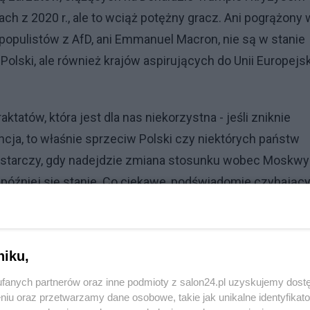
 z 2020 r., ale to wciąż potężny gracz. Ani pogrążony 
 populistów z AfD, ani Emmanuel Macron, nie są w stanie
olski, ale również krajów aspirujących do Unii Europejsk
atów, która jest dla nas niekorzystna - jeśli zniknie
cja, to właśnie sprzeciw Polski czy niektórych państw
ystarczy, gdy nadejdzie zmiana stosunku wobec Moskwy 
 później się stanie. Co ciekawe, podświadomie czyhający
 Rosją dostrzega Węglarczyk.
niku,
fanych partnerów oraz inne podmioty z salon24.pl uzyskujemy dost
niu oraz przetwarzamy dane osobowe, takie jak unikalne identyfikat