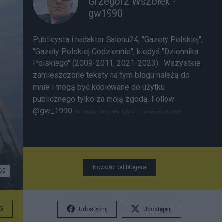
Grzegorz Wszołek -
gw1990
Publicysta i redaktor Salonu24, "Gazety Polskiej",
"Gazety Polskiej Codziennie", kiedyś "Dziennika
Polskiego" (2009-2011, 2021-2023). Wszystkie
zamieszczone teksty na tym blogu należą do
mnie i mogą być kopiowane do użytku
publicznego tylko za moją zgodą.
Follow
@gw_1990
Grzegorz Wszołek
Utwórz swoją wizytówkę
Nowości od blogera
60
G
Udostępnij
Udostępnij