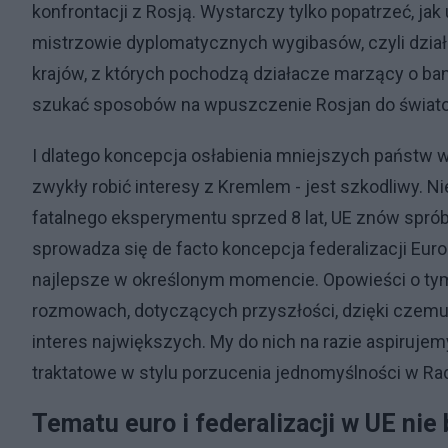
konfrontacji z Rosją. Wystarczy tylko popatrzeć, jak
mistrzowie dyplomatycznych wygibasów, czyli dzia
krajów, z których pochodzą działacze marzący o ban
szukać sposobów na wpuszczenie Rosjan do świato
I dlatego koncepcja osłabienia mniejszych państw w
zwykły robić interesy z Kremlem - jest szkodliwy. 
fatalnego eksperymentu sprzed 8 lat, UE znów sprób
sprowadza się de facto koncepcja federalizacji Europ
najlepsze w określonym momencie. Opowieści o ty
rozmowach, dotyczących przyszłości, dzięki czemu wz
interes największych. My do nich na razie aspirujem
traktatowe w stylu porzucenia jednomyślności w Radz
Tematu euro i federalizacji w UE nie