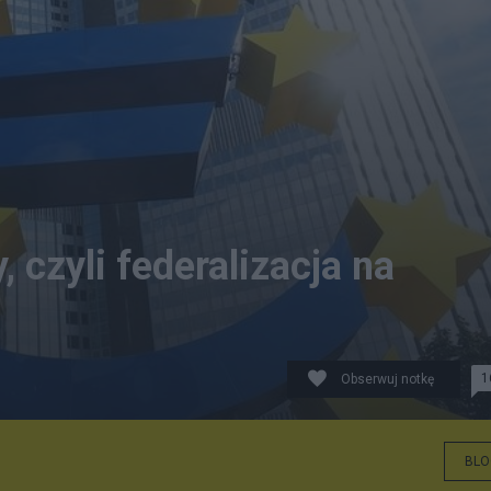
 czyli federalizacja na
1
Obserwuj notkę
BLO