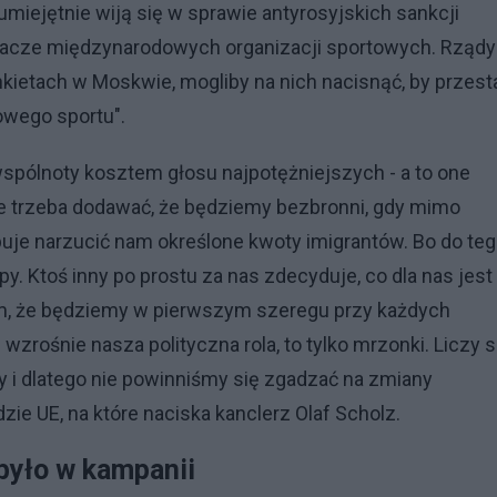
 umiejętnie wiją się w sprawie antyrosyjskich sankcji
łacze międzynarodowych organizacji sportowych. Rządy
kietach w Moskwie, mogliby na nich nacisnąć, by przesta
wego sportu".
spólnoty kosztem głosu najpotężniejszych - a to one
Nie trzeba dodawać, że będziemy bezbronni, gdy mimo
uje narzucić nam określone kwoty imigrantów. Bo do te
y. Ktoś inny po prostu za nas zdecyduje, co dla nas jest
m, że będziemy w pierwszym szeregu przy każdych
rośnie nasza polityczna rola, to tylko mrzonki. Liczy s
y i dlatego nie powinniśmy się zgadzać na zmiany
ie UE, na które naciska kanclerz Olaf Scholz.
 było w kampanii