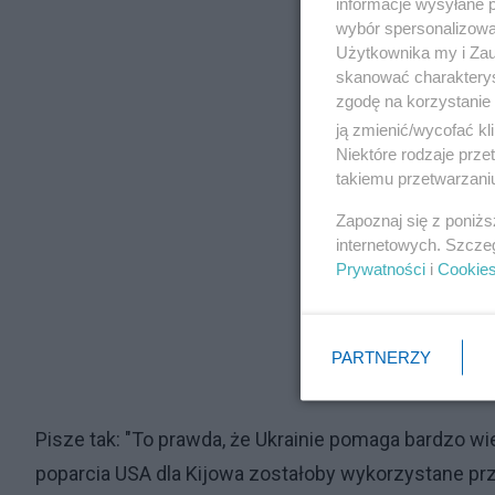
informacje wysyłane 
wybór spersonalizowan
Użytkownika my i Zau
skanować charakterys
zgodę na korzystanie 
ją zmienić/wycofać kl
Niektóre rodzaje prz
takiemu przetwarzaniu
Zapoznaj się z poniż
internetowych. Szcze
Prywatności
i
Cookie
PARTNERZY
Pisze tak: "To prawda, że Ukrainie pomaga bardzo wie
poparcia USA dla Kijowa zostałoby wykorzystane prz