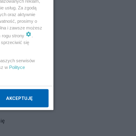
alizowanych reklam,
ie usług. Za zgodą
ych oraz aktywnie
watność, prosimy o
wolna i zawsze możesz
m rogu strony
.
sprzeciwić się
 naszych serwisów
esz w
Polityce
AKCEPTUJĘ
ię