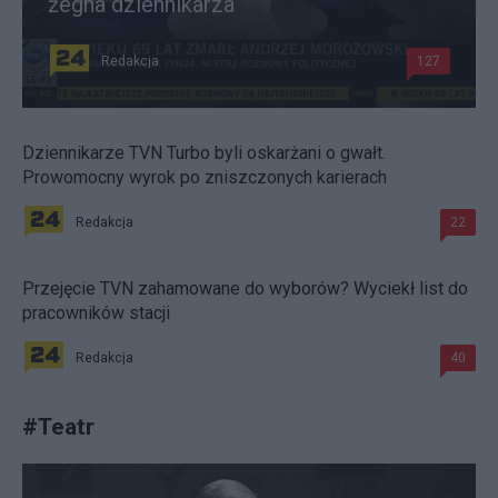
żegna dziennikarza
Redakcja
127
Dziennikarze TVN Turbo byli oskarżani o gwałt.
Prowomocny wyrok po zniszczonych karierach
Redakcja
22
Przejęcie TVN zahamowane do wyborów? Wyciekł list do
pracowników stacji
Redakcja
40
#
Teatr