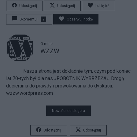
Udostępnij
Udostępnij
Lubię to!
Skomentuj
9
Obserwuj notkę
O mnie
WZZW
Nasza strona jest dokładnie tym, czym pod koniec
lat 70-tych był dla nas »ROBOTNIK WYBRZEŻA«. Drogą
docierania do prawdy i prowokowania do dyskusji.
wzzw.wordpress.com
Nowości od blogera
Udostępnij
Udostępnij