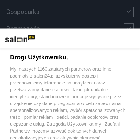
Gospodarka
Rozmaitości
Technologie
Drogi Użytkowniku,
Sport
My, naszych 1160 zaufanych partnerów oraz inne
podmioty z salon24.pl uzyskujemy dostęp i
Społeczeństwo
przechowujemy informacje na urządzeniu oraz
przetwarzamy dane osobowe, takie jak unikalne
Kultura
identyfikatory, standardowe informacje wysyłane przez
urządzenie czy dane przeglądania w celu zapewniania
spersonalizowanych reklam, wybór spersonalizowanych
treści, pomiar reklam i treści, badanie odbiorców oraz
ulepszanie usług. Za zgodą Użytkownika my i Zaufani
X
Facebook
Instagram
Youtube
Partnerzy możemy używać dokładnych danych
geolokalizacyjnych oraz aktywnie skanować