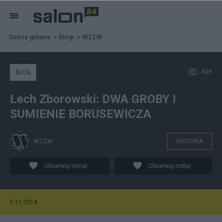
Strona główna
Blogi
WZZW
809
BLOG
Lech Zborowski: DWA GROBY I
SUMIENIE BORUSEWICZA
WZZW
HISTORIA
Obserwuj temat
Obserwuj notkę
5.11.2014