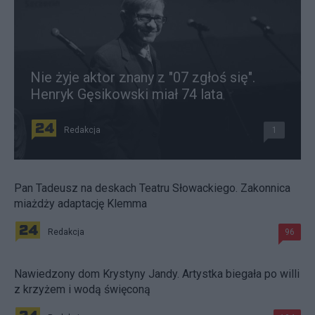
Nie żyje aktor znany z "07 zgłoś się".
Henryk Gęsikowski miał 74 lata
Redakcja
1
Pan Tadeusz na deskach Teatru Słowackiego. Zakonnica
miażdży adaptację Klemma
Redakcja
96
Nawiedzony dom Krystyny Jandy. Artystka biegała po willi
z krzyżem i wodą święconą