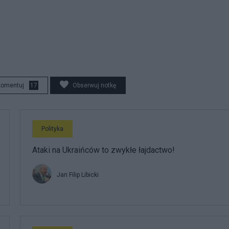
komentuj
17
Obserwuj notkę
Polityka
Ataki na Ukraińców to zwykłe łajdactwo!
Jan Filip Libicki