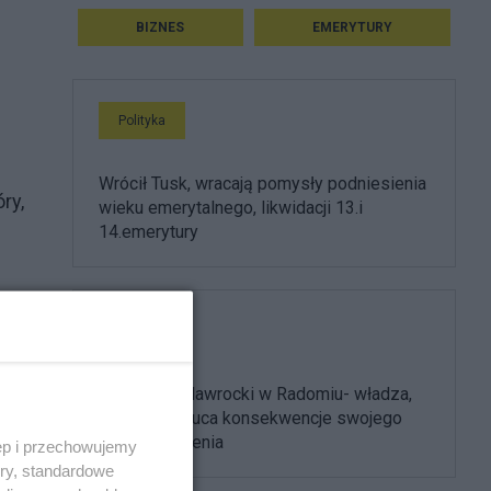
BIZNES
EMERYTURY
Polityka
Wrócił Tusk, wracają pomysły podniesienia
ry,
wieku emerytalnego, likwidacji 13.i
14.emerytury
Polityka
Prezydent Nawrocki w Radomiu- władza,
która przerzuca konsekwencje swojego
złego rządzenia
ęp i przechowujemy
ory, standardowe