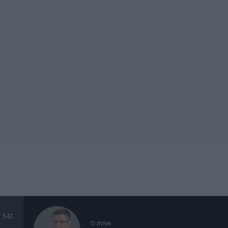
542
O mnie