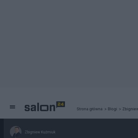
Strona główna
Blogi
Zbignie
Zbigniew Kuźmiuk