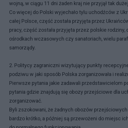
wojną, w ciągu 11 dni żaden kraj nie przyjął tak duż
Co więcej do Polski wyjechało tylu uchodźców z Ukr
całej Polsce, część została przyjęta przez Ukraińcó
pracy, część została przyjęta przez polskie rodziny
ośrodkach wczasowych czy sanatoriach, wielu para
samorządy.
2. Politycy zagraniczni wizytujący punkty recepcyjne
podziwu w jaki sposób Polska zorganizowała i reali
Pierwsze pytania jakie zadawali przedstawicielom po
pytania gdzie znajdują się obozy przejściowe dla uc
zorganizować.
Byli zszokowani, że żadnych obozów przejściowych 
bardzo krótko, a później są przewożeni do miejsc i
do normalnego funkcjonowania.