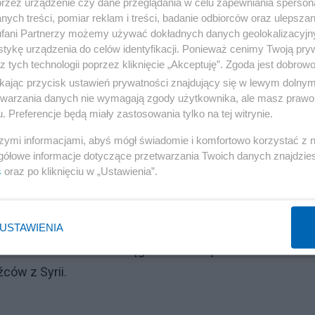
przez urządzenie czy dane przeglądania w celu zapewniania sperson
ych treści, pomiar reklam i treści, badanie odbiorców oraz ulepszan
 hojność ale w sytuacji kiedy rzeka uchodźców z Ukrainy
fani Partnerzy możemy używać dokładnych danych geolokalizacyjn
tykę urządzenia do celów identyfikacji. Ponieważ cenimy Twoją pry
0 tysięcy osób, nasz kraj musi zostać solidnie wsparty n
z tych technologii poprzez kliknięcie „Akceptuję”. Zgoda jest dobro
ej ale także przez cały cywilizowany świat.
ikając przycisk ustawień prywatności znajdujący się w lewym dolny
 Senatu o przeznaczenie kwoty 2,75 mld USD, które to śro
etwarzania danych nie wymagają zgody użytkownika, ale masz prawo 
. Preferencje będą miały zastosowania tylko na tej witrynie.
arnej i skierowane częściowo na Ukrainę, a częściowo 
szymi informacjami, abyś mógł świadomie i komfortowo korzystać z
gółowe informacje dotyczące przetwarzania Twoich danych znajdzi
szę pomocy humanitarnej w wysokości 0,5 mld euro i tra
s
oraz po kliknięciu w „Ustawienia”.
 z Ukrainy, a więc do Polski. Słowacji, Węgier, Rumunii i
 z pomocą finansową jakie otrzymała Turcja, która na
USTAWIENIA
 dwóch transzach w ciągu 4 lat kwotę aż 6 mld euro na
ców z Syrii.