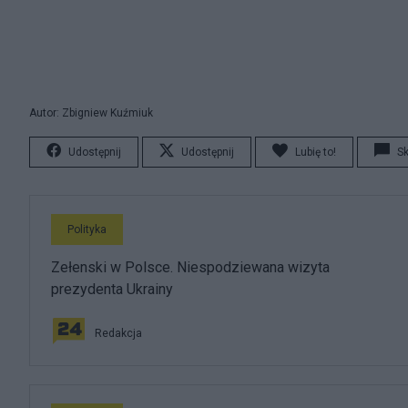
Autor: Zbigniew Kuźmiuk
Udostępnij
Udostępnij
Lubię to!
S
Polityka
Zełenski w Polsce. Niespodziewana wizyta
prezydenta Ukrainy
Redakcja