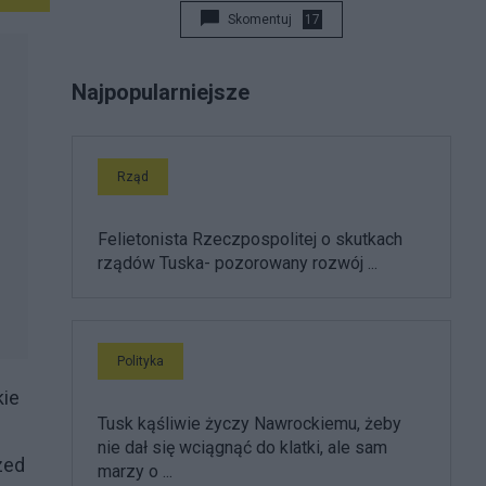
Skomentuj
17
Najpopularniejsze
Rząd
Felietonista Rzeczpospolitej o skutkach
rządów Tuska- pozorowany rozwój ...
Polityka
kie
Tusk kąśliwie życzy Nawrockiemu, żeby
nie dał się wciągnąć do klatki, ale sam
zed
marzy o ...