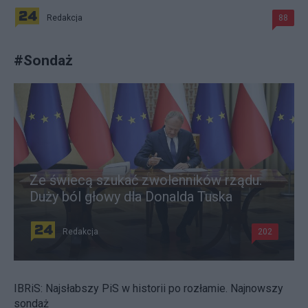
Redakcja
88
#
Sondaż
Ze świecą szukać zwolenników rządu.
Duży ból głowy dla Donalda Tuska
Redakcja
202
IBRiS: Najsłabszy PiS w historii po rozłamie. Najnowszy
sondaż