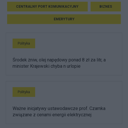
CENTRALNY PORT KOMUNIKACYJNY
BIZNES
EMERYTURY
Polityka
Środek żniw, olej napędowy ponad 8 zł za litr, a
minister Krajewski chyba n urlopie
Polityka
Ważne inicjatywy ustawodawcze prof. Czarnka
związane z cenami energii elektrycznej