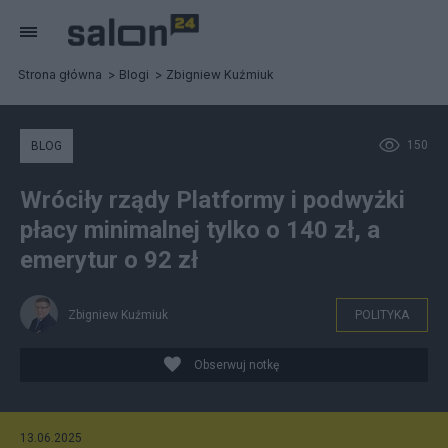
Strona główna
Blogi
Zbigniew Kuźmiuk
150
BLOG
Wróciły rządy Platformy i podwyżki
płacy minimalnej tylko o 140 zł, a
emerytur o 92 zł
Zbigniew Kuźmiuk
POLITYKA
Obserwuj notkę
13.06.2025