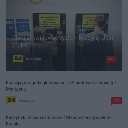
Chcą zlikwidować system kaucyjny. Jest
projekt
Redakcja
82
Koalicja przegrała głosowanie. PiS uratowało immunitet
Mentzena
Redakcja
101
Kaczyński znowu namieszał? Stanowcza odpowiedź
Bosaka