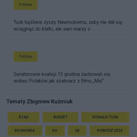
Polityka
Tusk kąśliwie życzy Nawrockiemu, żeby nie dał się
wciągnąć do klatki, ale sam marzy o ...
Polityka
Senatorowie koalicji 13 grudnia zachowali się
wobec Polaków jak szatniarz z filmu „Miś”
Tematy Zbigniew Kuźmiuk
RZĄD
BUDŻET
DONALD TUSK
EKONOMIA
KO
UE
POWÓDŹ 2024