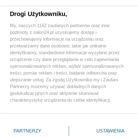
Technologie
Drogi Użytkowniku,
Sport
My, naszych 1162 zaufanych partnerów oraz inne
podmioty z salon24.pl uzyskujemy dostęp i
Społeczeństwo
przechowujemy informacje na urządzeniu oraz
przetwarzamy dane osobowe, takie jak unikalne
Kultura
identyfikatory, standardowe informacje wysyłane przez
urządzenie czy dane przeglądania w celu zapewniania
spersonalizowanych reklam, wybór spersonalizowanych
treści, pomiar reklam i treści, badanie odbiorców oraz
ulepszanie usług. Za zgodą Użytkownika my i Zaufani
X
Facebook
Instagram
Youtube
Partnerzy możemy używać dokładnych danych
geolokalizacyjnych oraz aktywnie skanować
charakterystykę urządzenia do celów identyfikacji.
Web Content Media sp. z o. o. © 2022
Ponieważ cenimy Twoją prywatność, prosimy o zgodę na
korzystanie z tych technologii poprzez kliknięcie
„Akceptuję”. Zgoda jest dobrowolna i zawsze możesz ją
Pomoc
O nas
Praca
Reklama
Kontakt
zmienić/wycofać klikając przycisk ustawień prywatności
PARTNERZY
USTAWIENIA
znajdujący się w lewym dolnym rogu strony
. Niektóre