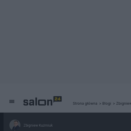
Strona główna
Blogi
Zbignie
Zbigniew Kuźmiuk