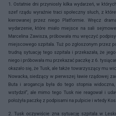
1. Ostatnie dni przyniosły kilka wydarzeń, w który
szef rządu wyraźnie traci społeczny słuch, z któr
kierowanej przez niego Platformie. Wręcz drama
wydarzenie, które miało miejsce na sali sejmow
Marcelina Zawisza, próbowała mu wręczyć podpisy
miejscowego szpitala. Tuż po zgłoszonym przez p
trudną sytuację tego szpitala i przekazała, że je
niego i próbowała mu przekazać paczkę z 6. tysiąca
okazało się, że Tusk, ale także towarzyszący mu wi
Nowacka, siedzący w pierwszej ławie rządowej zacho
Buta i arogancja była do tego stopnia widoczna, 
wstydził”, ale mimo tego Tusk nie reagował i uda
położyła paczkę z podpisami na pulpicie i wtedy Ko
2. Tusk oczywiście zna sytuację szpitala w Lesk