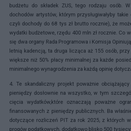
budżetu do składek ZUS, tego rodzaju osób. 
dochodów artystów, którym przysługiwałyby takie 
czyli dochody do 68 tys zł brutto rocznie), że mo
wydatki budżetowe, rzędu 400 mln zł rocznie. Co w
się dwa organy Rada Programowa i Komisja Opiniują
letnią kadencją, ta druga licząca aż 155 osób, p
większe niż 50% płacy minimalnej za każde posiedz
minimalnego wynagrodzenia za każdą opinię dotycząc
4. Te skandaliczny projekt poważnie obciążający
pieniędzy dosłownie na wszystko, w tym szczególn
cięcia wydatków,które oznaczają poważne ogr
finansowanych z pieniędzy publicznych. Ba właśni
dotyczące rozliczeń PIT za rok 2025, z których w
progów podatkowych, dodatkowo blisko 500 tysięcy p