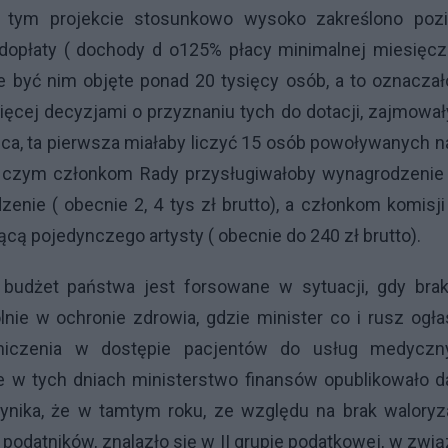
W tym projekcie stosunkowo wysoko zakreślono poz
dopłaty ( dochody d o125% płacy minimalnej miesięcz
że być nim objęte ponad 20 tysięcy osób, a to oznacza
ięcej decyzjami o przyznaniu tych do dotacji, zajmowa
ca, ta pierwsza miałaby liczyć 15 osób powoływanych n
rzy czym członkom Rady przysługiwałoby wynagrodzenie
enie ( obecnie 2, 4 tys zł brutto), a członkom komisj
ą pojedynczego artysty ( obecnie do 240 zł brutto).
 budżet państwa jest forsowane w sytuacji, gdy brak
ie w ochronie zdrowia, gdzie minister co i rusz ogł
aniczenia w dostępie pacjentów do usług medyczn
e w tych dniach ministerstwo finansów opublikowało 
ynika, że w tamtym roku, ze względu na brak waloryz
odatników, znalazło się w II grupie podatkowej, w zwi