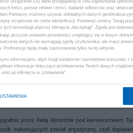
przez urządzenie czy dane przeglądania w celu zapewniania sperson
ych treści, pomiar reklam i treści, badanie odbiorców oraz ulepszan
fani Partnerzy możemy używać dokładnych danych geolokalizacyjn
tykę urządzenia do celów identyfikacji. Ponieważ cenimy Twoją pry
z tych technologii poprzez kliknięcie „Akceptuję”. Zgoda jest dobro
ikając przycisk ustawień prywatności znajdujący się w lewym dolny
etwarzania danych nie wymagają zgody użytkownika, ale masz prawo 
. Preferencje będą miały zastosowania tylko na tej witrynie.
szymi informacjami, abyś mógł świadomie i komfortowo korzystać z
gółowe informacje dotyczące przetwarzania Twoich danych znajdzi
s
oraz po kliknięciu w „Ustawienia”.
USTAWIENIA
 tygodniu przez Radę Ministrów pod kierownictwem Tus
osób wykonujących zawód artystyczny, czyli dopłatac