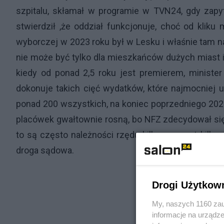
szpitalu, skłamał w programie w TVN24, gdy zapy
stwierdził ,że oddział funkcjonuje, choć od kliku
wyborczej w 2023 roku był w Lesku i właśnie tam n
nie może być tylko dla mieszkańców dużych miast i
kiedy od ponad 2,5 roku jest premierem, ministe
dokonuje takich cięć wydatków, które najmocniej u
ponad 200 wszystkich, na koniec poprzedniego 2025 
placówek gwałtownie rosną, bo NFZ zdecydował się 
to są często należności rzędu kilku, a nawet kilku
droga sądowa.
Drogi Użytkow
My, naszych 1160 zau
informacje na urządze