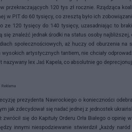
w przekraczających 120 tys zł rocznie. Rządząca koal
ej w PIT do 60 tysięcy, co zresztą było ich zobowiąza
 ze 120 tysięcy do 140 tysięcy, uzasadniając to bra
 się znaleźć jednak środki na status osoby najbliższej,
ediach społecznościowych, aż huczy od oburzenia na 
wysokich artystycznych tantiem, nie chciały odprowa
st nazywany lex Jaś Kapela, co absolutnie go deprecjonuj
Reklama
 decyzję prezydenta Nawrockiego o konieczności odebr
ym jak zdecydował się nadać jednej z jednostek ukraińs
 zwrócił się do Kapituły Orderu Orła Białego o opinię w
iędzy innymi niespodziewanie stwierdził „każdy naró