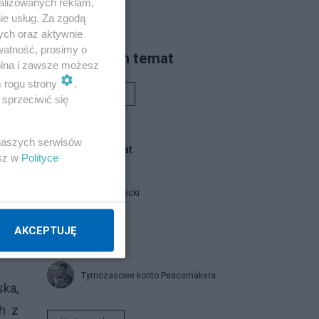
alizowanych reklam,
ie usług. Za zgodą
ych oraz aktywnie
watność, prosimy o
Piszą na ten temat
wolna i zawsze możesz
m rogu strony
.
Rafał Woś
sprzeciwić się
 naszych serwisów
Blogi na ten temat
esz w
Polityce
Jan Filip Libicki
AKCEPTUJĘ
catrw
Tymczasowe konto Peacemakera
ka,
h z