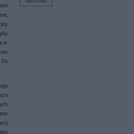
Napisz notkę
iom
nie,
łoby
łyby
a 4-
 nie
i 5%
uje
asza
ych
dane
acji
ązku