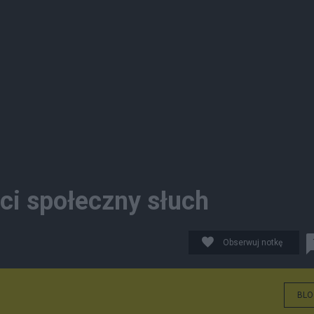
ci społeczny słuch
Obserwuj notkę
BLO