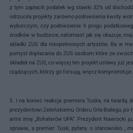
z tym zapłacili podatek wg stawki 32% od dochodó
odrzuciła projekty zarówno podniesienia kwoty woln
wyborczym, czy podniesienie II progu podatkowego
środków w budżecie, natomiast jak się okazuje, mają
składki ZUS dla niespełnionych artystów. Ba w m
pomysł dopłacania do ZUS osobom które ze swoich 
składek na ZUS, co więcej ten projekt ustawy już je
rządzących, którzy go forsują, wręcz kompromituje.
5. I na koniec reakcja premiera Tuska, na twardą
prezydentowi Zełeńskiemu Orderu Orła Białego, po t
armii imię „Bohaterów UPA”. Prezydent Nawrocki już
sprawie, a premier Tusk, pytany o stanowisko , m