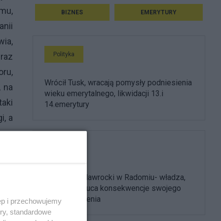
mu,
BIZNES
EMERYTURY
anii
wia,
Polityka
eraz
ru,
Wrócił Tusk, wracają pomysły podniesienia
, na
wieku emerytalnego, likwidacji 13.i
taki
14.emerytury
i, a
ługa
Polityka
Prezydent Nawrocki w Radomiu- władza,
która przerzuca konsekwencje swojego
złego rządzenia
ęp i przechowujemy
ory, standardowe