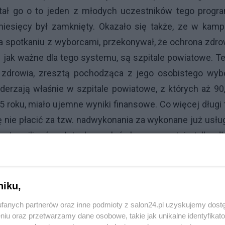
tał go o to jeden z młodych uczestników tego progra
 miesięcy był zamknięty. Okazało się także, ze w kamp
a spotkaniu z wyborcami, przekonywał, że ochrona zdro
 jak ważne dla tego systemu, są szpitale powiatowe. T
r zdrowia, zresztą pochodząca z jego osobistego wybo
derzają właśnie w szpitale powiatowe, z których aż 90
roku, miało ujemne wyniki finansowe. Co więcej długi 
nie płacić za tzw. nadwykonania za wykonane już usług
nastu milionów złotych, a palcówkom pozostaje tylko d
niku,
fanych partnerów oraz inne podmioty z salon24.pl uzyskujemy dost
niu oraz przetwarzamy dane osobowe, takie jak unikalne identyfikat