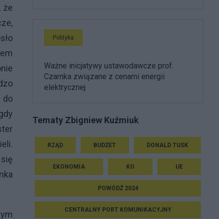
, że
cze,
sło
Polityka
zem
Ważne inicjatywy ustawodawcze prof.
nie
Czarnka związane z cenami energii
dzo
elektrycznej
a do
 gdy
Tematy Zbigniew Kuźmiuk
ster
eli.
RZĄD
BUDŻET
DONALD TUSK
 się
EKONOMIA
KO
UE
anka
POWÓDŹ 2024
CENTRALNY PORT KOMUNIKACYJNY
tym