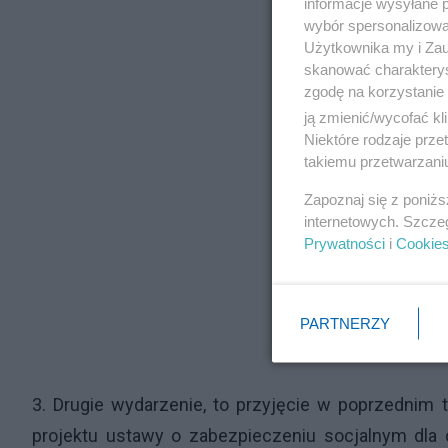
informacje wysyłane 
wybór spersonalizowan
Użytkownika my i Zau
skanować charakterys
zgodę na korzystanie 
ją zmienić/wycofać kl
Niektóre rodzaje prz
takiemu przetwarzaniu
Zapoznaj się z poniż
internetowych. Szcze
Prywatności
i
Cookie
PARTNERZY
3. Drugie wydarzenie, to przyjęcie w poprzednim
projektu ustawy o zabezpieczeniu socjalnym dla 