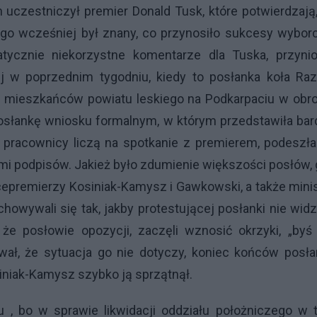
ch uczestniczył premier Donald Tusk, które potwierdzają
ego wcześniej był znany, co przynosiło sukcesy wybor
tycznie niekorzystne komentarze dla Tuska, przynio
ej w poprzednim tygodniu, kiedy to posłanka koła Ra
 mieszkańców powiatu leskiego na Podkarpaciu w obro
osłankę wniosku formalnym, w którym przedstawiła bar
go pracownicy liczą na spotkanie z premierem, podeszł
mi podpisów. Jakież było zdumienie większości posłów,
cepremierzy Kosiniak-Kamysz i Gawkowski, a także mini
wywali się tak, jakby protestującej posłanki nie widzi
że posłowie opozycji, zaczęli wznosić okrzyki, „byś
wał, że sytuacja go nie dotyczy, koniec końców posł
siniak-Kamysz szybko ją sprzątnął.
u , bo w sprawie likwidacji oddziału położniczego w 