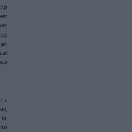
icja
niem
kiem
 czy
sam
dzać
e, a
aniu
kiej
 tej
d ma