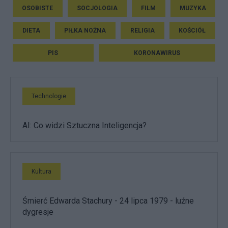
OSOBISTE
SOCJOLOGIA
FILM
MUZYKA
DIETA
PIŁKA NOŻNA
RELIGIA
KOŚCIÓŁ
PIS
KORONAWIRUS
Technologie
AI: Co widzi Sztuczna Inteligencja?
Kultura
Śmierć Edwarda Stachury - 24 lipca 1979 - luźne
dygresje