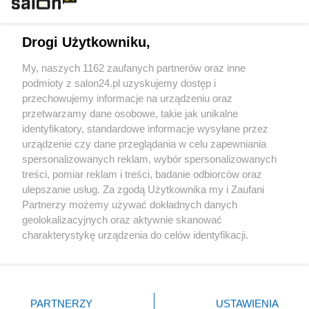
Technologie
Drogi Użytkowniku,
Sport
My, naszych 1162 zaufanych partnerów oraz inne
podmioty z salon24.pl uzyskujemy dostęp i
Społeczeństwo
przechowujemy informacje na urządzeniu oraz
przetwarzamy dane osobowe, takie jak unikalne
Kultura
identyfikatory, standardowe informacje wysyłane przez
urządzenie czy dane przeglądania w celu zapewniania
spersonalizowanych reklam, wybór spersonalizowanych
treści, pomiar reklam i treści, badanie odbiorców oraz
ulepszanie usług. Za zgodą Użytkownika my i Zaufani
X
Facebook
Instagram
Youtube
Partnerzy możemy używać dokładnych danych
geolokalizacyjnych oraz aktywnie skanować
charakterystykę urządzenia do celów identyfikacji.
Web Content Media sp. z o. o. © 2022
Ponieważ cenimy Twoją prywatność, prosimy o zgodę na
korzystanie z tych technologii poprzez kliknięcie
„Akceptuję”. Zgoda jest dobrowolna i zawsze możesz ją
Pomoc
O nas
Praca
Reklama
Kontakt
zmienić/wycofać klikając przycisk ustawień prywatności
PARTNERZY
USTAWIENIA