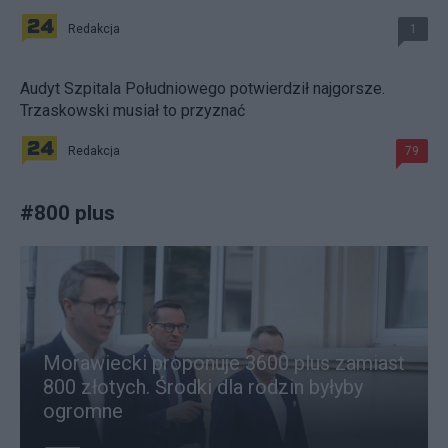
Redakcja
1
Audyt Szpitala Południowego potwierdził najgorsze.
Trzaskowski musiał to przyznać
Redakcja
79
#
800 plus
Morawiecki proponuje 3600 plus zamiast
800 złotych. Środki dla rodzin byłyby
ogromne