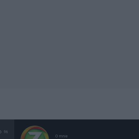
96
O mnie