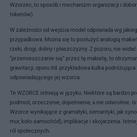
Wzorzec, to sposób i mechanizm organizacji i doboru
tokenów).
W zależności od wejścia model odpowiada wg jakie
przypadkowa. Można się tu posłużyć analogią makiety t
rzeki, drogi, doliny i płaszczyzny. Z pozoru, nie wi
"przemieszczanie się" przez tę makietę, to otrzym
grawitacji, oporu itd. przykładowa kulka podróżująca
odpowiadającego jej wzorca.
Te WZORCE istnieją w języku. Niektóre są bardzo pr
podmiot, orzeczenie, dopełnienie, a nie odwrotnie. 
Wzorce wynikające z gramatyki, semantyki, jak synon
mur, koło-samochód), implikacje i skojarzenia. Is
ról społecznych.