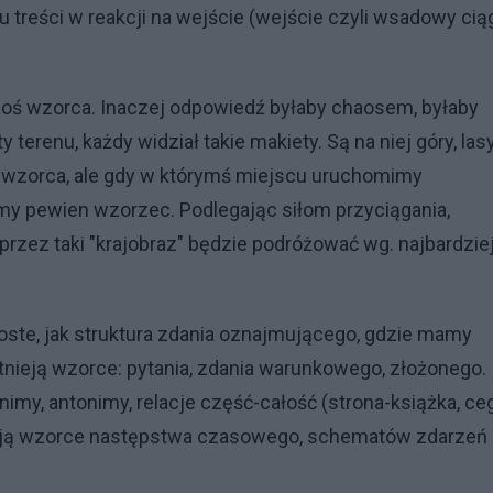
 treści w reakcji na wejście (wejście czyli wsadowy cią
goś wzorca. Inaczej odpowiedź byłaby chaosem, byłaby
erenu, każdy widział takie makiety. Są na niej góry, lasy
dać wzorca, ale gdy w którymś miejscu uruchomimy
amy pewien wzorzec. Podlegając siłom przyciągania,
 przez taki "krajobraz" będzie podróżować wg. najbardzie
oste, jak struktura zdania oznajmującego, gdzie mamy
Istnieją wzorce: pytania, zdania warunkowego, złożonego.
imy, antonimy, relacje część-całość (strona-książka, ceg
tnieją wzorce następstwa czasowego, schematów zdarzeń 