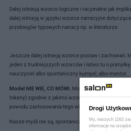
Dalej istnieją wzorce logiczne i racjonalne jak implika
dalej istnieją w języku wzorce narracyjne dotyczące 
przebiegów typowych narracji np. w literaturze.
Jeszcze dalej istnieją wzorce postaw i zachowań. M
jeden z trudniejszych wzorców i łatwo tu o pomyłk
nauczyciel albo spontaniczny kumpel, albo mentor.
Model NIE WIE, CO MÓWI.
Model jedynie produkuje 
tokeny) zgodnie z jakimś wzorcem. Całe "znaczenie"
powodu zastosowania tego właśnie wzorca, a to o
Drogi Użytkow
My, naszych 1162 zau
Nasze myśli nie są, spontaniczne, niezależne, no
informacje na urządze