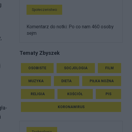
g
Społeczeństwo
Komentarz do notki: Po co nam 460 osoby
sejm
,
Tematy Zbyszek
j
OSOBISTE
SOCJOLOGIA
FILM
MUZYKA
DIETA
PIŁKA NOŻNA
RELIGIA
KOŚCIÓŁ
PIS
ła-
KORONAWIRUS
i
Technologie