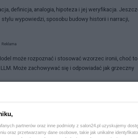
cja, definicja, analogia, hipoteza i jej weryfikacja. Jeszc
stylu wypowiedzi, sposobu budowy historii i narracji,
Reklama
odel może rozpoznać i stosować wzorzec ironii, choć to
ę LLM. Może zachowywać się i odpowiadać jak grzeczny
ciąg "słów" (w rzeczywistości liczb wskazujących na
 generowanej odpowiedzi istnieje w oczach ludzi, z
znacza, że my ludzie MYŚLIMY WZORCAMI.
niku,
fanych partnerów oraz inne podmioty z salon24.pl uzyskujemy dost
we, wyjątkowe. Nasze myśli biegną wg WZORCÓW.
niu oraz przetwarzamy dane osobowe, takie jak unikalne identyfikat