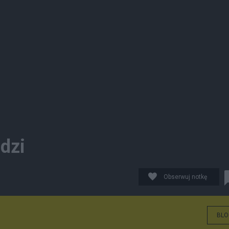
dzi
Obserwuj notkę
BLO