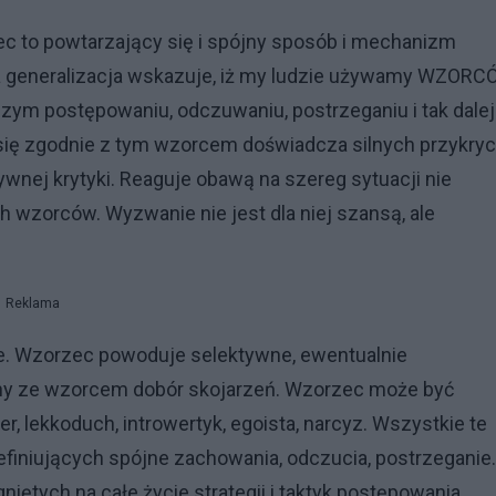
ec to powtarzający się i spójny sposób i mechanizm
ka generalizacja wskazuje, iż my ludzie używamy WZOR
szym postępowaniu, odczuwaniu, postrzeganiu i tak dalej
 się zgodnie z tym wzorcem doświadcza silnych przykry
wnej krytyki. Reaguje obawą na szereg sytuacji nie
 wzorców. Wyzwanie nie jest dla niej szansą, ale
Reklama
. Wzorzec powoduje selektywne, ewentualnie
jny ze wzorcem dobór skojarzeń. Wzorzec może być
, lekkoduch, introwertyk, egoista, narcyz. Wszystkie te
iniujących spójne zachowania, odczucia, postrzeganie.
tych na całe życie strategii i taktyk postępowania.