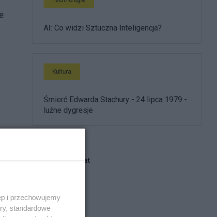
ze
AI: Co widzi Sztuczna Inteligencja?
Kultura
Śmierć Edwarda Stachury - 24 lipca 1979 -
luźne dygresje
Blogi na ten temat
marek.w
ęp i przechowujemy
ory, standardowe