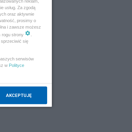
alizowanych reklam,
Atej
ie usług. Za zgodą
ych oraz aktywnie
Napisz notkę
watność, prosimy o
wolna i zawsze możesz
m rogu strony
.
sprzeciwić się
 naszych serwisów
esz w
Polityce
AKCEPTUJĘ
o