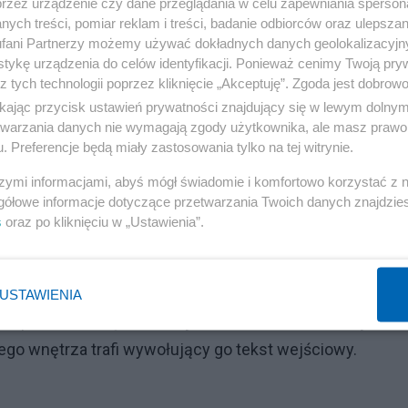
przez urządzenie czy dane przeglądania w celu zapewniania sperson
odobieństwo następnej odpowiedzi zgodnie ze wzorcem
ych treści, pomiar reklam i treści, badanie odbiorców oraz ulepszan
fani Partnerzy możemy używać dokładnych danych geolokalizacyjn
any.
tykę urządzenia do celów identyfikacji. Ponieważ cenimy Twoją pry
z tych technologii poprzez kliknięcie „Akceptuję”. Zgoda jest dobro
Reklama
ikając przycisk ustawień prywatności znajdujący się w lewym dolny
etwarzania danych nie wymagają zgody użytkownika, ale masz prawo 
ch mu "słów" (w rzeczywistości liczb wskazujących
. Preferencje będą miały zastosowania tylko na tej witrynie.
 którego wcześniejsze, wielokrotne przetwarzanie
szymi informacjami, abyś mógł świadomie i komfortowo korzystać z
, by z bardzo dużym prawdopodobieństwem kontynuował
gółowe informacje dotyczące przetwarzania Twoich danych znajdzi
s
oraz po kliknięciu w „Ustawienia”.
ład opowiadanie czy konstrukcja książki. Dla modelu
nej "współwystępowalności" kolejnych części języka.
USTAWIENIA
ny wprost we wnętrzu LLM jako konkretna informacja, za t
tego wnętrza trafi wywołujący go tekst wejściowy.