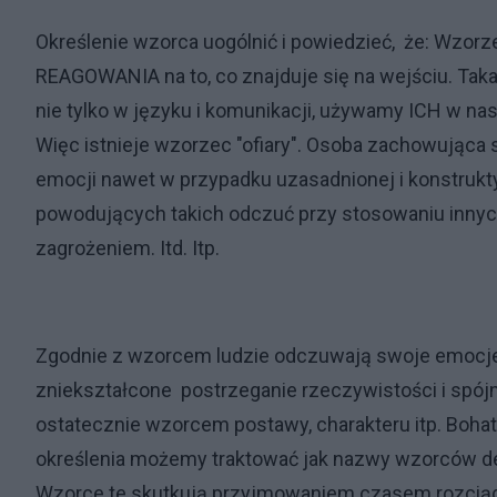
Określenie wzorca uogólnić i powiedzieć, że: Wzorz
REAGOWANIA na to, co znajduje się na wejściu. Ta
nie tylko w języku i komunikacji, używamy ICH w na
Więc istnieje wzorzec "ofiary". Osoba zachowująca
emocji nawet w przypadku uzasadnionej i konstrukty
powodujących takich odczuć przy stosowaniu innych
zagrożeniem. Itd. Itp.
Zgodnie z wzorcem ludzie odczuwają swoje emocje
zniekształcone postrzeganie rzeczywistości i spó
ostatecznie wzorcem postawy, charakteru itp. Bohater
określenia możemy traktować jak nazwy wzorców def
Wzorce te skutkują przyjmowaniem czasem rozciągnię