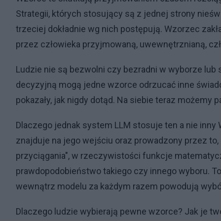
Strategii, których stosujący są z jednej strony nieśw
trzeciej dokładnie wg nich postępują. Wzorzec zak
przez człowieka przyjmowaną, uwewnętrznianą, czło
Ludzie nie są bezwolni czy bezradni w wyborze lu
decyzyjną mogą jedne wzorce odrzucać inne świad
pokazały, jak nigdy dotąd. Na siebie teraz możemy p
Dlaczego jednak system LLM stosuje ten a nie inny 
znajduje na jego wejściu oraz prowadzony przez to,
przyciągania", w rzeczywistości funkcje matematy
prawdopodobieństwo takiego czy innego wyboru. To po
wewnątrz modelu za każdym razem powodują wybó
Dlaczego ludzie wybierają pewne wzorce? Jak je tw