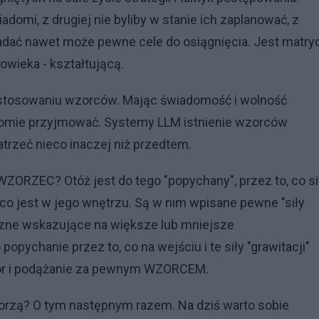
iadomi, z drugiej nie byliby w stanie ich zaplanować, z
ładać nawet może pewne cele do osiągnięcia. Jest matry
wieka - kształtującą.
b stosowaniu wzorców. Mając świadomość i wolność
omie przyjmować. Systemy LLM istnienie wzorców
atrzeć nieco inaczej niż przedtem.
WZORZEC? Otóż jest do tego "popychany", przez to, co s
 co jest w jego wnętrzu. Są w nim wpisane pewne "siły
czne wskazujące na większe lub mniejsze
pychanie przez to, co na wejściu i te siły "grawitacji"
r i podążanie za pewnym WZORCEM.
orzą? O tym następnym razem. Na dziś warto sobie