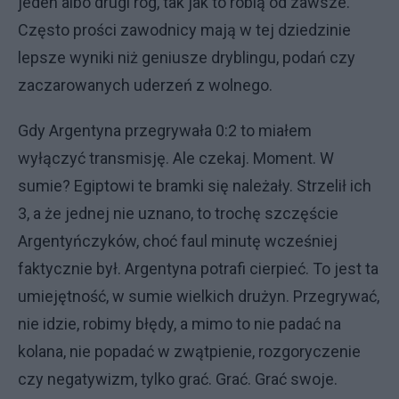
jeden albo drugi róg, tak jak to robią od zawsze.
Często prości zawodnicy mają w tej dziedzinie
lepsze wyniki niż geniusze dryblingu, podań czy
zaczarowanych uderzeń z wolnego.
Gdy Argentyna przegrywała 0:2 to miałem
wyłączyć transmisję. Ale czekaj. Moment. W
sumie? Egiptowi te bramki się należały. Strzelił ich
3, a że jednej nie uznano, to trochę szczęście
Argentyńczyków, choć faul minutę wcześniej
faktycznie był. Argentyna potrafi cierpieć. To jest ta
umiejętność, w sumie wielkich drużyn. Przegrywać,
nie idzie, robimy błędy, a mimo to nie padać na
kolana, nie popadać w zwątpienie, rozgoryczenie
czy negatywizm, tylko grać. Grać. Grać swoje.