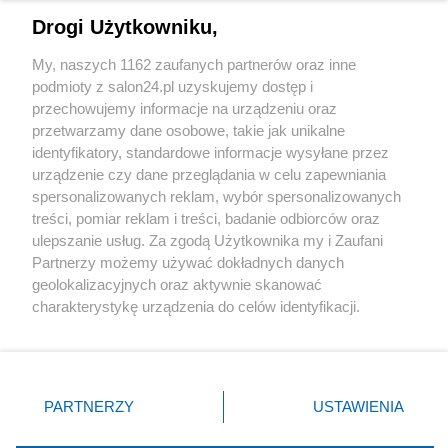
Drogi Użytkowniku,
Sport
My, naszych 1162 zaufanych partnerów oraz inne
podmioty z salon24.pl uzyskujemy dostęp i
Społeczeństwo
przechowujemy informacje na urządzeniu oraz
przetwarzamy dane osobowe, takie jak unikalne
Kultura
identyfikatory, standardowe informacje wysyłane przez
urządzenie czy dane przeglądania w celu zapewniania
spersonalizowanych reklam, wybór spersonalizowanych
treści, pomiar reklam i treści, badanie odbiorców oraz
ulepszanie usług. Za zgodą Użytkownika my i Zaufani
X
Facebook
Instagram
Youtube
Partnerzy możemy używać dokładnych danych
geolokalizacyjnych oraz aktywnie skanować
charakterystykę urządzenia do celów identyfikacji.
Web Content Media sp. z o. o. © 2022
Ponieważ cenimy Twoją prywatność, prosimy o zgodę na
korzystanie z tych technologii poprzez kliknięcie
„Akceptuję”. Zgoda jest dobrowolna i zawsze możesz ją
Pomoc
O nas
Praca
Reklama
Kontakt
zmienić/wycofać klikając przycisk ustawień prywatności
PARTNERZY
USTAWIENIA
znajdujący się w lewym dolnym rogu strony
. Niektóre
rodzaje przetwarzania danych nie wymagają zgody