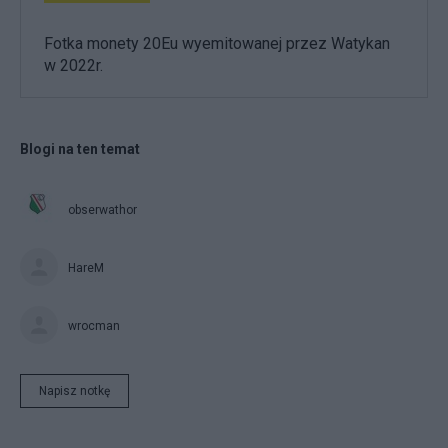
Fotka monety 20Eu wyemitowanej przez Watykan
w 2022r.
Blogi na ten temat
obserwathor
HareM
wrocman
Napisz notkę