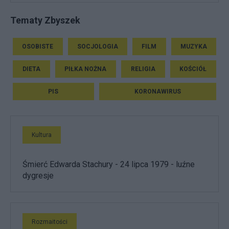
Tematy Zbyszek
OSOBISTE
SOCJOLOGIA
FILM
MUZYKA
DIETA
PIŁKA NOŻNA
RELIGIA
KOŚCIÓŁ
PIS
KORONAWIRUS
Kultura
Śmierć Edwarda Stachury - 24 lipca 1979 - luźne
dygresje
Rozmaitości