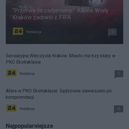
"Przerwa na zadymienie". Kibice Wisły
Kraków zadrwili z FIFA
Redakcja
6
Sensacyjna Wieczysta Kraków. Miasto ma trzy kluby w
PKO Ekstraklasie
Redakcja
2
Afera w PKO Ekstraklasie. Sędziowie zawieszeni po
kompromitacji
Redakcja
26
Najpopularniejsze