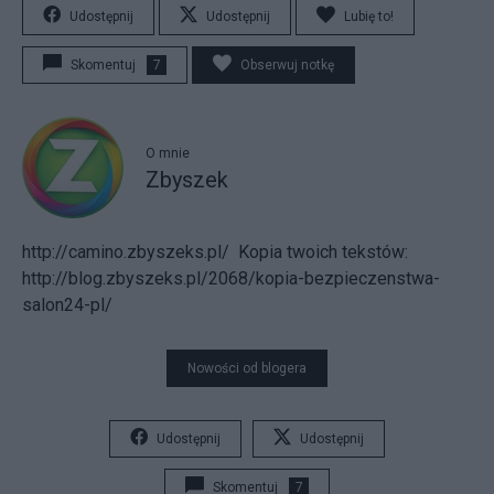
Udostępnij
Udostępnij
Lubię to!
Skomentuj
7
Obserwuj notkę
O mnie
Zbyszek
http://camino.zbyszeks.pl/
Kopia twoich tekstów:
http://blog.zbyszeks.pl/2068/kopia-bezpieczenstwa-
salon24-pl/
Nowości od blogera
Udostępnij
Udostępnij
Skomentuj
7