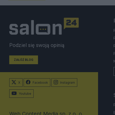
Podziel się swoją opinią
ZAŁÓŻ BLOG
X
Facebook
Instagram
Youtube
Web Content Media sp. z o. o.