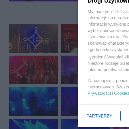
Drogi Użytkow
My, naszych 1162 zau
informacje na urządze
informacje wysyłane 
wybór spersonalizowan
Użytkownika my i Zau
skanować charakterys
zgodę na korzystanie 
ją zmienić/wycofać kl
Niektóre rodzaje prz
takiemu przetwarzaniu
Zapoznaj się z poniż
internetowych. Szcze
Prywatności
i
Cookie
PARTNERZY