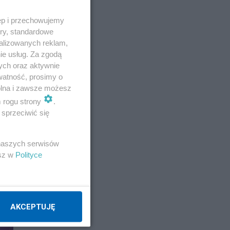
ęp i przechowujemy
E
ory, standardowe
alizowanych reklam,
ie usług. Za zgodą
ych oraz aktywnie
watność, prosimy o
wolna i zawsze możesz
m rogu strony
.
sprzeciwić się
 naszych serwisów
esz w
Polityce
AKCEPTUJĘ