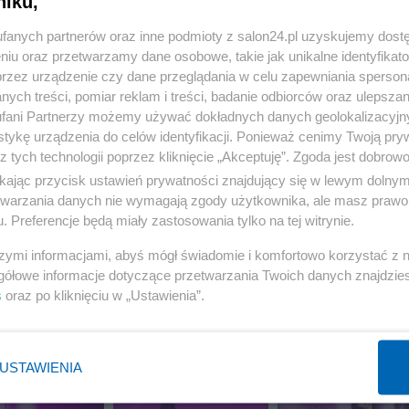
niku,
fanych partnerów oraz inne podmioty z salon24.pl uzyskujemy dost
13 z 35
POPRZEDNIE
NASTĘPN
niu oraz przetwarzamy dane osobowe, takie jak unikalne identyfikat
przez urządzenie czy dane przeglądania w celu zapewniania sperson
ych treści, pomiar reklam i treści, badanie odbiorców oraz ulepszan
fani Partnerzy możemy używać dokładnych danych geolokalizacyjn
tykę urządzenia do celów identyfikacji. Ponieważ cenimy Twoją pry
z tych technologii poprzez kliknięcie „Akceptuję”. Zgoda jest dobro
ikając przycisk ustawień prywatności znajdujący się w lewym dolny
etwarzania danych nie wymagają zgody użytkownika, ale masz prawo 
. Preferencje będą miały zastosowania tylko na tej witrynie.
szymi informacjami, abyś mógł świadomie i komfortowo korzystać z
gółowe informacje dotyczące przetwarzania Twoich danych znajdzi
s
oraz po kliknięciu w „Ustawienia”.
USTAWIENIA