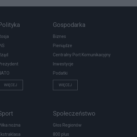
Polityka
Gospodarka
Rosja
Biznes
PiS
Pieniądze
Rząd
Centralny Port Komunikacyjny
Prezydent
Inwestycje
NATO
Podatki
WIĘCEJ
WIĘCEJ
Sport
Społeczeństwo
Piłka nożna
Głos Regionów
Ekstraklasa
800 plus