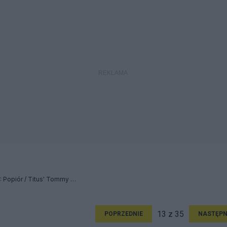
Królu złoty czy ci nie żal?: Popiór / Titus' Tommy Gun / Post Profession - Relacja
13 z 35
POPRZEDNIE
NASTĘPN