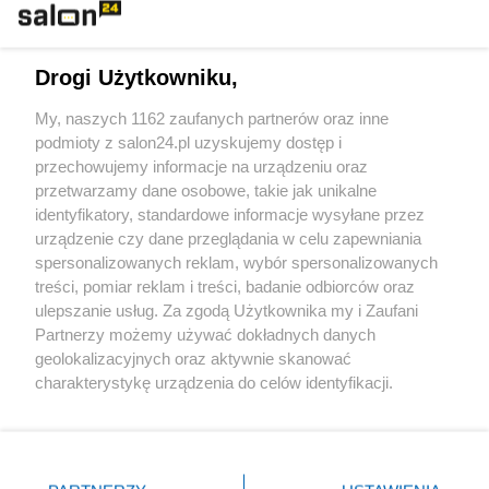
Technologie
Drogi Użytkowniku,
Sport
My, naszych 1162 zaufanych partnerów oraz inne
podmioty z salon24.pl uzyskujemy dostęp i
Społeczeństwo
przechowujemy informacje na urządzeniu oraz
przetwarzamy dane osobowe, takie jak unikalne
Kultura
identyfikatory, standardowe informacje wysyłane przez
urządzenie czy dane przeglądania w celu zapewniania
spersonalizowanych reklam, wybór spersonalizowanych
treści, pomiar reklam i treści, badanie odbiorców oraz
ulepszanie usług. Za zgodą Użytkownika my i Zaufani
X
Facebook
Instagram
Youtube
Partnerzy możemy używać dokładnych danych
geolokalizacyjnych oraz aktywnie skanować
charakterystykę urządzenia do celów identyfikacji.
Web Content Media sp. z o. o. © 2022
Ponieważ cenimy Twoją prywatność, prosimy o zgodę na
korzystanie z tych technologii poprzez kliknięcie
„Akceptuję”. Zgoda jest dobrowolna i zawsze możesz ją
Pomoc
O nas
Praca
Reklama
Kontakt
zmienić/wycofać klikając przycisk ustawień prywatności