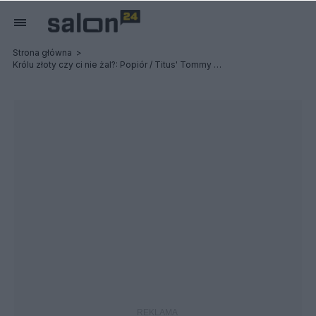
Strona główna
Królu złoty czy ci nie żal?: Popiór / Titus' Tommy Gun / Post Profession - Relacja