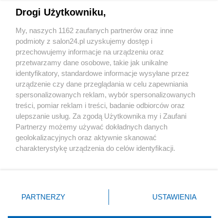
Drogi Użytkowniku,
Sport
My, naszych 1162 zaufanych partnerów oraz inne
podmioty z salon24.pl uzyskujemy dostęp i
Społeczeństwo
przechowujemy informacje na urządzeniu oraz
przetwarzamy dane osobowe, takie jak unikalne
Kultura
identyfikatory, standardowe informacje wysyłane przez
urządzenie czy dane przeglądania w celu zapewniania
spersonalizowanych reklam, wybór spersonalizowanych
treści, pomiar reklam i treści, badanie odbiorców oraz
ulepszanie usług. Za zgodą Użytkownika my i Zaufani
X
Facebook
Instagram
Youtube
Partnerzy możemy używać dokładnych danych
geolokalizacyjnych oraz aktywnie skanować
charakterystykę urządzenia do celów identyfikacji.
Web Content Media sp. z o. o. © 2022
Ponieważ cenimy Twoją prywatność, prosimy o zgodę na
korzystanie z tych technologii poprzez kliknięcie
„Akceptuję”. Zgoda jest dobrowolna i zawsze możesz ją
Pomoc
O nas
Praca
Reklama
Kontakt
zmienić/wycofać klikając przycisk ustawień prywatności
PARTNERZY
USTAWIENIA
znajdujący się w lewym dolnym rogu strony
. Niektóre
rodzaje przetwarzania danych nie wymagają zgody