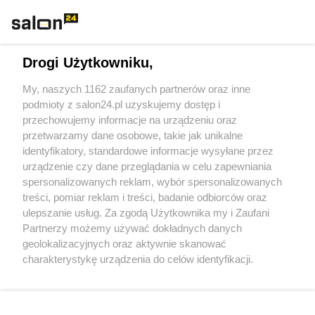
Technologie
Drogi Użytkowniku,
Sport
My, naszych 1162 zaufanych partnerów oraz inne
podmioty z salon24.pl uzyskujemy dostęp i
Społeczeństwo
przechowujemy informacje na urządzeniu oraz
przetwarzamy dane osobowe, takie jak unikalne
Kultura
identyfikatory, standardowe informacje wysyłane przez
urządzenie czy dane przeglądania w celu zapewniania
spersonalizowanych reklam, wybór spersonalizowanych
treści, pomiar reklam i treści, badanie odbiorców oraz
ulepszanie usług. Za zgodą Użytkownika my i Zaufani
X
Facebook
Instagram
Youtube
Partnerzy możemy używać dokładnych danych
geolokalizacyjnych oraz aktywnie skanować
charakterystykę urządzenia do celów identyfikacji.
Web Content Media sp. z o. o. © 2022
Ponieważ cenimy Twoją prywatność, prosimy o zgodę na
korzystanie z tych technologii poprzez kliknięcie
„Akceptuję”. Zgoda jest dobrowolna i zawsze możesz ją
Pomoc
O nas
Praca
Reklama
Kontakt