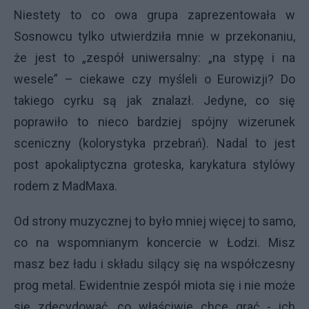
Niestety to co owa grupa zaprezentowała w
Sosnowcu tylko utwierdziła mnie w przekonaniu,
że jest to „zespół uniwersalny: „na stypę i na
wesele” – ciekawe czy myśleli o Eurowizji? Do
takiego cyrku są jak znalazł. Jedyne, co się
poprawiło to nieco bardziej spójny wizerunek
sceniczny (kolorystyka przebrań). Nadal to jest
post apokaliptyczna groteska, karykatura stylówy
rodem z MadMaxa.
Od strony muzycznej to było mniej więcej to samo,
co na wspomnianym koncercie w Łodzi. Misz
masz bez ładu i składu silący się na współczesny
prog metal. Ewidentnie zespół miota się i nie może
się zdecydować, co właściwie chce grać - ich