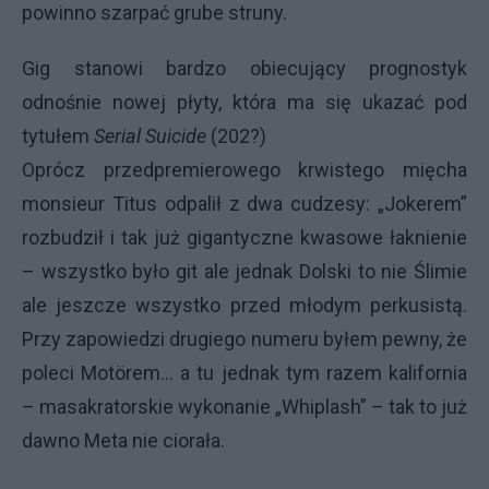
powinno szarpać grube struny.
Gig stanowi bardzo obiecujący prognostyk
odnośnie nowej płyty, która ma się ukazać pod
tytułem
Serial Suicide
(202?)
Oprócz przedpremierowego krwistego mięcha
monsieur Titus odpalił z dwa cudzesy: „Jokerem”
rozbudził i tak już gigantyczne kwasowe łaknienie
– wszystko było git ale jednak Dolski to nie Ślimie
ale jeszcze wszystko przed młodym perkusistą.
Przy zapowiedzi drugiego numeru byłem pewny, że
poleci Motörem… a tu jednak tym razem kalifornia
– masakratorskie wykonanie „Whiplash” – tak to już
dawno Meta nie ciorała.