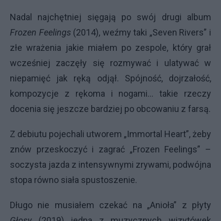
Nadal najchętniej sięgają po swój drugi album
Frozen Feelings
(2014), weźmy taki „Seven Rivers” i
złe wrażenia jakie miałem po zespole, który grał
wcześniej zaczęły się rozmywać i ulatywać w
niepamięć jak ręką odjął. Spójność, dojrzałość,
kompozycje z rękoma i nogami… takie rzeczy
docenia się jeszcze bardziej po obcowaniu z farsą.
Z debiutu pojechali utworem „Immortal Heart”, żeby
znów przeskoczyć i zagrać „Frozen Feelings” –
soczysta jazda z intensywnymi zrywami, podwójna
stopa równo siała spustoszenie.
Długo nie musiałem czekać na „Anioła” z płyty
Głosy
(2019) jedna z muzycznych wizytówek