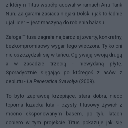
z którym Titus współpracował w ramach Anti Tank
Nun. Za garami zasiada niejaki Dolski i jak to ładnie
ujął lider – jest maszyną do robienia hałasu.
Załoga Titusa zagrała najbardziej zwarty, konkretny,
bezkompromisowy wygar tego wieczora. Tylko oni
nie oszczędzali się w tańcu. Ogrywają swoją drugą
a w zasadzie trzecią - niewydaną płytę.
Sporadycznie sięgając po któregoś z asów z
debiutu -
La Peneratica Svavolya
(2009).
To było zaprawdę krzepiące, stara dobra, nieco
toporna luzacka luta - czysty titusowy żywioł z
mocno eksponowanym basem, po tylu latach
dopiero w tym projekcie Titus pokazuje jak się