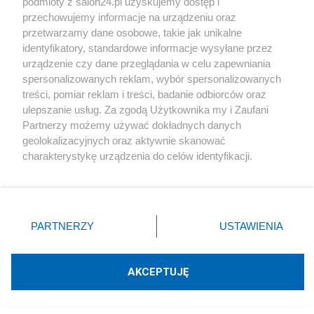
podmioty z salon24.pl uzyskujemy dostęp i
przechowujemy informacje na urządzeniu oraz
przetwarzamy dane osobowe, takie jak unikalne
identyfikatory, standardowe informacje wysyłane przez
urządzenie czy dane przeglądania w celu zapewniania
spersonalizowanych reklam, wybór spersonalizowanych
treści, pomiar reklam i treści, badanie odbiorców oraz
ulepszanie usług. Za zgodą Użytkownika my i Zaufani
Partnerzy możemy używać dokładnych danych
geolokalizacyjnych oraz aktywnie skanować
charakterystykę urządzenia do celów identyfikacji.
Ponieważ cenimy Twoją prywatność, prosimy o zgodę na
korzystanie z tych technologii poprzez kliknięcie
„Akceptuję”. Zgoda jest dobrowolna i zawsze możesz ją
zmienić/wycofać klikając przycisk ustawień prywatności
PARTNERZY
USTAWIENIA
znajdujący się w lewym dolnym rogu strony
. Niektóre
rodzaje przetwarzania danych nie wymagają zgody
użytkownika, ale masz prawo sprzeciwić się takiemu
Autor: Ignatius
AKCEPTUJĘ
przetwarzaniu. Preferencje będą miały zastosowania tylko
na tej witrynie.
Udostępnij
Udostępnij
Lubię to!