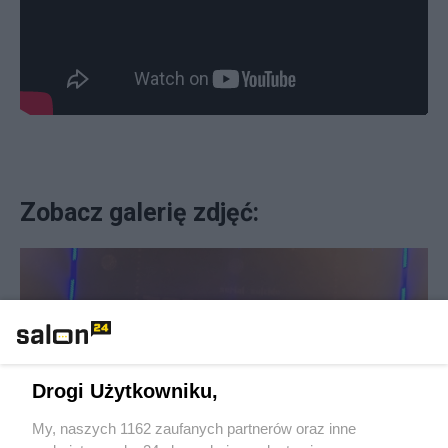
Zobacz galerię zdjęć:
Drogi Użytkowniku,
My, naszych 1162 zaufanych partnerów oraz inne