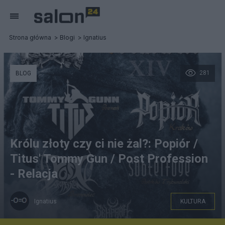
Strona główna
Blogi
Ignatius
281
BLOG
Królu złoty czy ci nie żal?: Popiór /
Titus' Tommy Gun / Post Profession
- Relacja
Ignatius
KULTURA