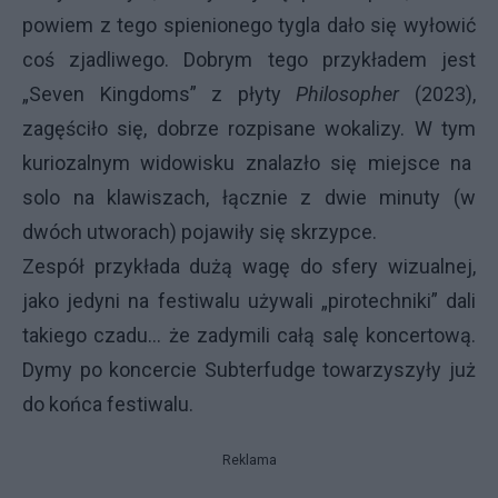
powiem z tego spienionego tygla dało się wyłowić
coś zjadliwego. Dobrym tego przykładem jest
„Seven Kingdoms” z płyty
Philosopher
(2023),
zagęściło się, dobrze rozpisane wokalizy. W tym
kuriozalnym widowisku znalazło się miejsce na
solo na klawiszach, łącznie z dwie minuty (w
dwóch utworach) pojawiły się skrzypce.
Zespół przykłada dużą wagę do sfery wizualnej,
jako jedyni na festiwalu używali „pirotechniki” dali
takiego czadu… że zadymili całą salę koncertową.
Dymy po koncercie Subterfudge towarzyszyły już
do końca festiwalu.
Reklama