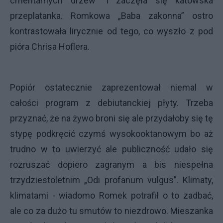
cmentarnych drzew” i zaczęła się katowska
przeplatanka. Romkowa „Baba zakonna” ostro
kontrastowała lirycznie od tego, co wyszło z pod
pióra Chrisa Hoflera.
Popiór ostatecznie zaprezentował niemal w
całości program z debiutanckiej płyty. Trzeba
przyznać, że na żywo broni się ale przydałoby się tę
stypę podkręcić czymś wysokooktanowym bo aż
trudno w to uwierzyć ale publiczność udało się
rozruszać dopiero zagranym a bis niespełna
trzydziestoletnim „Odi profanum vulgus”. Klimaty,
klimatami - wiadomo Romek potrafił o to zadbać,
ale co za dużo tu smutów to niezdrowo. Mieszanka