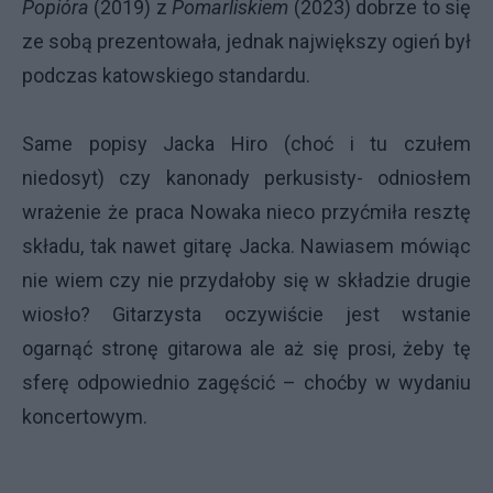
Popióra
(2019) z
Pomarliskiem
(2023) dobrze to się
ze sobą prezentowała, jednak największy ogień był
podczas katowskiego standardu.
Same popisy Jacka Hiro (choć i tu czułem
niedosyt) czy kanonady perkusisty- odniosłem
wrażenie że praca Nowaka nieco przyćmiła resztę
składu, tak nawet gitarę Jacka. Nawiasem mówiąc
nie wiem czy nie przydałoby się w składzie drugie
wiosło? Gitarzysta oczywiście jest wstanie
ogarnąć stronę gitarowa ale aż się prosi, żeby tę
sferę odpowiednio zagęścić – choćby w wydaniu
koncertowym.