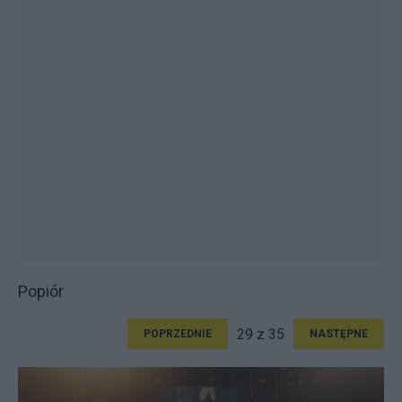
Popiór
29 z 35
POPRZEDNIE
NASTĘPNE