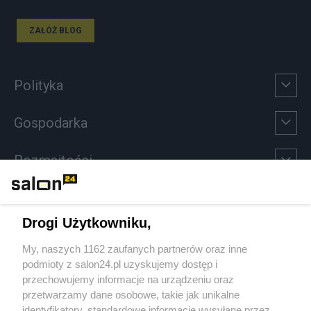
ZAŁÓŻ BLOG
Polityka
Gospodarka
Rozmaitości
Technologie
Drogi Użytkowniku,
Sport
My, naszych 1162 zaufanych partnerów oraz inne
podmioty z salon24.pl uzyskujemy dostęp i
Społeczeństwo
przechowujemy informacje na urządzeniu oraz
przetwarzamy dane osobowe, takie jak unikalne
Kultura
identyfikatory, standardowe informacje wysyłane przez