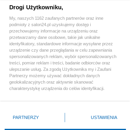
Drogi Użytkowniku,
Sport
My, naszych 1162 zaufanych partnerów oraz inne
podmioty z salon24.pl uzyskujemy dostęp i
Społeczeństwo
przechowujemy informacje na urządzeniu oraz
przetwarzamy dane osobowe, takie jak unikalne
Kultura
identyfikatory, standardowe informacje wysyłane przez
urządzenie czy dane przeglądania w celu zapewniania
spersonalizowanych reklam, wybór spersonalizowanych
treści, pomiar reklam i treści, badanie odbiorców oraz
ulepszanie usług. Za zgodą Użytkownika my i Zaufani
X
Facebook
Instagram
Youtube
Partnerzy możemy używać dokładnych danych
geolokalizacyjnych oraz aktywnie skanować
charakterystykę urządzenia do celów identyfikacji.
Web Content Media sp. z o. o. © 2022
Ponieważ cenimy Twoją prywatność, prosimy o zgodę na
korzystanie z tych technologii poprzez kliknięcie
„Akceptuję”. Zgoda jest dobrowolna i zawsze możesz ją
Pomoc
O nas
Praca
Reklama
Kontakt
zmienić/wycofać klikając przycisk ustawień prywatności
PARTNERZY
USTAWIENIA
znajdujący się w lewym dolnym rogu strony
. Niektóre
rodzaje przetwarzania danych nie wymagają zgody