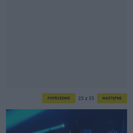
25 z 35
POPRZEDNIE
NASTĘPNE