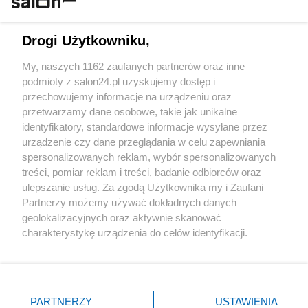
Technologie
Drogi Użytkowniku,
Sport
My, naszych 1162 zaufanych partnerów oraz inne
podmioty z salon24.pl uzyskujemy dostęp i
Społeczeństwo
przechowujemy informacje na urządzeniu oraz
przetwarzamy dane osobowe, takie jak unikalne
Kultura
identyfikatory, standardowe informacje wysyłane przez
urządzenie czy dane przeglądania w celu zapewniania
spersonalizowanych reklam, wybór spersonalizowanych
treści, pomiar reklam i treści, badanie odbiorców oraz
ulepszanie usług. Za zgodą Użytkownika my i Zaufani
X
Facebook
Instagram
Youtube
Partnerzy możemy używać dokładnych danych
geolokalizacyjnych oraz aktywnie skanować
charakterystykę urządzenia do celów identyfikacji.
Web Content Media sp. z o. o. © 2022
Ponieważ cenimy Twoją prywatność, prosimy o zgodę na
korzystanie z tych technologii poprzez kliknięcie
„Akceptuję”. Zgoda jest dobrowolna i zawsze możesz ją
Pomoc
O nas
Praca
Reklama
Kontakt
zmienić/wycofać klikając przycisk ustawień prywatności
PARTNERZY
USTAWIENIA