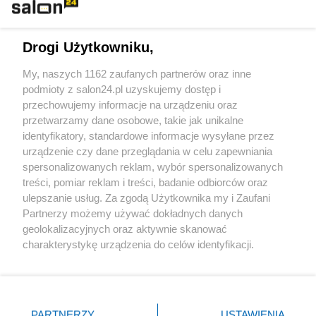
Technologie
Drogi Użytkowniku,
Sport
My, naszych 1162 zaufanych partnerów oraz inne
podmioty z salon24.pl uzyskujemy dostęp i
Społeczeństwo
przechowujemy informacje na urządzeniu oraz
przetwarzamy dane osobowe, takie jak unikalne
Kultura
identyfikatory, standardowe informacje wysyłane przez
urządzenie czy dane przeglądania w celu zapewniania
spersonalizowanych reklam, wybór spersonalizowanych
treści, pomiar reklam i treści, badanie odbiorców oraz
ulepszanie usług. Za zgodą Użytkownika my i Zaufani
X
Facebook
Instagram
Youtube
Partnerzy możemy używać dokładnych danych
geolokalizacyjnych oraz aktywnie skanować
charakterystykę urządzenia do celów identyfikacji.
Web Content Media sp. z o. o. © 2022
Ponieważ cenimy Twoją prywatność, prosimy o zgodę na
korzystanie z tych technologii poprzez kliknięcie
„Akceptuję”. Zgoda jest dobrowolna i zawsze możesz ją
Pomoc
O nas
Praca
Reklama
Kontakt
zmienić/wycofać klikając przycisk ustawień prywatności
PARTNERZY
USTAWIENIA