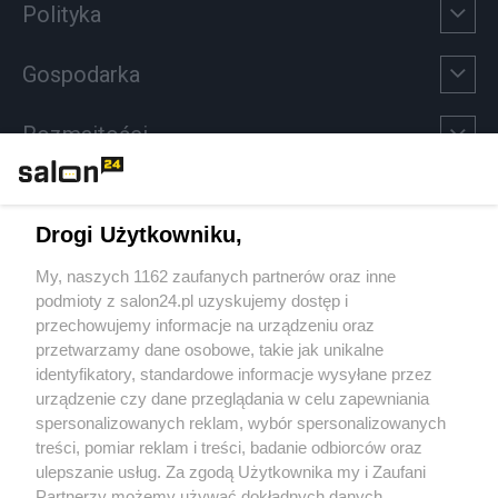
Polityka
Gospodarka
Rozmaitości
Technologie
Drogi Użytkowniku,
Sport
My, naszych 1162 zaufanych partnerów oraz inne
podmioty z salon24.pl uzyskujemy dostęp i
Społeczeństwo
przechowujemy informacje na urządzeniu oraz
przetwarzamy dane osobowe, takie jak unikalne
Kultura
identyfikatory, standardowe informacje wysyłane przez
urządzenie czy dane przeglądania w celu zapewniania
spersonalizowanych reklam, wybór spersonalizowanych
treści, pomiar reklam i treści, badanie odbiorców oraz
ulepszanie usług. Za zgodą Użytkownika my i Zaufani
X
Facebook
Instagram
Youtube
Partnerzy możemy używać dokładnych danych