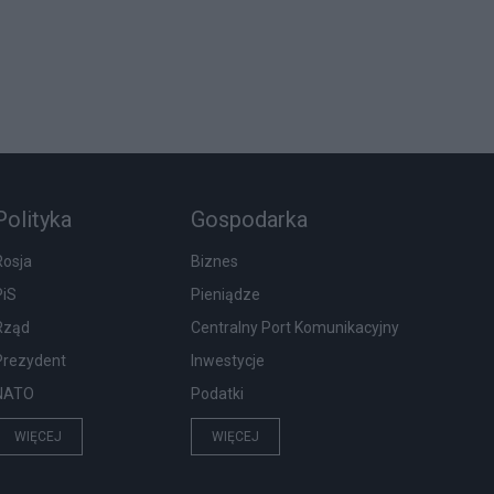
Polityka
Gospodarka
Rosja
Biznes
PiS
Pieniądze
Rząd
Centralny Port Komunikacyjny
Prezydent
Inwestycje
NATO
Podatki
WIĘCEJ
WIĘCEJ