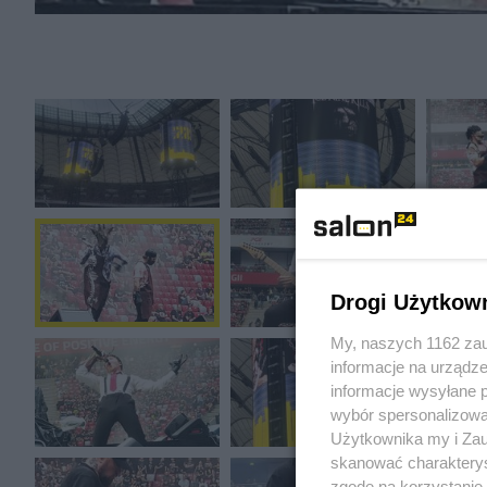
Drogi Użytkow
My, naszych 1162 zau
informacje na urządze
informacje wysyłane 
wybór spersonalizowan
Użytkownika my i Zau
skanować charakterys
zgodę na korzystanie 