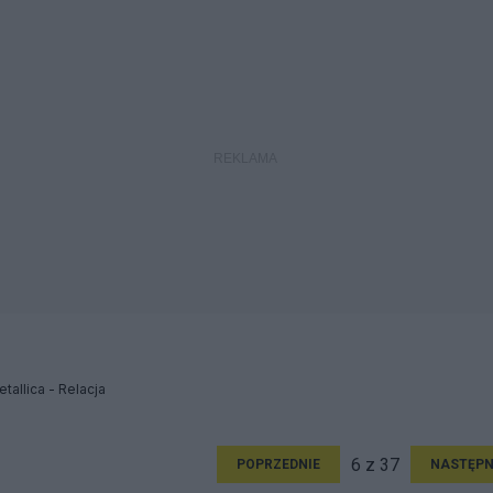
allica - Relacja
6 z 37
POPRZEDNIE
NASTĘPN