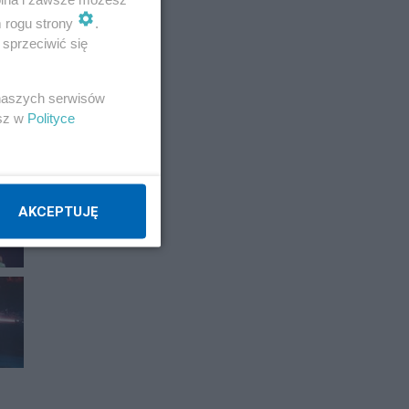
m rogu strony
.
sprzeciwić się
 naszych serwisów
esz w
Polityce
AKCEPTUJĘ