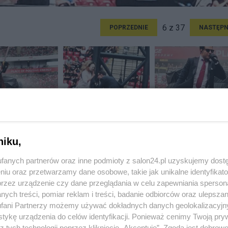
6 z 37
POPRZEDNIE
NASTĘPN
niku,
fanych partnerów oraz inne podmioty z salon24.pl uzyskujemy dost
niu oraz przetwarzamy dane osobowe, takie jak unikalne identyfikat
przez urządzenie czy dane przeglądania w celu zapewniania sperson
ych treści, pomiar reklam i treści, badanie odbiorców oraz ulepszan
fani Partnerzy możemy używać dokładnych danych geolokalizacyjn
tykę urządzenia do celów identyfikacji. Ponieważ cenimy Twoją pry
z tych technologii poprzez kliknięcie „Akceptuję”. Zgoda jest dobro