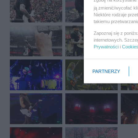
ją zmienić/wycofać kl
Niektóre rodzaje prz
takiemu przetwarzaniu
Zapoznaj się z poniż
internetowych. Szcze
Prywatności
i
Cookie
PARTNERZY