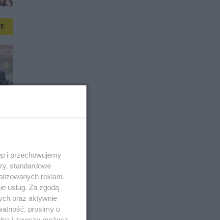
E
ęp i przechowujemy
ory, standardowe
alizowanych reklam,
ie usług. Za zgodą
ych oraz aktywnie
watność, prosimy o
wolna i zawsze możesz