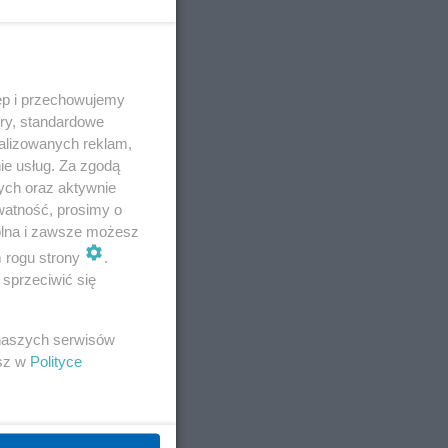
E
ęp i przechowujemy
ory, standardowe
alizowanych reklam,
ie usług. Za zgodą
ych oraz aktywnie
watność, prosimy o
wolna i zawsze możesz
m rogu strony
.
sprzeciwić się
 naszych serwisów
esz w
Polityce