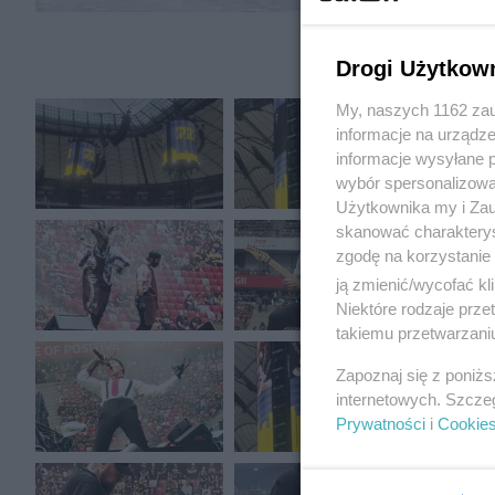
Drogi Użytkow
My, naszych 1162 zau
informacje na urządze
informacje wysyłane 
wybór spersonalizowan
Użytkownika my i Zau
skanować charakterys
zgodę na korzystanie 
ją zmienić/wycofać kl
Niektóre rodzaje prz
takiemu przetwarzaniu
Zapoznaj się z poniż
internetowych. Szcze
Prywatności
i
Cookie