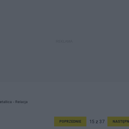
allica - Relacja
15 z 37
POPRZEDNIE
NASTĘPN