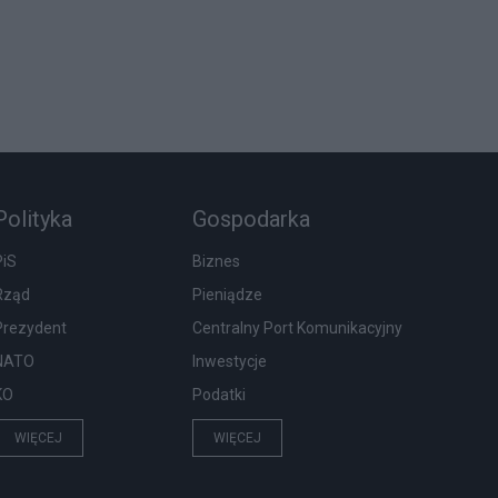
Polityka
Gospodarka
PiS
Biznes
Rząd
Pieniądze
Prezydent
Centralny Port Komunikacyjny
NATO
Inwestycje
KO
Podatki
WIĘCEJ
WIĘCEJ