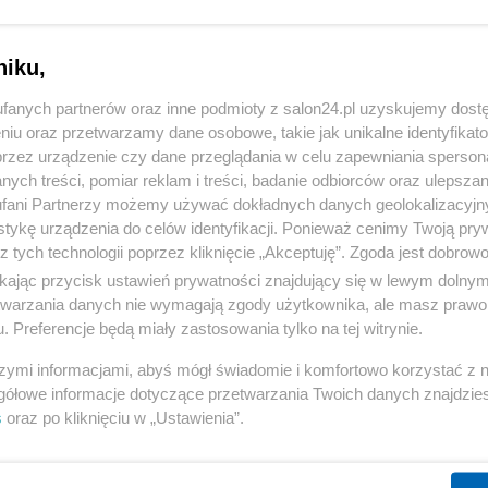
15 z 37
POPRZEDNIE
NASTĘPN
niku,
fanych partnerów oraz inne podmioty z salon24.pl uzyskujemy dost
niu oraz przetwarzamy dane osobowe, takie jak unikalne identyfikat
przez urządzenie czy dane przeglądania w celu zapewniania sperson
ych treści, pomiar reklam i treści, badanie odbiorców oraz ulepszan
fani Partnerzy możemy używać dokładnych danych geolokalizacyjn
tykę urządzenia do celów identyfikacji. Ponieważ cenimy Twoją pry
z tych technologii poprzez kliknięcie „Akceptuję”. Zgoda jest dobro
ikając przycisk ustawień prywatności znajdujący się w lewym dolny
etwarzania danych nie wymagają zgody użytkownika, ale masz prawo 
. Preferencje będą miały zastosowania tylko na tej witrynie.
szymi informacjami, abyś mógł świadomie i komfortowo korzystać z
gółowe informacje dotyczące przetwarzania Twoich danych znajdzi
s
oraz po kliknięciu w „Ustawienia”.