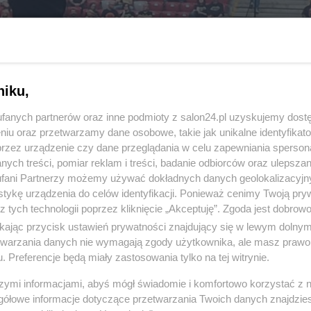
niku,
fanych partnerów oraz inne podmioty z salon24.pl uzyskujemy dost
7 z 37
POPRZEDNIE
NASTĘPN
niu oraz przetwarzamy dane osobowe, takie jak unikalne identyfikat
przez urządzenie czy dane przeglądania w celu zapewniania sperson
ych treści, pomiar reklam i treści, badanie odbiorców oraz ulepszan
fani Partnerzy możemy używać dokładnych danych geolokalizacyjn
tykę urządzenia do celów identyfikacji. Ponieważ cenimy Twoją pry
z tych technologii poprzez kliknięcie „Akceptuję”. Zgoda jest dobro
ikając przycisk ustawień prywatności znajdujący się w lewym dolny
etwarzania danych nie wymagają zgody użytkownika, ale masz prawo 
. Preferencje będą miały zastosowania tylko na tej witrynie.
szymi informacjami, abyś mógł świadomie i komfortowo korzystać z
gółowe informacje dotyczące przetwarzania Twoich danych znajdzi