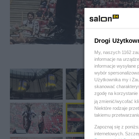
Drogi Użytkow
My, naszych 1162 zau
informacje na urządze
informacje wysyłane 
wybór spersonalizowan
Użytkownika my i Zau
skanować charakterys
zgodę na korzystanie 
ją zmienić/wycofać kl
Niektóre rodzaje prz
takiemu przetwarzaniu
Zapoznaj się z poniż
internetowych. Szcze