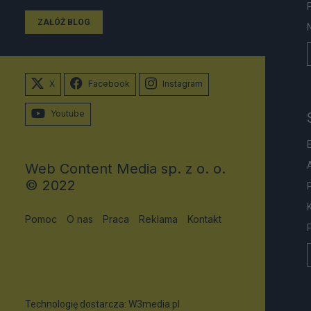
ZAŁÓŻ BLOG
X
Facebook
Instagram
Youtube
Web Content Media sp. z o. o.
© 2022
Pomoc
O nas
Praca
Reklama
Kontakt
Technologię dostarcza:
W3media.pl