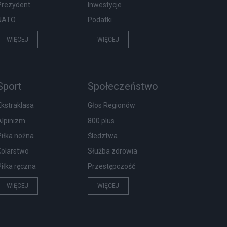
Prezydent
Inwestycje
NATO
Podatki
WIĘCEJ
WIĘCEJ
Sport
Społeczeństwo
Ekstraklasa
Głos Regionów
Alpinizm
800 plus
Piłka nożna
Śledztwa
Kolarstwo
Służba zdrowia
Piłka ręczna
Przestępczość
WIĘCEJ
WIĘCEJ