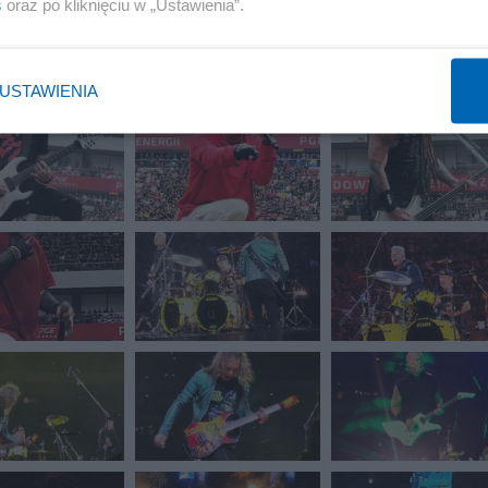
s
oraz po kliknięciu w „Ustawienia”.
USTAWIENIA