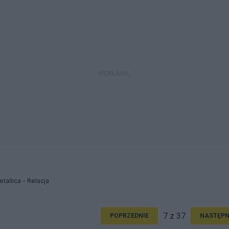
allica - Relacja
7 z 37
POPRZEDNIE
NASTĘPN