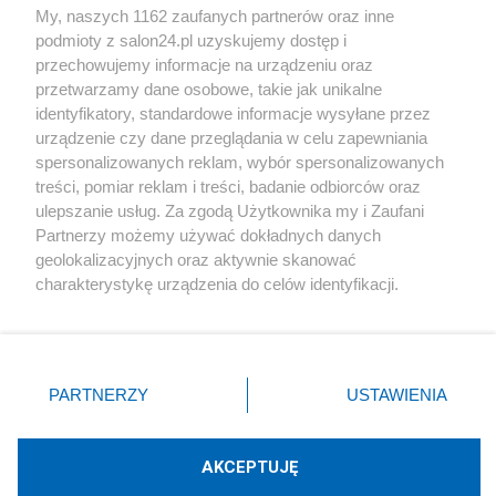
My, naszych 1162 zaufanych partnerów oraz inne
podmioty z salon24.pl uzyskujemy dostęp i
Społeczeństwo
przechowujemy informacje na urządzeniu oraz
przetwarzamy dane osobowe, takie jak unikalne
Kultura
identyfikatory, standardowe informacje wysyłane przez
urządzenie czy dane przeglądania w celu zapewniania
spersonalizowanych reklam, wybór spersonalizowanych
treści, pomiar reklam i treści, badanie odbiorców oraz
ulepszanie usług. Za zgodą Użytkownika my i Zaufani
X
Facebook
Instagram
Youtube
Partnerzy możemy używać dokładnych danych
geolokalizacyjnych oraz aktywnie skanować
charakterystykę urządzenia do celów identyfikacji.
Web Content Media sp. z o. o. © 2022
Ponieważ cenimy Twoją prywatność, prosimy o zgodę na
korzystanie z tych technologii poprzez kliknięcie
„Akceptuję”. Zgoda jest dobrowolna i zawsze możesz ją
Pomoc
O nas
Praca
Reklama
Kontakt
zmienić/wycofać klikając przycisk ustawień prywatności
PARTNERZY
USTAWIENIA
znajdujący się w lewym dolnym rogu strony
. Niektóre
rodzaje przetwarzania danych nie wymagają zgody
użytkownika, ale masz prawo sprzeciwić się takiemu
AKCEPTUJĘ
przetwarzaniu. Preferencje będą miały zastosowania tylko