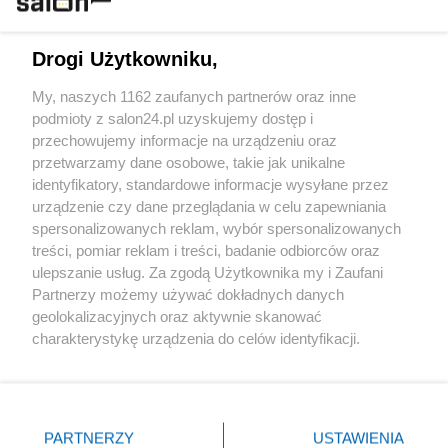
Technologie
Drogi Użytkowniku,
Sport
My, naszych 1162 zaufanych partnerów oraz inne
podmioty z salon24.pl uzyskujemy dostęp i
Społeczeństwo
przechowujemy informacje na urządzeniu oraz
przetwarzamy dane osobowe, takie jak unikalne
Kultura
identyfikatory, standardowe informacje wysyłane przez
urządzenie czy dane przeglądania w celu zapewniania
spersonalizowanych reklam, wybór spersonalizowanych
treści, pomiar reklam i treści, badanie odbiorców oraz
ulepszanie usług. Za zgodą Użytkownika my i Zaufani
X
Facebook
Instagram
Youtube
Partnerzy możemy używać dokładnych danych
geolokalizacyjnych oraz aktywnie skanować
charakterystykę urządzenia do celów identyfikacji.
Web Content Media sp. z o. o. © 2022
Ponieważ cenimy Twoją prywatność, prosimy o zgodę na
korzystanie z tych technologii poprzez kliknięcie
„Akceptuję”. Zgoda jest dobrowolna i zawsze możesz ją
Pomoc
O nas
Praca
Reklama
Kontakt
zmienić/wycofać klikając przycisk ustawień prywatności
PARTNERZY
USTAWIENIA