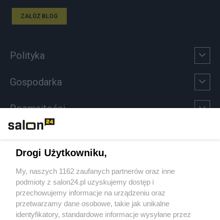
ZAŁÓŻ BLOG
Polityka
Gospodarka
Rozmaitości
Technologie
Drogi Użytkowniku,
Sport
My, naszych 1162 zaufanych partnerów oraz inne
podmioty z salon24.pl uzyskujemy dostęp i
Społeczeństwo
przechowujemy informacje na urządzeniu oraz
przetwarzamy dane osobowe, takie jak unikalne
Kultura
identyfikatory, standardowe informacje wysyłane przez