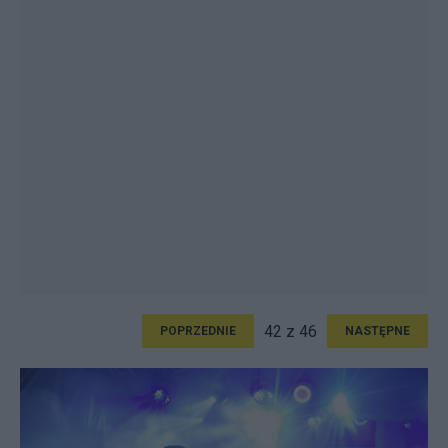
42 z 46
POPRZEDNIE
NASTĘPNE