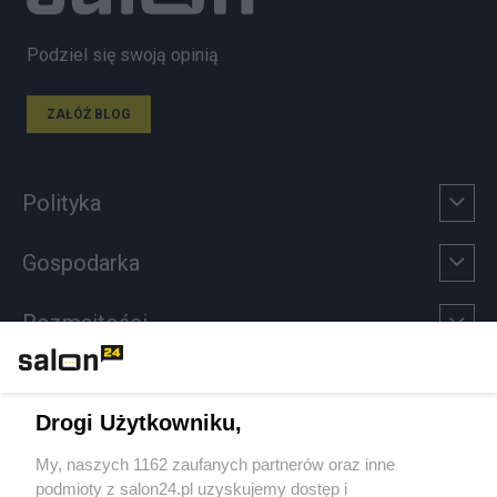
Podziel się swoją opinią
ZAŁÓŻ BLOG
Polityka
Gospodarka
Rozmaitości
Technologie
Drogi Użytkowniku,
Sport
My, naszych 1162 zaufanych partnerów oraz inne
podmioty z salon24.pl uzyskujemy dostęp i