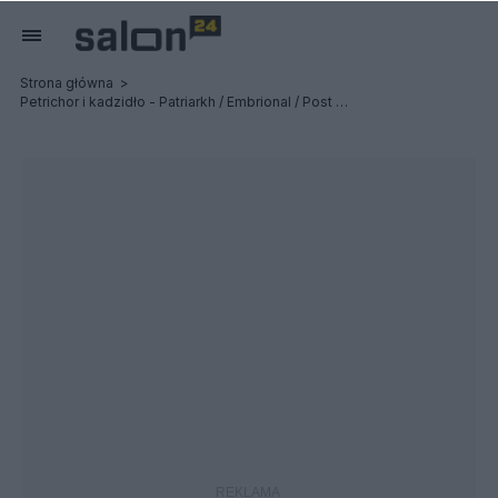
Strona główna
Petrichor i kadzidło - Patriarkh / Embrional / Post Profession - Relacja