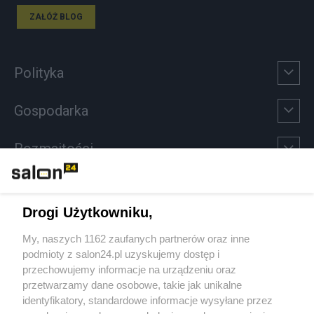
ZAŁÓŻ BLOG
Polityka
Gospodarka
Rozmaitości
Technologie
Drogi Użytkowniku,
Sport
My, naszych 1162 zaufanych partnerów oraz inne
podmioty z salon24.pl uzyskujemy dostęp i
Społeczeństwo
przechowujemy informacje na urządzeniu oraz
przetwarzamy dane osobowe, takie jak unikalne
Kultura
identyfikatory, standardowe informacje wysyłane przez