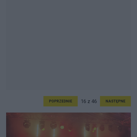
16 z 46
POPRZEDNIE
NASTĘPNE