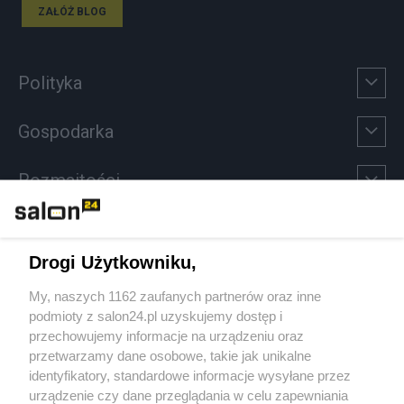
ZAŁÓŻ BLOG
Polityka
Gospodarka
Rozmaitości
Technologie
Drogi Użytkowniku,
Sport
My, naszych 1162 zaufanych partnerów oraz inne
podmioty z salon24.pl uzyskujemy dostęp i
Społeczeństwo
przechowujemy informacje na urządzeniu oraz
przetwarzamy dane osobowe, takie jak unikalne
Kultura
identyfikatory, standardowe informacje wysyłane przez
urządzenie czy dane przeglądania w celu zapewniania