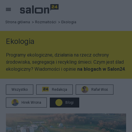
Strona główna
Rozmaitości
Ekologia
Ekologia
Programy ekologiczne, działania na rzecz ochrony
środowiska, segregacja i recykling śmieci. Czym jest ślad
ekologiczny? Wiadomości i opinie
na blogach w Salon24
.
Wszystko
Redakcja
Rafał Woś
Hirek Wrona
Blogi