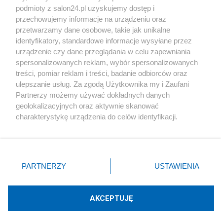
podmioty z salon24.pl uzyskujemy dostęp i
Społeczeństwo
przechowujemy informacje na urządzeniu oraz
przetwarzamy dane osobowe, takie jak unikalne
Kultura
identyfikatory, standardowe informacje wysyłane przez
urządzenie czy dane przeglądania w celu zapewniania
spersonalizowanych reklam, wybór spersonalizowanych
treści, pomiar reklam i treści, badanie odbiorców oraz
ulepszanie usług. Za zgodą Użytkownika my i Zaufani
X
Facebook
Instagram
Youtube
Partnerzy możemy używać dokładnych danych
geolokalizacyjnych oraz aktywnie skanować
charakterystykę urządzenia do celów identyfikacji.
Web Content Media sp. z o. o. © 2022
Ponieważ cenimy Twoją prywatność, prosimy o zgodę na
korzystanie z tych technologii poprzez kliknięcie
„Akceptuję”. Zgoda jest dobrowolna i zawsze możesz ją
Pomoc
O nas
Praca
Reklama
Kontakt
zmienić/wycofać klikając przycisk ustawień prywatności
PARTNERZY
USTAWIENIA
znajdujący się w lewym dolnym rogu strony
. Niektóre
rodzaje przetwarzania danych nie wymagają zgody
użytkownika, ale masz prawo sprzeciwić się takiemu
AKCEPTUJĘ
przetwarzaniu. Preferencje będą miały zastosowania tylko
Technologię dostarcza:
W3media.pl
na tej witrynie.