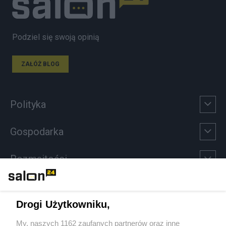
Podziel się swoją opinią
ZAŁÓŻ BLOG
Polityka
Gospodarka
Rozmaitości
Technologie
Drogi Użytkowniku,
Sport
My, naszych 1162 zaufanych partnerów oraz inne