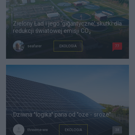
Zielony Ład i jego 'gigantyczne' skutki dla
redukcji światowej emisji CO₂
seafarer
EKOLOGIA
77
Dziwna "logika" pana od "oze - sroze"
threeme-ww
EKOLOGIA
38