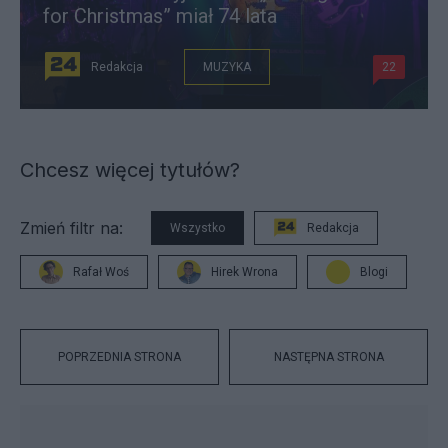
for Christmas” miał 74 lata
Redakcja
MUZYKA
22
Chcesz więcej tytułów?
Zmień filtr na:
Wszystko
Redakcja
Rafał Woś
Hirek Wrona
Blogi
POPRZEDNIA STRONA
NASTĘPNA STRONA