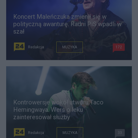
Koncert Maleńczuka zmienił się w
polityczną awanturę. Radni PiS wpadli w
szał
Redakcja
MUZYKA
172
Kontrowersje wokół utworu Taco
Hemingwaya. Wers o leku
zainteresował służby
Redakcja
MUZYKA
33