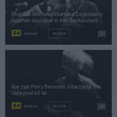
Pogrzeb Michała Urbaniaka. Legendarny
jazzman spocznie w Alei Zasłużonych
Redakcja
MUZYKA
3
Nie żyje Perry Bamonte. Gitarzysta The
Cure miał 65 lat
Redakcja
MUZYKA
18