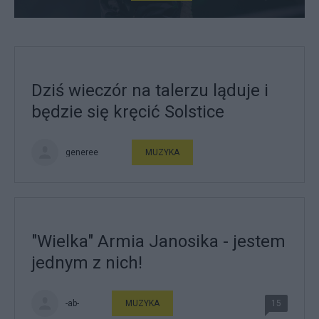
Dziś wieczór na talerzu ląduje i
będzie się kręcić Solstice
generee
MUZYKA
"Wielka" Armia Janosika - jestem
jednym z nich!
-ab-
MUZYKA
15