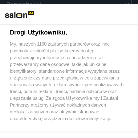
Rozmaitości
Technologie
Drogi Użytkowniku,
Sport
My, naszych 1160 zaufanych partnerów oraz inne
podmioty z salon24.pl uzyskujemy dostęp i
Społeczeństwo
przechowujemy informacje na urządzeniu oraz
przetwarzamy dane osobowe, takie jak unikalne
Kultura
identyfikatory, standardowe informacje wysyłane przez
urządzenie czy dane przeglądania w celu zapewniania
spersonalizowanych reklam, wybór spersonalizowanych
treści, pomiar reklam i treści, badanie odbiorców oraz
ulepszanie usług. Za zgodą Użytkownika my i Zaufani
X
Facebook
Instagram
Youtube
Partnerzy możemy używać dokładnych danych
geolokalizacyjnych oraz aktywnie skanować
charakterystykę urządzenia do celów identyfikacji.
Web Content Media sp. z o. o. © 2022
Ponieważ cenimy Twoją prywatność, prosimy o zgodę na
korzystanie z tych technologii poprzez kliknięcie