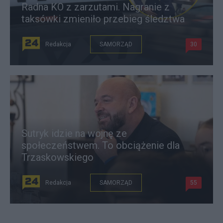
Radna KO z zarzutami. Nagranie z
taksówki zmieniło przebieg śledztwa
Redakcja
SAMORZĄD
30
Sutryk idzie na wojnę ze
społeczeństwem. To obciążenie dla
Trzaskowskiego
Redakcja
SAMORZĄD
55