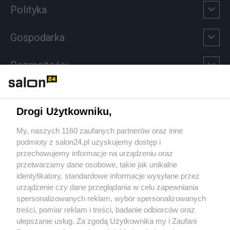
Polityka
Gospodarka
Rozmaitości
Technologie
Drogi Użytkowniku,
Sport
My, naszych 1160 zaufanych partnerów oraz inne
podmioty z salon24.pl uzyskujemy dostęp i
Społeczeństwo
przechowujemy informacje na urządzeniu oraz
przetwarzamy dane osobowe, takie jak unikalne
Kultura
identyfikatory, standardowe informacje wysyłane przez
urządzenie czy dane przeglądania w celu zapewniania
spersonalizowanych reklam, wybór spersonalizowanych
treści, pomiar reklam i treści, badanie odbiorców oraz
ulepszanie usług. Za zgodą Użytkownika my i Zaufani
X
Facebook
Instagram
Youtube