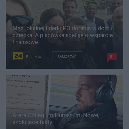
Mąż lokalnej liderki PO dorabia w domu
dziecka. A placówka apeluje o wsparcie
finansowe
Redakcja
SAMORZĄD
51
Afera Collegium Humanum. Nowe,
szokujące fakty