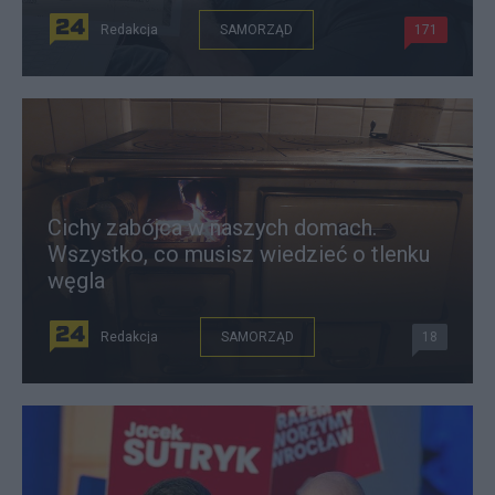
Redakcja
SAMORZĄD
171
Cichy zabójca w naszych domach.
Wszystko, co musisz wiedzieć o tlenku
węgla
Redakcja
SAMORZĄD
18