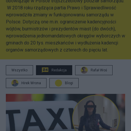
obowiązuje w Polsce trójszczeblowy podział samorządu.
W 2018 roku rządząca partia Prawo i Sprawiedliwość
wprowadziła zmiany w funkcjonowaniu samorządu w
Polsce. Dotyczą one m.in. ograniczenie kadencyjności
wójtów, burmistrzów i prezydentów miast (do dwóch),
wprowadzenia jednomandatowych okręgów wyborczych w
gminach do 20 tys. mieszkańców i wydłużenia kadencji
organów samorządowych z czterech do pięciu lat.
Wszystko
Redakcja
Rafał Woś
Hirek Wrona
Blogi