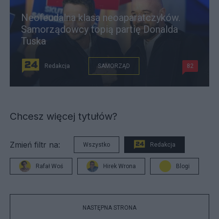
Neofeudalna klasa neoaparatczyków.
Samorządowcy topią partię Donalda
Tuska
Redakcja
SAMORZĄD
82
Chcesz więcej tytułów?
Zmień filtr na:
Wszystko
Redakcja
Rafał Woś
Hirek Wrona
Blogi
NASTĘPNA STRONA