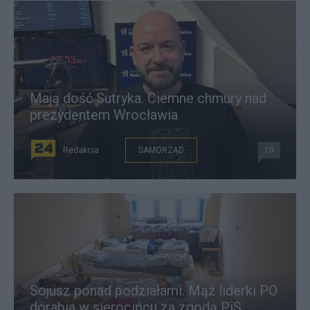
Mają dość Sutryka. Ciemne chmury nad
prezydentem Wrocławia
Redakcja
SAMORZĄD
10
Sojusz ponad podziałami. Mąż liderki PO
dorabia w sierocińcu za zgodą PiS