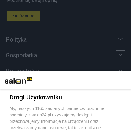
Podziel się swoją opinią
ZAŁÓŻ BLOG
Polityka
Gospodarka
Rozmaitości
Technologie
Drogi Użytkowniku,
Sport
My, naszych 1160 zaufanych partnerów oraz inne
podmioty z salon24.pl uzyskujemy dostęp i
Społeczeństwo
przechowujemy informacje na urządzeniu oraz
przetwarzamy dane osobowe, takie jak unikalne