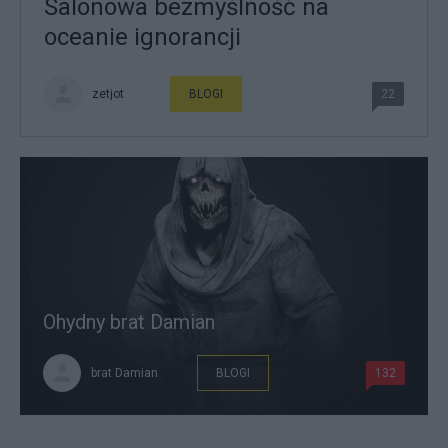
Salonowa bezmyślność na
oceanie ignorancji
zetjot
BLOGI
22
Ohydny brat Damian
brat Damian
BLOGI
132