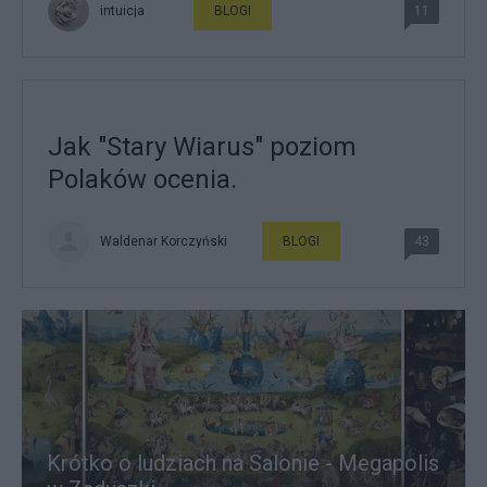
intuicja
BLOGI
11
Jak "Stary Wiarus" poziom
Polaków ocenia.
Waldenar Korczyński
BLOGI
43
Krótko o ludziach na Salonie - Megapolis