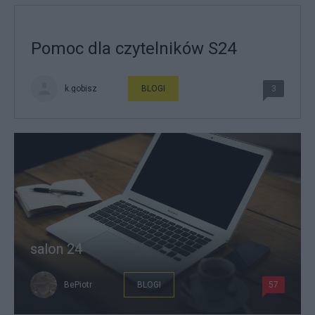
Pomoc dla czytelników S24
k.gobisz
BLOGI
3
salon 24
BePiotr
BLOGI
57