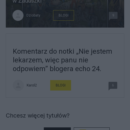
w Zaduszki
Dziobaty
BLOGI
9
Komentarz do notki „Nie jestem
lekarzem, więc panu nie
odpowiem” blogera echo 24.
Karol2
BLOGI
6
Chcesz więcej tytułów?