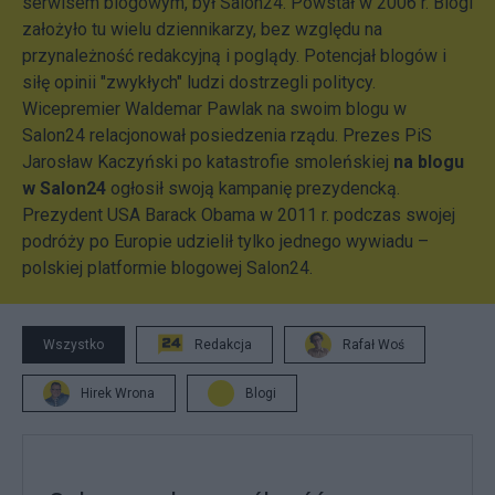
serwisem blogowym, był Salon24. Powstał w 2006 r. Blogi
założyło tu wielu dziennikarzy, bez względu na
przynależność redakcyjną i poglądy. Potencjał blogów i
siłę opinii "zwykłych" ludzi dostrzegli politycy.
Wicepremier Waldemar Pawlak na swoim blogu w
Salon24 relacjonował posiedzenia rządu. Prezes PiS
Jarosław Kaczyński po katastrofie smoleńskiej
na blogu
w Salon24
ogłosił swoją kampanię prezydencką.
Prezydent USA Barack Obama w 2011 r. podczas swojej
podróży po Europie udzielił tylko jednego wywiadu –
polskiej platformie blogowej Salon24.
Wszystko
Redakcja
Rafał Woś
Hirek Wrona
Blogi