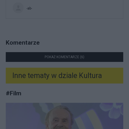
-ab-
Komentarze
POKAŻ KOMENTARZE (6)
Inne tematy w dziale
Kultura
#
Film