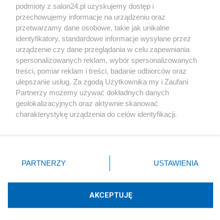
podmioty z salon24.pl uzyskujemy dostęp i
Społeczeństwo
przechowujemy informacje na urządzeniu oraz
przetwarzamy dane osobowe, takie jak unikalne
Kultura
identyfikatory, standardowe informacje wysyłane przez
urządzenie czy dane przeglądania w celu zapewniania
spersonalizowanych reklam, wybór spersonalizowanych
treści, pomiar reklam i treści, badanie odbiorców oraz
ulepszanie usług. Za zgodą Użytkownika my i Zaufani
X
Facebook
Instagram
Youtube
Partnerzy możemy używać dokładnych danych
geolokalizacyjnych oraz aktywnie skanować
charakterystykę urządzenia do celów identyfikacji.
Web Content Media sp. z o. o. © 2022
Ponieważ cenimy Twoją prywatność, prosimy o zgodę na
korzystanie z tych technologii poprzez kliknięcie
„Akceptuję”. Zgoda jest dobrowolna i zawsze możesz ją
Pomoc
O nas
Praca
Reklama
Kontakt
zmienić/wycofać klikając przycisk ustawień prywatności
PARTNERZY
USTAWIENIA
znajdujący się w lewym dolnym rogu strony
. Niektóre
rodzaje przetwarzania danych nie wymagają zgody
użytkownika, ale masz prawo sprzeciwić się takiemu
AKCEPTUJĘ
przetwarzaniu. Preferencje będą miały zastosowania tylko
Technologię dostarcza:
W3media.pl
na tej witrynie.