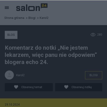
Strona główna
Blogi
Karol2
280
BLOG
Komentarz do notki „Nie jestem
lekarzem, więc panu nie odpowiem”
blogera echo 24.
Karol2
BLOGI
Obserwuj temat
Obserwuj notkę
29.10.2024