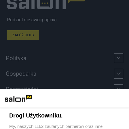
Podziel się swoją opinią
ZAŁÓŻ BLOG
Polityka
Gospodarka
Rozmaitości
Technologie
Drogi Użytkowniku,
Sport
My, naszych 1162 zaufanych partnerów oraz inne