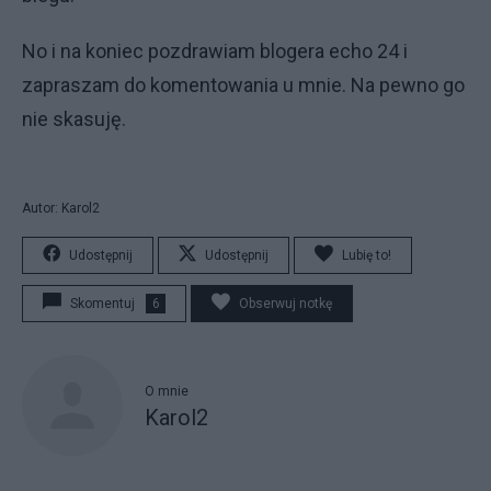
No i na koniec pozdrawiam blogera echo 24 i
zapraszam do komentowania u mnie. Na pewno go
nie skasuję.
Autor: Karol2
Udostępnij
Udostępnij
Lubię to!
Skomentuj
6
Obserwuj notkę
O mnie
Karol2