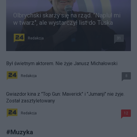
Olbrychski skarży się na rząd. "Napluł mi
w twarz", ale wystarczył list do Tuska
Redakcja
31
Był świetnym aktorem. Nie żyje Janusz Michałowski
Redakcja
8
Gwiazdor kina z "Top Gun: Maverick" i "Jumanji" nie żyje.
Został zasztyletowany
Redakcja
12
#
Muzyka