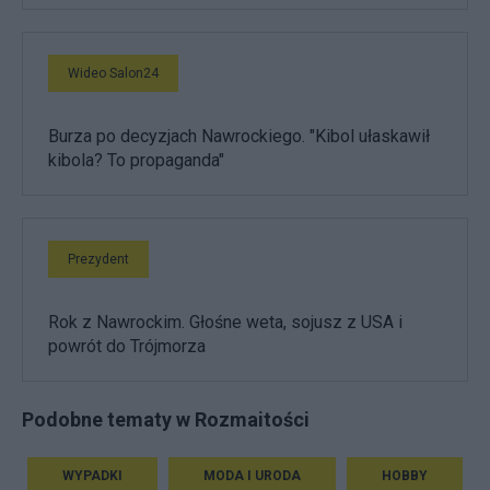
Wideo Salon24
Burza po decyzjach Nawrockiego. "Kibol ułaskawił
kibola? To propaganda"
Prezydent
Rok z Nawrockim. Głośne weta, sojusz z USA i
powrót do Trójmorza
Podobne tematy w Rozmaitości
WYPADKI
MODA I URODA
HOBBY