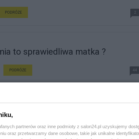
PODRÓŻE
2
mia to sprawiedliwa matka ?
PODRÓŻE
44
niku,
fanych partnerów oraz inne podmioty z salon24.pl uzyskujemy dost
niu oraz przetwarzamy dane osobowe, takie jak unikalne identyfikat