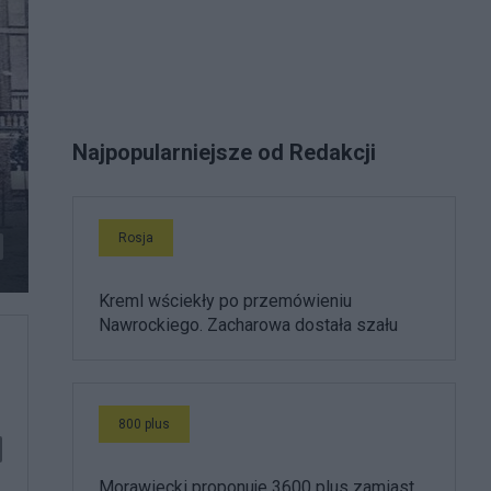
Najpopularniejsze od Redakcji
Rosja
Kreml wściekły po przemówieniu
Nawrockiego. Zacharowa dostała szału
800 plus
Morawiecki proponuje 3600 plus zamiast