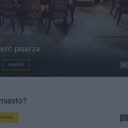
erć pisarza
PODRÓŻE
47
 miasto?
ODRÓŻE
3