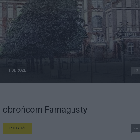
PODRÓŻE
13
m obrońcom Famagusty
PODRÓŻE
24