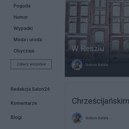
Pogoda
Humor
Wypadki
Moda i uroda
W Reszlu
Obyczaje
Zobacz wszystkie
Siukum Balala
Redakcja Salon24
Chrześcijański
Komentarze
Blogi
Siukum Balala