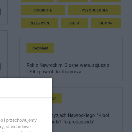
OSOBISTE
PSYCHOLOGIA
CELEBRYCI
DIETA
HUMOR
Prezydent
Rok z Nawrockim. Głośne weta, sojusz z
USA i powrót do Trójmorza
Wideo Salon24
Burza po decyzjach Nawrockiego. "Kibol
ęp i przechowujemy
ułaskawił kibola? To propaganda"
ory, standardowe