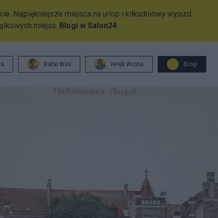
ie. Najpiękniejsze miejsca na urlop i kilkudniowy wyjazd.
jątkowych miejsc.
Blogi w Salon24
.
ja
Rafał Woś
Hirek Wrona
Blogi