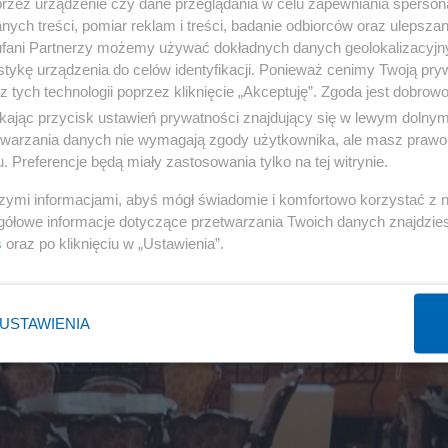
przez urządzenie czy dane przeglądania w celu zapewniania sperson
ych treści, pomiar reklam i treści, badanie odbiorców oraz ulepszan
fani Partnerzy możemy używać dokładnych danych geolokalizacyjn
tykę urządzenia do celów identyfikacji. Ponieważ cenimy Twoją pry
z tych technologii poprzez kliknięcie „Akceptuję”. Zgoda jest dobro
ikając przycisk ustawień prywatności znajdujący się w lewym dolny
etwarzania danych nie wymagają zgody użytkownika, ale masz prawo 
. Preferencje będą miały zastosowania tylko na tej witrynie.
szymi informacjami, abyś mógł świadomie i komfortowo korzystać z
gółowe informacje dotyczące przetwarzania Twoich danych znajdzi
s
oraz po kliknięciu w „Ustawienia”.
USTAWIENIA