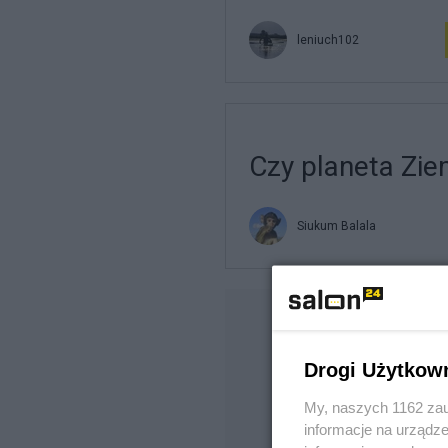
leniuch102
Czy planeta Zie
Siukum Balala
Drogi Użytkow
My, naszych 1162 zau
informacje na urządze