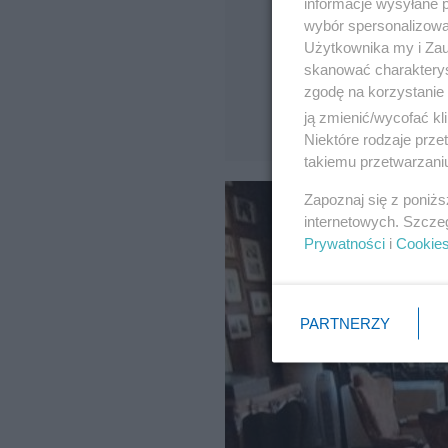
informacje wysyłane 
wybór spersonalizowan
Użytkownika my i Zau
skanować charakterys
zgodę na korzystanie 
ją zmienić/wycofać kl
Niektóre rodzaje prz
takiemu przetwarzaniu
Zapoznaj się z poniż
internetowych. Szcze
Prywatności
i
Cookie
PARTNERZY