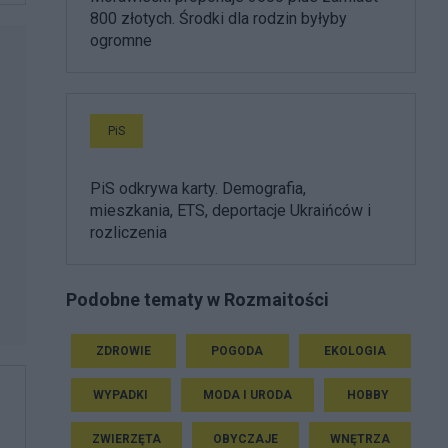
800 złotych. Środki dla rodzin byłyby
ogromne
PiS
PiS odkrywa karty. Demografia,
mieszkania, ETS, deportacje Ukraińców i
rozliczenia
Podobne tematy w Rozmaitości
ZDROWIE
POGODA
EKOLOGIA
WYPADKI
MODA I URODA
HOBBY
ZWIERZĘTA
OBYCZAJE
WNĘTRZA