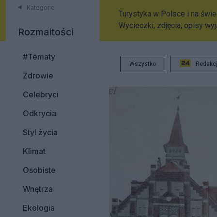
Kategorie
Turystyka w Polsce i na świec
Wycieczki, zdjęcia, opisy wy
Rozmaitości
#Tematy
Wszystko
Redakc
Zdrowie
Celebryci
Odkrycia
Styl życia
Klimat
Osobiste
Wnętrza
Ekologia