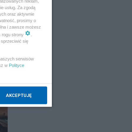
alizowanych reklam,
ie usług. Za zgodą
ych oraz aktywnie
watność, prosimy o
wolna i zawsze możesz
m rogu strony
.
sprzeciwić się
 naszych serwisów
esz w
Polityce
AKCEPTUJĘ