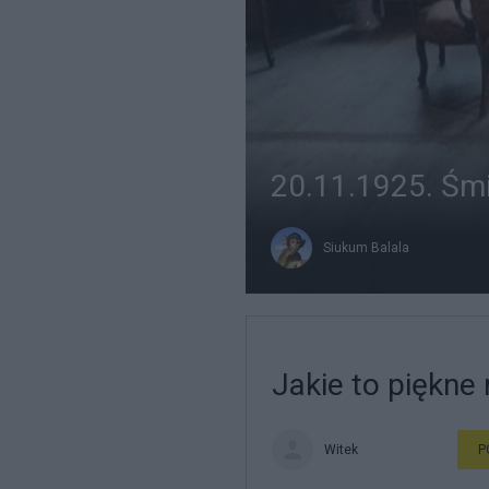
20.11.1925. Śmi
Siukum Balala
Jakie to piękne
Witek
P