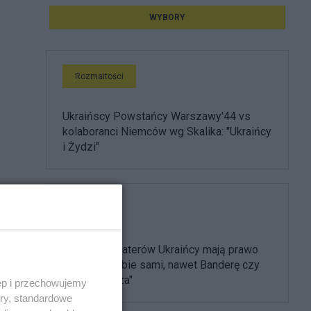
WYBORY
Rozmaitości
Ukraińscy Powstańcy Warszawy'44 vs
kolaboranci Niemców wg Skalika: "Ukraińcy
i Żydzi"
Polityka
"Swoich bohaterów Ukraińcy mają prawo
wybierać sobie sami, nawet Banderę czy
Szuchewycza"
ęp i przechowujemy
ory, standardowe