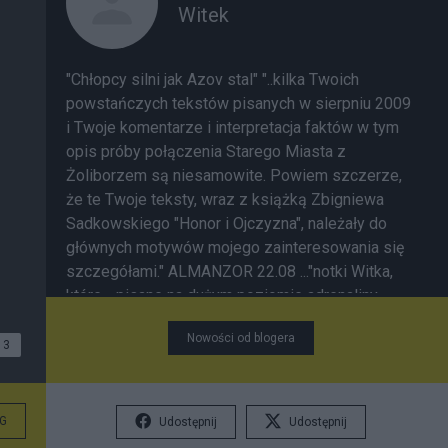
Witek
"Chłopcy silni jak Azov stal" "..kilka Twoich
powstańczych tekstów pisanych w sierpniu 2009
i Twoje komentarze i interpretacja faktów w tym
opis próby połączenia Starego Miasta z
Żoliborzem są niesamowite. Powiem szczerze,
że te Twoje teksty, wraz z książką Zbigniewa
Sadkowskiego "Honor i Ojczyzna", należały do
głównych motywów mojego zainteresowania się
szczegółami." ALMANZOR 22.08 ..."notki Witka,
które - pisane na dużym poziomie adrenaliny -
raczej się chłonie niż czyta." " Prawda o
Nowości od blogera
Powstaniu, rozpoznawana na poziomie wydarzeń
3
związanych z poszczególnymi pododdziałami,
osobami, czy miejskimi zaułkami ma
niespodziewaną moc oczyszczania Pamięci z
G
Udostępnij
Udostępnij
ideolog. stereotypów i kłamstw. Wszak Historia w