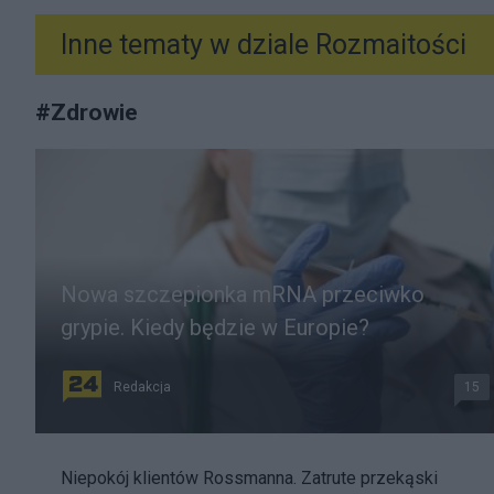
Inne tematy w dziale
Rozmaitości
#
Zdrowie
Nowa szczepionka mRNA przeciwko
grypie. Kiedy będzie w Europie?
Redakcja
15
Niepokój klientów Rossmanna. Zatrute przekąski