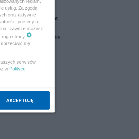
alizowanych reklam,
ie usług. Za zgodą
ych oraz aktywnie
Blogi na ten temat
watność, prosimy o
wolna i zawsze możesz
m rogu strony
.
Siukum Balala
sprzeciwić się
leniuch102
 naszych serwisów
esz w
Polityce
HareM
Napisz notkę
AKCEPTUJĘ