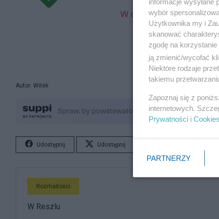
informacje wysyłane 
wybór spersonalizowan
Użytkownika my i Zau
skanować charakterys
zgodę na korzystanie 
ją zmienić/wycofać kl
Niektóre rodzaje prz
takiemu przetwarzaniu
Autor: Witek
Zapoznaj się z poniż
internetowych. Szcze
Prywatności
i
Cookie
Udostępnij
Udostępnij
Lubię to!
S
PARTNERZY
Rozmaitości
W Reszlu