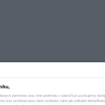
niku,
fanych partnerów oraz inne podmioty z salon24.pl uzyskujemy dost
niu oraz przetwarzamy dane osobowe, takie jak unikalne identyfikat