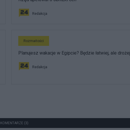
Redakcja
Rozmaitości
Planujesz wakacje w Egipcie? Będzie łatwiej, ale droże
Redakcja
 KOMENTARZE (3)