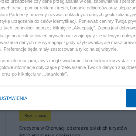
przez urządzenie czy dane przeglądania w celu zapewniania sperson
ych treści, pomiar reklam i treści, badanie odbiorców oraz ulepszan
fani Partnerzy możemy używać dokładnych danych geolokalizacyjn
tykę urządzenia do celów identyfikacji. Ponieważ cenimy Twoją pry
z tych technologii poprzez kliknięcie „Akceptuję”. Zgoda jest dobro
ikając przycisk ustawień prywatności znajdujący się w lewym dolny
etwarzania danych nie wymagają zgody użytkownika, ale masz prawo 
. Preferencje będą miały zastosowania tylko na tej witrynie.
szymi informacjami, abyś mógł świadomie i komfortowo korzystać z
gółowe informacje dotyczące przetwarzania Twoich danych znajdzi
s
oraz po kliknięciu w „Ustawienia”.
komentuj
3
Obserwuj notkę
USTAWIENIA
Rozmaitości
Drożyzna w Chorwacji odstrasza polskich turystów.
Rząd apelował o obniżki cen