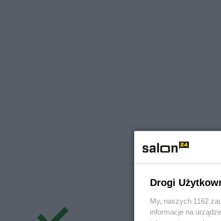
Drogi Użytkow
My, naszych 1162 zau
informacje na urządze