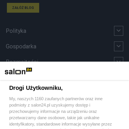
ZAŁÓŻ BLOG
Polityka
Gospodarka
Rozmaitości
Technologie
Drogi Użytkowniku,
Sport
My, naszych 1160 zaufanych partnerów oraz inne
podmioty z salon24.pl uzyskujemy dostęp i
Społeczeństwo
przechowujemy informacje na urządzeniu oraz
przetwarzamy dane osobowe, takie jak unikalne
Kultura
identyfikatory, standardowe informacje wysyłane przez