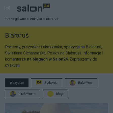
Strona główna
Polityka
Białoruś
Białoruś
Protesty, prezydent Łukaszenka, opozycja na Białorusi,
Swietłana Cichanouska, Polacy na Białorusi. Informacje i
komentarze
na blogach w Salon24
. Zapraszamy do
dyskusji.
Wszystko
Redakcja
Rafał Woś
Hirek Wrona
Blogi