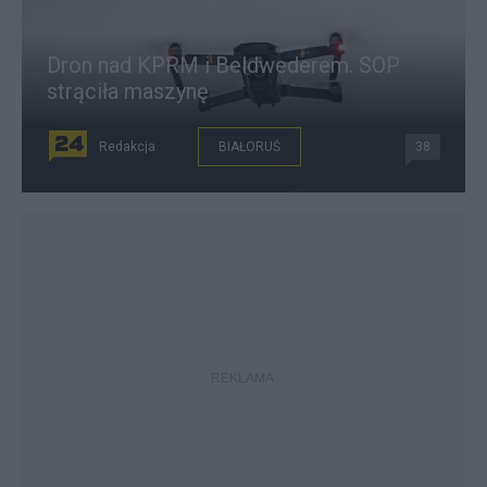
Dron nad KPRM i Beldwederem. SOP
strąciła maszynę
Redakcja
BIAŁORUŚ
38