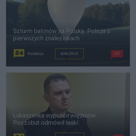
Szturm balonów na Polskę. Policja o
pierwszych znaleziskach
Redakcja
BIAŁORUŚ
107
Łukaszenka wypuścił więźniów.
Poczobut odmówił łaski