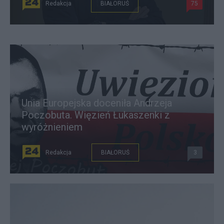
Redakcja
BIAŁORUŚ
75
Unia Europejska doceniła Andrzeja
Poczobuta. Więzień Łukaszenki z
wyróżnieniem
Redakcja
BIAŁORUŚ
3