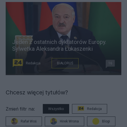
Jeden z ostatnich dyktatorów Europy.
Sylwetka Aleksandra Łukaszenki
Redakcja
BIAŁORUŚ
16
Chcesz więcej tytułów?
Zmień filtr na:
Wszystko
Redakcja
Rafał Woś
Hirek Wrona
Blogi