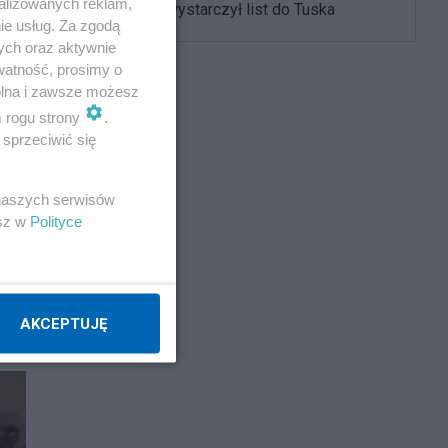
alizowanych reklam,
twarz", ale wystarczył list do Tuska
ie usług. Za zgodą
ych oraz aktywnie
watność, prosimy o
wolna i zawsze możesz
m rogu strony
.
sprzeciwić się
 naszych serwisów
esz w
Polityce
AKCEPTUJĘ