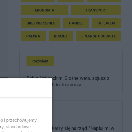
EKONOMIA
TRANSPORT
UBEZPIECZENIA
HANDEL
INFLACJA
PALIWA
BUDŻET
FINANSE OSOBISTE
Prezydent
Rok z Nawrockim. Głośne weta, sojusz z
USA i powrót do Trójmorza
Film
ęp i przechowujemy
ory, standardowe
Olbrychski skarży się na rząd. "Napluł mi w