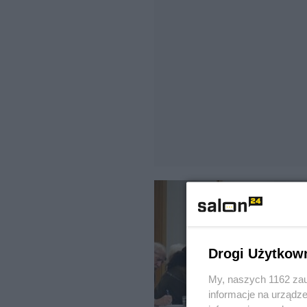
Drogi Użytkow
My, naszych 1162 zau
informacje na urządze