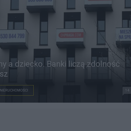
y a dziecko. Banki liczą zdolność
isz
NIERUCHOMOŚCI
14