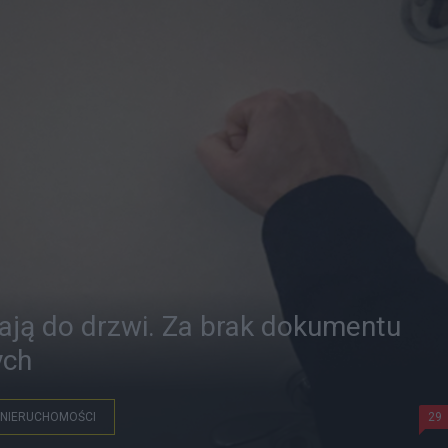
kają do drzwi. Za brak dokumentu
ych
NIERUCHOMOŚCI
29