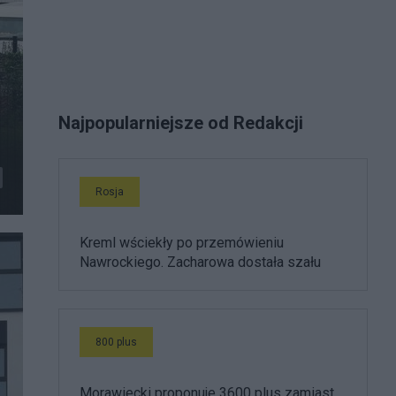
Najpopularniejsze od Redakcji
Rosja
Kreml wściekły po przemówieniu
Nawrockiego. Zacharowa dostała szału
800 plus
Morawiecki proponuje 3600 plus zamiast