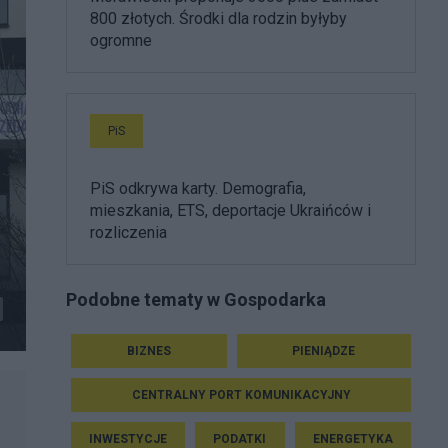
800 złotych. Środki dla rodzin byłyby
ogromne
PiS
PiS odkrywa karty. Demografia,
mieszkania, ETS, deportacje Ukraińców i
rozliczenia
Podobne tematy w Gospodarka
BIZNES
PIENIĄDZE
CENTRALNY PORT KOMUNIKACYJNY
INWESTYCJE
PODATKI
ENERGETYKA