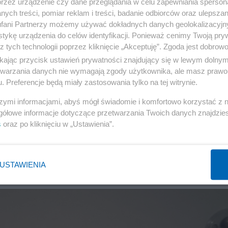
przez urządzenie czy dane przeglądania w celu zapewniania sperson
ych treści, pomiar reklam i treści, badanie odbiorców oraz ulepszan
fani Partnerzy możemy używać dokładnych danych geolokalizacyjn
tykę urządzenia do celów identyfikacji. Ponieważ cenimy Twoją pry
z tych technologii poprzez kliknięcie „Akceptuję”. Zgoda jest dobro
ikając przycisk ustawień prywatności znajdujący się w lewym dolny
etwarzania danych nie wymagają zgody użytkownika, ale masz prawo 
. Preferencje będą miały zastosowania tylko na tej witrynie.
szymi informacjami, abyś mógł świadomie i komfortowo korzystać z
gółowe informacje dotyczące przetwarzania Twoich danych znajdzi
s
oraz po kliknięciu w „Ustawienia”.
łdzielców czy dla deweloperów?
NIERUCHOMOŚCI
11
USTAWIENIA