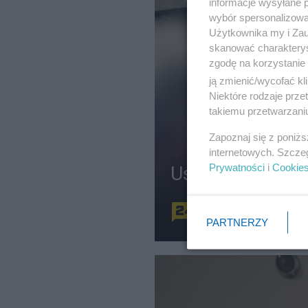
informacje wysyłane 
wybór spersonalizowan
Użytkownika my i Zau
skanować charakterys
zgodę na korzystanie 
ją zmienić/wycofać kl
Niektóre rodzaje prz
takiemu przetwarzaniu
Zapoznaj się z poniż
internetowych. Szcze
Prywatności
i
Cookie
Ustawa dla spó
Redakcja
PARTNERZY