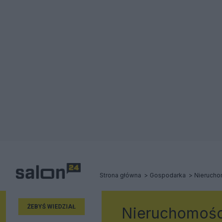
Strona główna
Gospodarka
Nierucho
ŻEBYŚ WIEDZIAŁ
Nieruchomośc