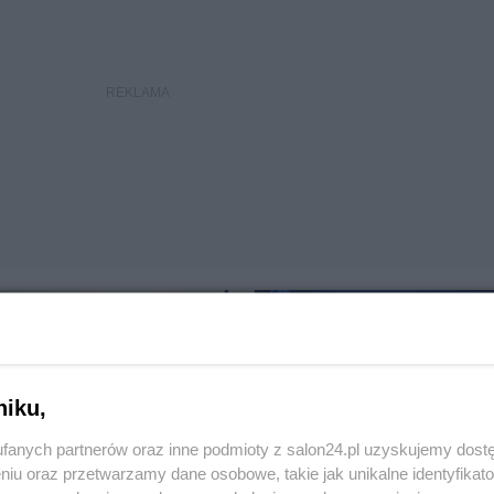
niku,
fanych partnerów oraz inne podmioty z salon24.pl uzyskujemy dost
niu oraz przetwarzamy dane osobowe, takie jak unikalne identyfikat