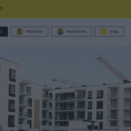
ch
ja
Rafał Woś
Hirek Wrona
Blogi