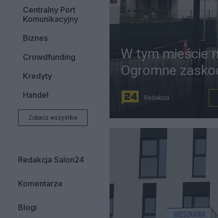
Centralny Port
Komunikacyjny
Biznes
W tym mieście m
Crowdfunding
Ogromne zasko
Kredyty
Handel
Redakcja
Zobacz wszystkie
Redakcja Salon24
Komentarze
Blogi