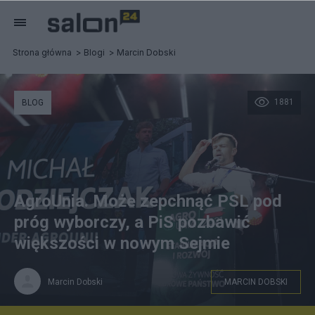
Strona główna
Blogi
Marcin Dobski
1881
BLOG
AgroUnia. Może zepchnąć PSL pod
próg wyborczy, a PiS pozbawić
większości w nowym Sejmie
Marcin Dobski
MARCIN DOBSKI
Lider AgroUnii Michał Kołodziejczak. Fot. PAP