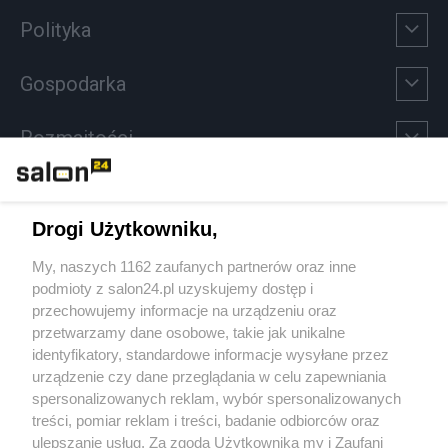
Polityka
Gospodarka
Rozmaitości
Technologie
Drogi Użytkowniku,
Sport
My, naszych 1162 zaufanych partnerów oraz inne
podmioty z salon24.pl uzyskujemy dostęp i
Społeczeństwo
przechowujemy informacje na urządzeniu oraz
przetwarzamy dane osobowe, takie jak unikalne
Kultura
identyfikatory, standardowe informacje wysyłane przez
urządzenie czy dane przeglądania w celu zapewniania
spersonalizowanych reklam, wybór spersonalizowanych
treści, pomiar reklam i treści, badanie odbiorców oraz
ulepszanie usług. Za zgodą Użytkownika my i Zaufani