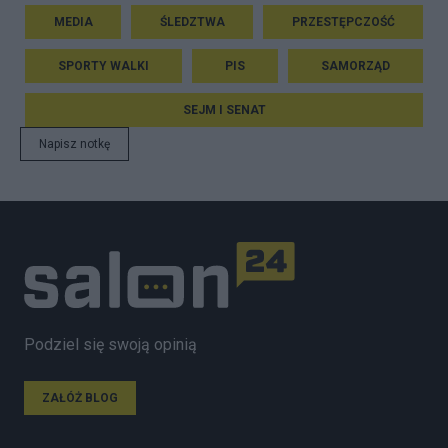
MEDIA
ŚLEDZTWA
PRZESTĘPCZOŚĆ
SPORTY WALKI
PIS
SAMORZĄD
SEJM I SENAT
Napisz notkę
Podziel się swoją opinią
ZAŁÓŻ BLOG