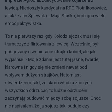
imprezie AgroUnii, zdecydowanie kojarzeni z
lewicą. Niedoszły kandydat na RPO Piotr Ikonowicz,
a także Jan Śpiewak i… Maja Staśko, budząca wiele
emocji aktywistka.
To nie pierwszy raz, gdy Kołodziejczak musi się
tłumaczyć z flirtowania z lewicą. Wcześniej był
posądzany o wspieranie strajku kobiet, ale jak
wyjaśniał: - Moje zdanie jest tutaj jasne, twarde,
klarowne i nigdy się nie zmieni nawet pod
wpływem dużych strajków. Natomiast
stwierdziłem fakt, że skoro władza zaczyna
wszystkich odrzucać, to ludzie odrzuceni
zaczynają budować między sobą sojusze. Choć
nie napisałem, że ja sojusz taki buduje czy