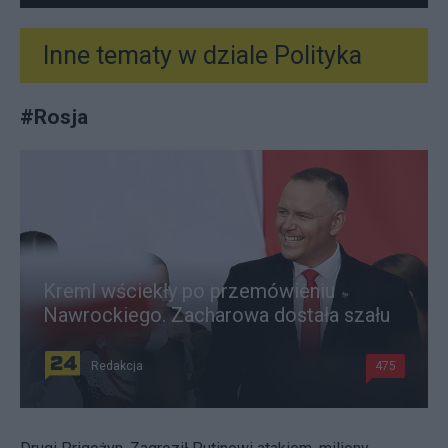
Inne tematy w dziale
Polityka
#
Rosja
Kreml wściekły po przemówieniu
Nawrockiego. Zacharowa dostała szału
Redakcja
475