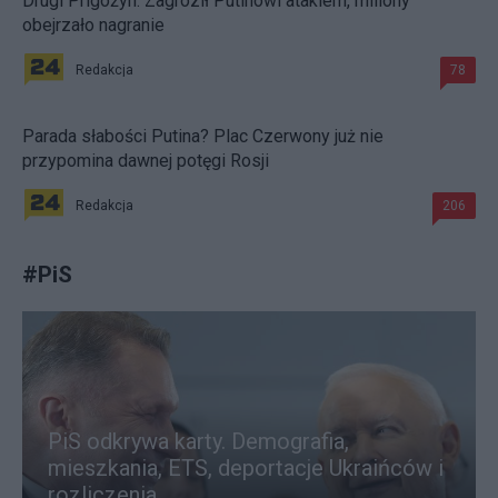
Drugi Prigożyn. Zagroził Putinowi atakiem, miliony
obejrzało nagranie
Redakcja
78
Parada słabości Putina? Plac Czerwony już nie
przypomina dawnej potęgi Rosji
Redakcja
206
#
PiS
PiS odkrywa karty. Demografia,
mieszkania, ETS, deportacje Ukraińców i
rozliczenia