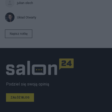
julian olech
Układ Otwarty
Napisz notkę
Podziel się swoją opinią
ZAŁÓŻ BLOG