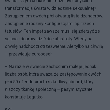
świata. Czym konkretnie może być radykalna
transformacja świata w dziedzinie seksualnej?
Zastąpieniem dwóch płci otwartą listą dżenderów.
Zastąpienie rodziny konfiguracjami np. trzech
tatusiów. Ten impet zawsze musi się zderzyć ze
ścianą i doprowadzić do katastrofy. Wtedy na
chwilę nadchodzi otrzeźwienie. Ale tylko na chwilę
– przewiduje europoseł.
– Na razie w świecie zachodnim maleje jednak
liczba osób, która uważa, że zastępowanie dwóch
płci 50 dżenderami to szkodliwy absurd, który
niszczy tkankę społeczną – pesymistycznie
konstatuje Legutko.
KW