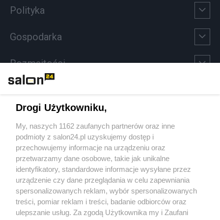
Polityka
Gospodarka
Rozmaitości
Technologie
Drogi Użytkowniku,
Sport
My, naszych 1162 zaufanych partnerów oraz inne
podmioty z salon24.pl uzyskujemy dostęp i
Społeczeństwo
przechowujemy informacje na urządzeniu oraz
przetwarzamy dane osobowe, takie jak unikalne
Kultura
identyfikatory, standardowe informacje wysyłane przez
urządzenie czy dane przeglądania w celu zapewniania
spersonalizowanych reklam, wybór spersonalizowanych
treści, pomiar reklam i treści, badanie odbiorców oraz
ulepszanie usług. Za zgodą Użytkownika my i Zaufani
X
Facebook
Instagram
Youtube