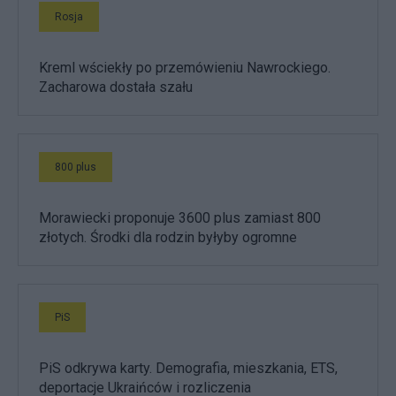
Rosja
Kreml wściekły po przemówieniu Nawrockiego.
Zacharowa dostała szału
800 plus
Morawiecki proponuje 3600 plus zamiast 800
złotych. Środki dla rodzin byłyby ogromne
PiS
PiS odkrywa karty. Demografia, mieszkania, ETS,
deportacje Ukraińców i rozliczenia