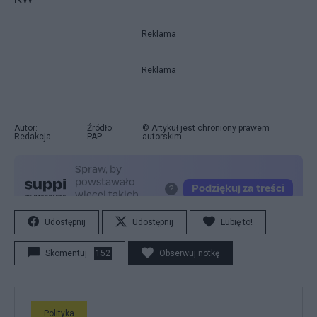
Reklama
Reklama
Autor:
Źródło:
© Artykuł jest chroniony prawem
Redakcja
PAP
autorskim.
Udostępnij
Udostępnij
Lubię to!
Skomentuj
152
Obserwuj notkę
Polityka