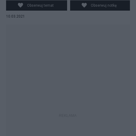
znacznie więcej niż za komuny. Fot. PAP
Obserwuj temat
Obserwuj notkę
10.03.2021