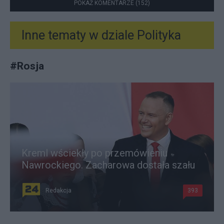
POKAŻ KOMENTARZE (152)
Inne tematy w dziale
Polityka
#
Rosja
Kreml wściekły po przemówieniu
Nawrockiego. Zacharowa dostała szału
Redakcja
393