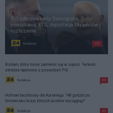
PiS odkrywa karty. Demografia,
mieszkania, ETS, deportacje Ukraińców i
rozliczenia
Redakcja
197
Rozłam, który może zamienić się w sojusz. Terlecki
zdradza tajemnice z posiedzeń PiS
Redakcja
89
Hofman bezlitosny dla Kurskiego. "48 godzin po
Smoleńsku liczył, których posłów wyciągnąć"
Redakcja
85