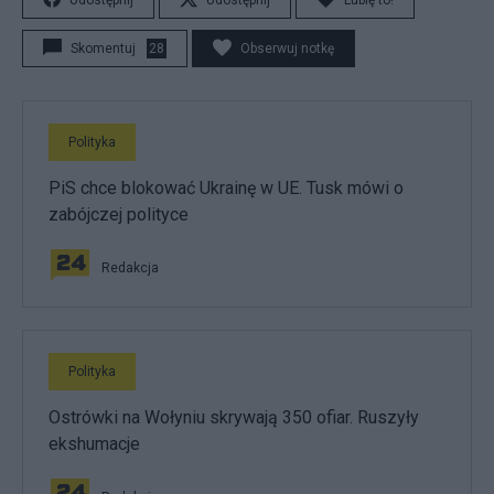
Udostępnij
Udostępnij
Lubię to!
Skomentuj
28
Obserwuj notkę
Polityka
PiS chce blokować Ukrainę w UE. Tusk mówi o
zabójczej polityce
Redakcja
Polityka
Ostrówki na Wołyniu skrywają 350 ofiar. Ruszyły
ekshumacje