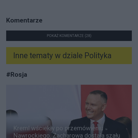
Komentarze
POKAŻ KOMENTARZE (28)
Inne tematy w dziale
Polityka
#
Rosja
Kreml wściekły po przemówieniu
Nawrockiego. Zacharowa dostała szału