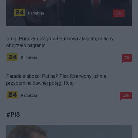
Redakcja
335
Drugi Prigożyn. Zagroził Putinowi atakiem, miliony
obejrzało nagranie
Redakcja
78
Parada słabości Putina? Plac Czerwony już nie
przypomina dawnej potęgi Rosji
Redakcja
206
#
PiS