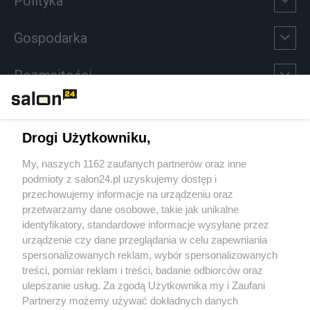
Polityka
Gospodarka
Rozmaitości
Technologie
Drogi Użytkowniku,
Sport
My, naszych 1162 zaufanych partnerów oraz inne
podmioty z salon24.pl uzyskujemy dostęp i
Społeczeństwo
przechowujemy informacje na urządzeniu oraz
przetwarzamy dane osobowe, takie jak unikalne
Kultura
identyfikatory, standardowe informacje wysyłane przez
urządzenie czy dane przeglądania w celu zapewniania
spersonalizowanych reklam, wybór spersonalizowanych
treści, pomiar reklam i treści, badanie odbiorców oraz
ulepszanie usług. Za zgodą Użytkownika my i Zaufani
X
Facebook
Instagram
Youtube
Partnerzy możemy używać dokładnych danych