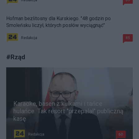
Redakcja
89
Hofman bezlitosny dla Kurskiego. "48 godzin po
Smoleńsku liczył, których posłów wyciągnąć"
Redakcja
85
#
Rząd
Karaoke, basen z kulkami i tańce
hulańce. Tak resort "przepalał" publiczną
kasę
Redakcja
60