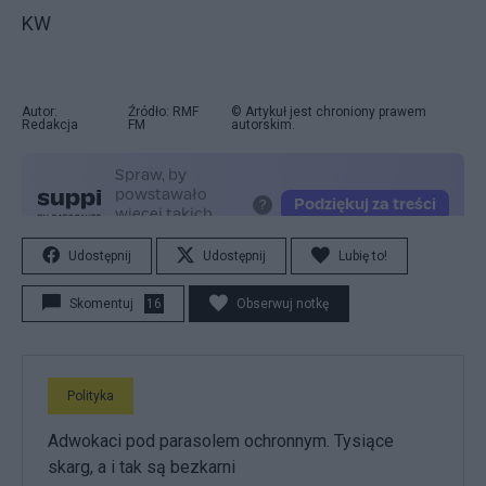
KW
Autor:
Źródło: RMF
© Artykuł jest chroniony prawem
Redakcja
FM
autorskim.
Udostępnij
Udostępnij
Lubię to!
Skomentuj
16
Obserwuj notkę
Polityka
Adwokaci pod parasolem ochronnym. Tysiące
skarg, a i tak są bezkarni