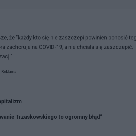
ze, że "każdy kto się nie zaszczepi powinien ponosić te
a zachoruje na COVID-19, a nie chciała się zaszczepić,
acji".
Reklama
apitalizm
zowanie Trzaskowskiego to ogromny błąd”