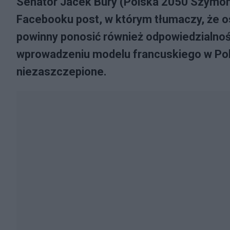
Senator Jacek Bury (Polska 2050 Szymon
Facebooku post, w którym tłumaczy, że os
powinny ponosić również odpowiedzialno
wprowadzeniu modelu francuskiego w Pols
niezaszczepione.