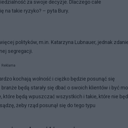
iedzialność za swoje decyzje. Dlaczego całe
ę na takie ryzyko? – pyta Bury.
ięcej polityków, m.in. Katarzyna Lubnauer, jednak zdan
ej segregacji.
Reklama
bardzo kochają wolność i ciężko będzie posunąć się
 branże będą starały się dbać o swoich klientów i być m
e, które będą wpuszczać wszystkich i takie, które nie bę
ądzę, żeby rząd posunął się do tego typu