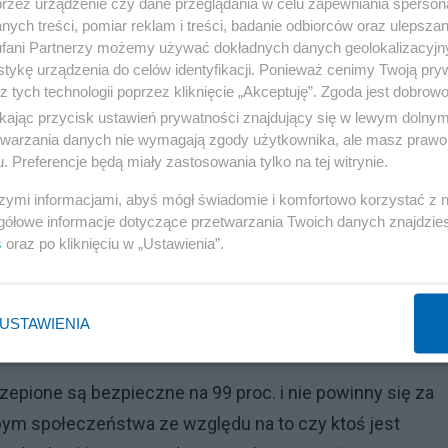
przez urządzenie czy dane przeglądania w celu zapewniania sperson
ych treści, pomiar reklam i treści, badanie odbiorców oraz ulepszan
fani Partnerzy możemy używać dokładnych danych geolokalizacyjn
tykę urządzenia do celów identyfikacji. Ponieważ cenimy Twoją pry
z tych technologii poprzez kliknięcie „Akceptuję”. Zgoda jest dobro
ikając przycisk ustawień prywatności znajdujący się w lewym dolny
etwarzania danych nie wymagają zgody użytkownika, ale masz prawo 
. Preferencje będą miały zastosowania tylko na tej witrynie.
Reklama
szymi informacjami, abyś mógł świadomie i komfortowo korzystać z
gółowe informacje dotyczące przetwarzania Twoich danych znajdzi
s
oraz po kliknięciu w „Ustawienia”.
o z Polska 2050, co w takim razie myśli o wprowadzeni
la zaszczepionych i ograniczeniach dla niezaszczepionyc
, który w rozmowie z Salonem24 ostrzegał, że może
USTAWIENIA
epione są bezpieczne na 99 proc. i nie powinny się za
łbym społeczeństwa ze względu na to czy ktoś jest