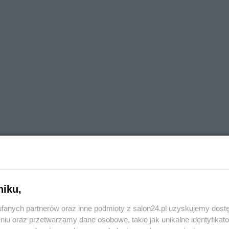
niku,
fanych partnerów oraz inne podmioty z salon24.pl uzyskujemy dost
niu oraz przetwarzamy dane osobowe, takie jak unikalne identyfikat