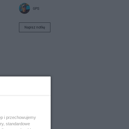
GPS
Napisz notkę
ęp i przechowujemy
ory, standardowe