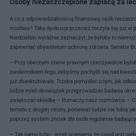
Osoby niezaszczepione zapłacą za lec
A co z odpowiedzialnością finansową osób niezasz
możliwe? Taka dyskusja przecież toczyła się już w
Niedzielski wyraźnie zaznaczył, że byłoby to niem
zapewniać obywatelom ochronę zdrowia. Senator Bur
– Przy obecnym stanie prawnym rzeczywiście byłob
zwolennikiem tego, żebyśmy pochylili się nad kwesti
już zbankrutowała. Trzeba pomyśleć o tym, jak odb
ludzie mieli obowiązek przeprowadzać badania okres
zwiększać składkę – tłumaczy nasz rozmówca. – Ch
tematu z drugiej strony, ponieważ ludzie nie lubią j
poprzez system zniżek dla osób regularnie badający
– Tak samo tutaj - jeżeli oceniamy, że covid jest nie