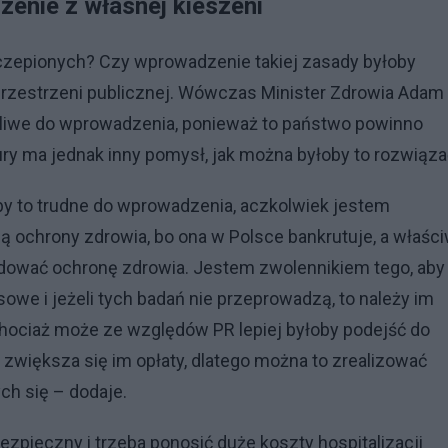
zenie z własnej kieszeni
czepionych? Czy wprowadzenie takiej zasady byłoby
 przestrzeni publicznej. Wówczas Minister Zdrowia Adam
ożliwe do wprowadzenia, ponieważ to państwo powinno
y ma jednak inny pomysł, jak można byłoby to rozwiąza
y to trudne do wprowadzenia, aczkolwiek jestem
ą ochrony zdrowia, bo ona w Polsce bankrutuje, a właści
udować ochronę zdrowia. Jestem zwolennikiem tego, aby
owe i jeżeli tych badań nie przeprowadzą, to należy im
ociaż może ze względów PR lepiej byłoby podejść do
ak zwiększa się im opłaty, dlatego można to zrealizować
ch się – dodaje.
bezpieczny i trzeba ponosić duże koszty hospitalizacji