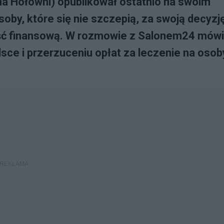
a Hołowni) opublikował ostatnio na swoim
oby, które się nie szczepią, za swoją decyzj
ść finansową. W rozmowie z Salonem24 mówi
ce i przerzuceniu opłat za leczenie na osob