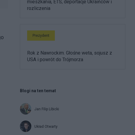
mieszkania, ETS, deportacje Ukraińców i
rozliczenia
Prezydent
go
Rok z Nawrockim. Głośne weta, sojusz z
USA i powrót do Trójmorza
Blogi na ten temat
Jan Filip Libicki
Układ Otwarty