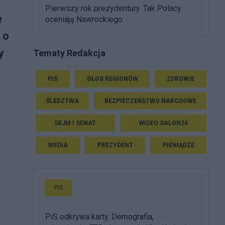
Pierwszy rok prezydentury. Tak Polacy
ę
oceniają Nawrockiego
 o
y
Tematy Redakcja
PIS
GŁOS REGIONÓW
ZDROWIE
ŚLEDZTWA
BEZPIECZEŃSTWO NARODOWE
SEJM I SENAT
WIDEO SALON24
MEDIA
PREZYDENT
PIENIĄDZE
PiS
PiS odkrywa karty. Demografia,