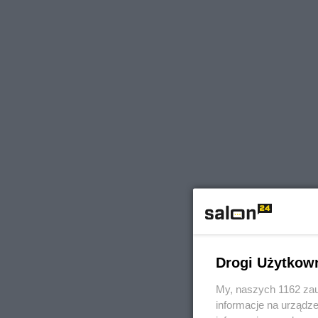
Drogi Użytkow
My, naszych 1162 zau
informacje na urządze