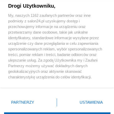
Drogi Użytkowniku,
Sport
My, naszych 1162 zaufanych partnerów oraz inne
podmioty z salon24.pl uzyskujemy dostęp i
Społeczeństwo
przechowujemy informacje na urządzeniu oraz
przetwarzamy dane osobowe, takie jak unikalne
Kultura
identyfikatory, standardowe informacje wysyłane przez
urządzenie czy dane przeglądania w celu zapewniania
spersonalizowanych reklam, wybór spersonalizowanych
treści, pomiar reklam i treści, badanie odbiorców oraz
ulepszanie usług. Za zgodą Użytkownika my i Zaufani
X
Facebook
Instagram
Youtube
Partnerzy możemy używać dokładnych danych
geolokalizacyjnych oraz aktywnie skanować
charakterystykę urządzenia do celów identyfikacji.
Web Content Media sp. z o. o. © 2022
Ponieważ cenimy Twoją prywatność, prosimy o zgodę na
korzystanie z tych technologii poprzez kliknięcie
„Akceptuję”. Zgoda jest dobrowolna i zawsze możesz ją
Pomoc
O nas
Praca
Reklama
Kontakt
zmienić/wycofać klikając przycisk ustawień prywatności
PARTNERZY
USTAWIENIA
znajdujący się w lewym dolnym rogu strony
. Niektóre
rodzaje przetwarzania danych nie wymagają zgody