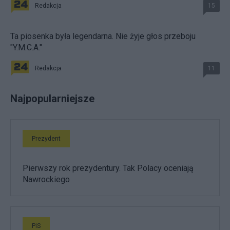
Redakcja
15
Ta piosenka była legendarna. Nie żyje głos przeboju
"Y.M.C.A."
Redakcja
11
Najpopularniejsze
Prezydent
Pierwszy rok prezydentury. Tak Polacy oceniają
Nawrockiego
PiS