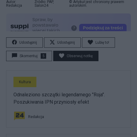
Autor:
Źródło: PAP,
© Artykuł jest chroniony prawem
Redakcja
Salon24
autorskim.
Udostępnij
Udostępnij
Lubię to!
Skomentuj
5
Obserwuj notkę
Kultura
Odnaleziono szczątki legendarnego "Roja".
Poszukiwania IPN przyniosły efekt
Redakcja