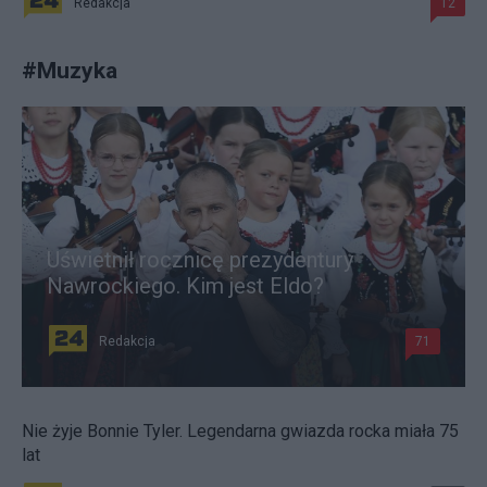
Redakcja
12
#
Muzyka
Uświetnił rocznicę prezydentury
Nawrockiego. Kim jest Eldo?
Redakcja
71
Nie żyje Bonnie Tyler. Legendarna gwiazda rocka miała 75
lat