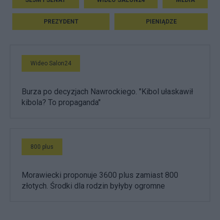
SEJM I SENAT
WIDEO SALON24
MEDIA
PREZYDENT
PIENIĄDZE
Wideo Salon24
Burza po decyzjach Nawrockiego. "Kibol ułaskawił
kibola? To propaganda"
800 plus
Morawiecki proponuje 3600 plus zamiast 800
złotych. Środki dla rodzin byłyby ogromne