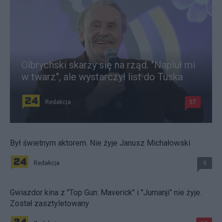
Olbrychski skarży się na rząd. "Napluł mi
w twarz", ale wystarczył list do Tuska
Redakcja
57
Był świetnym aktorem. Nie żyje Janusz Michałowski
Redakcja
8
Gwiazdor kina z "Top Gun: Maverick" i "Jumanji" nie żyje.
Został zasztyletowany