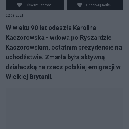
PAP/Leszek Szymański
Obserwuj temat
Obserwuj notkę
22.08.2021
W wieku 90 lat odeszła Karolina
Kaczorowska - wdowa po Ryszardzie
Kaczorowskim, ostatnim prezydencie na
uchodźstwie. Zmarła była aktywną
działaczką na rzecz polskiej emigracji w
Wielkiej Brytanii.