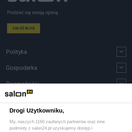
Podziel się swoją opinią
ZAŁÓŻ BLOG
Polityka
Gospodarka
Rozmaitości
Technologie
Drogi Użytkowniku,
Sport
My, naszych 1160 zaufanych partnerów oraz inne
podmioty z salon24.pl uzyskujemy dostęp i
Społeczeństwo