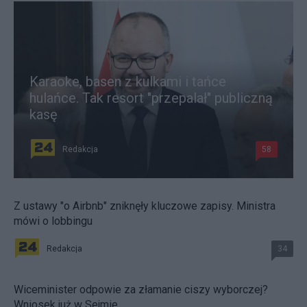
Karaoke, basen z kulkami i tańce
hulańce. Tak resort "przepalał" publiczną
kasę
Redakcja
58
Z ustawy "o Airbnb" zniknęły kluczowe zapisy. Ministra
mówi o lobbingu
Redakcja
34
Wiceminister odpowie za złamanie ciszy wyborczej?
Wniosek już w Sejmie