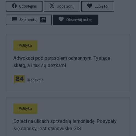
Udostępnij
Udostępnij
Lubię to!
Skomentuj
47
Obserwuj notkę
Polityka
Adwokaci pod parasolem ochronnym. Tysiące
skarg, a i tak są bezkarni
Redakcja
Polityka
Dzieci na ulicach sprzedają lemoniadę. Posypały
się donosy, jest stanowisko GIS